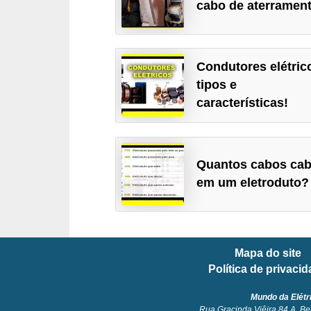
cabo de aterramen
l
é
t
Condutores elétric
r
tipos e
i
características!
c
o
s
Quantos cabos ca
em um eletroduto?
C
o
n
c
Mapa do site
Política de privaci
e
i
Mundo da Elétr
Rua Gracinda Viêira 84 A. Be