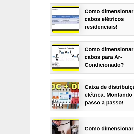
c
Como dimensionar
o
cabos elétricos
s
residenciais!
C
o
Como dimensionar
m
cabos para Ar-
p
Condicionado?
o
n
Caixa de distribuiç
e
elétrica. Montando
n
passo a passo!
t
e
s
Como dimensionar
e