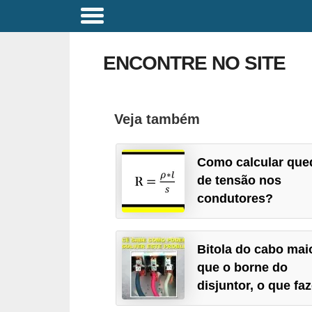
C
o
ENCONTRE NO SITE
m
a
n
Veja também
d
o
Como calcular que
s
de tensão nos
E
condutores?
l
é
Bitola do cabo mai
t
que o borne do
r
disjuntor, o que fa
i