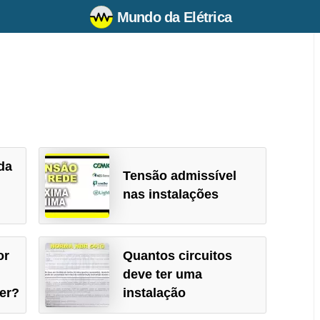
Mundo da Elétrica
da
Tensão admissível
nas instalações
or
Quantos circuitos
deve ter uma
zer?
instalação