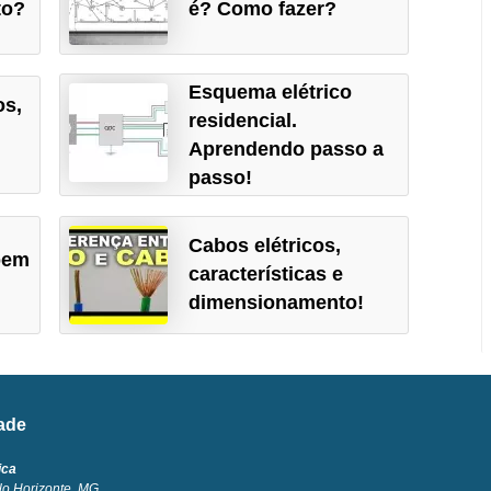
to?
é? Como fazer?
Esquema elétrico
os,
residencial.
Aprendendo passo a
passo!
Cabos elétricos,
bem
características e
dimensionamento!
dade
ica
lo Horizonte, MG