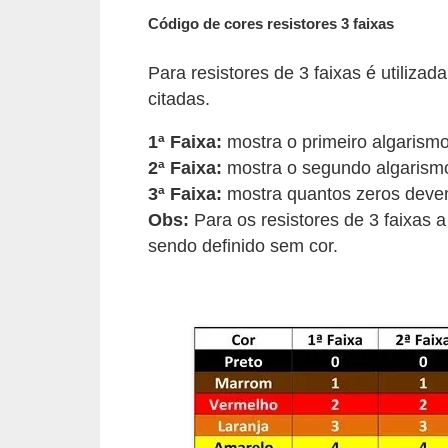
l
Código de cores resistores 3 faixas
é
Para resistores de 3 faixas é utiliza
t
citadas.
r
1ª Faixa:
mostra o primeiro algarismo 
i
2ª Faixa:
mostra o segundo algarismo
c
3ª Faixa:
mostra quantos zeros devem
o
Obs:
Para os resistores de 3 faixas 
s
sendo definido sem cor.
C
o
n
c
e
i