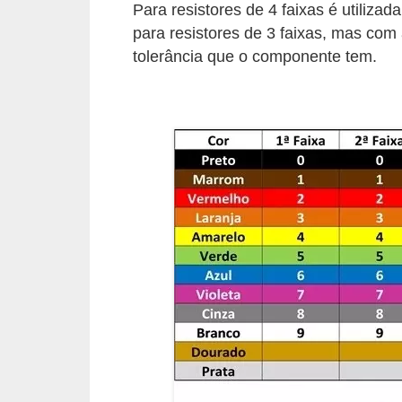
Para resistores de 4 faixas é utiliza
o
para resistores de 3 faixas, mas com 
b
tolerância que o componente tem.
r
e
e
l
e
t
r
i
c
i
d
a
d