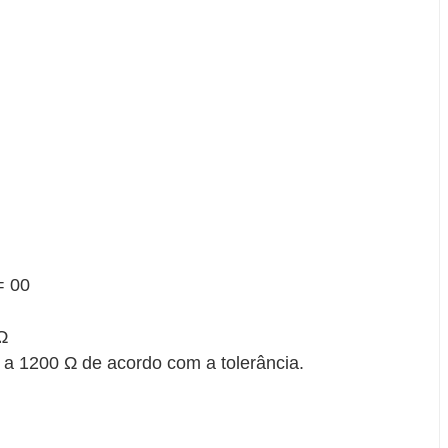
= 00
Ω
Ω a 1200 Ω de acordo com a tolerância.