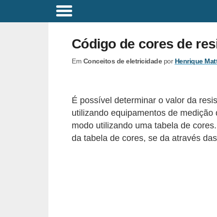
C
o
Código de cores de res
m
Em
Conceitos de eletricidade
por
Henrique Mat
a
n
d
É possível determinar o valor da res
o
utilizando equipamentos de medição 
s
modo utilizando uma tabela de cores.
E
da tabela de cores, se da através das
l
é
t
r
i