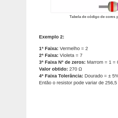
e
C
Tabela de código de cores p
u
r
Exemplo 2:
s
o
1ª Faixa:
Vermelho = 2
2ª Faixa:
Violeta = 7
s
3ª Faixa Nº de zeros:
Marrom = 1 = 
d
Valor obtido:
270 Ω
e
4ª Faixa Tolerância:
Dourado = ± 5%
e
Então o resistor pode variar de 256,5
l
é
t
r