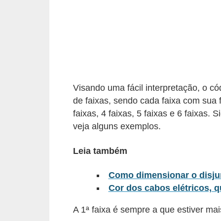
c
o
s
C
o
m
Visando uma fácil interpretação, o c
p
de faixas, sendo cada faixa com sua 
faixas, 4 faixas, 5 faixas e 6 faixas. 
o
veja alguns exemplos.
n
e
Leia também
n
t
Como dimensionar o disjun
Cor dos cabos elétricos, q
e
s
A 1ª faixa é sempre a que estiver mai
e