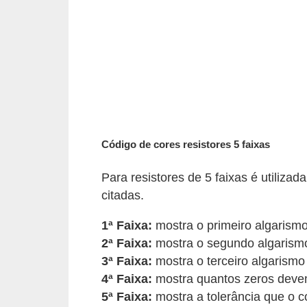
i
c
a
e
m
v
í
Código de cores resistores 5 faixas
d
e
Para resistores de 5 faixas é utiliza
o
citadas.
F
1ª Faixa:
mostra o primeiro algarismo 
a
2ª Faixa:
mostra o segundo algarismo
ç
3ª Faixa:
mostra o terceiro algarismo 
a
4ª Faixa:
mostra quantos zeros devem
5ª Faixa:
mostra a tolerância que o 
v