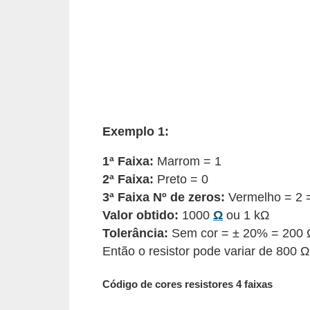
d
e
C
u
r
i
Exemplo 1:
o
s
1ª Faixa:
Marrom = 1
2ª Faixa:
Preto = 0
i
3ª Faixa Nº de zeros:
Vermelho = 2 
d
Valor obtido:
1000
Ω
ou 1 kΩ
a
Tolerância:
Sem cor = ± 20% = 200 
d
Então o resistor pode variar de 800 
e
s
Código de cores resistores 4 faixas
s