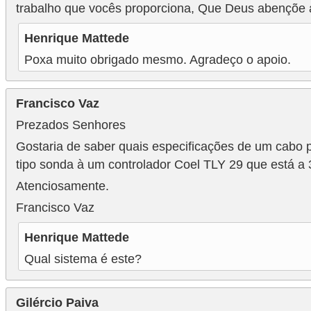
trabalho que vocês proporciona, Que Deus abençõe 
e
Henrique Mattede
m
a
Poxa muito obrigado mesmo. Agradeço o apoio.
s
e
Francisco Vaz
l
Prezados Senhores
é
Gostaria de saber quais especificações de um cabo 
t
tipo sonda à um controlador Coel TLY 29 que está a 
r
Atenciosamente.
i
Francisco Vaz
c
Henrique Mattede
o
Qual sistema é este?
s
S
Gilércio Paiva