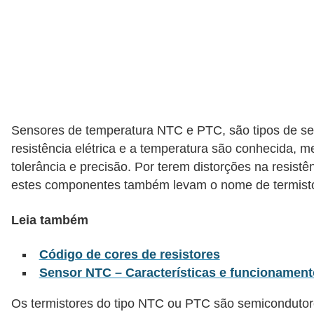
c
o
s
C
o
m
Sensores de temperatura NTC e PTC, são tipos de se
p
resistência elétrica e a temperatura são conhecida,
o
tolerância e precisão. Por terem distorções na resistê
n
estes componentes também levam o nome de termist
e
Leia também
n
t
Código de cores de resistores
e
Sensor NTC – Características e funcionament
s
Os termistores do tipo NTC ou PTC são semicondutor
e