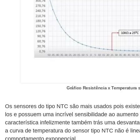
d
e
C
u
r
i
o
s
i
Gráfico Resistência x Temperatura
d
a
Os sensores do tipo NTC são mais usados pois existe
d
los e possuem uma incrível sensibilidade ao aumento 
e
característica infelizmente também trás uma desvanta
s
a curva de temperatura do sensor tipo NTC não é lin
s
comportamento exponencial.