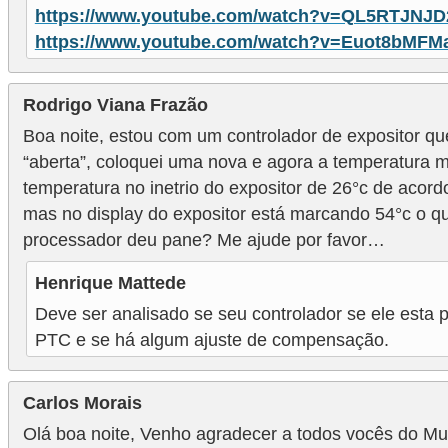
ã
https://www.youtube.com/watch?v=QL5RTJNJD
https://www.youtube.com/watch?v=Euot8bMFM
o
P
Rodrigo Viana Frazão
r
Boa noite, estou com um controlador de expositor q
o
“aberta”, coloquei uma nova e agora a temperatura m
j
temperatura no inetrio do expositor de 26°c de acor
e
mas no display do expositor está marcando 54°c o q
t
processador deu pane? Me ajude por favor…
o
Henrique Mattede
s
Deve ser analisado se seu controlador se ele est
e
PTC e se há algum ajuste de compensação.
e
s
Carlos Morais
q
Olá boa noite, Venho agradecer a todos vocês do Mu
u