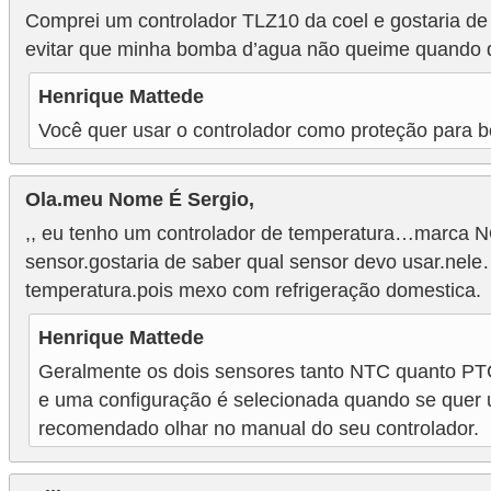
e
Comprei um controlador TLZ10 da coel e gostaria d
g
evitar que minha bomba d’agua não queime quando de
u
Henrique Mattede
r
Você quer usar o controlador como proteção para
a
n
Ola.meu Nome É Sergio,
ç
,, eu tenho um controlador de temperatura…marca
a
sensor.gostaria de saber qual sensor devo usar.nel
e
temperatura.pois mexo com refrigeração domestica.
m
e
Henrique Mattede
l
Geralmente os dois sensores tanto NTC quanto PTC
e uma configuração é selecionada quando se quer u
e
recomendado olhar no manual do seu controlador.
t
r