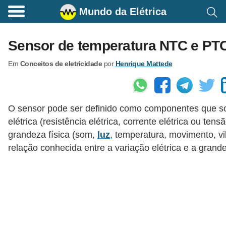
Mundo da Elétrica
C
o
Sensor de temperatura NTC e PT
m
Em
Conceitos de eletricidade
por
Henrique Mattede
a
n
d
O sensor pode ser definido como componentes que s
o
elétrica (resistência elétrica, corrente elétrica ou ten
s
grandeza física (som,
luz
, temperatura, movimento, v
E
relação conhecida entre a variação elétrica e a grande
l
é
t
r
i