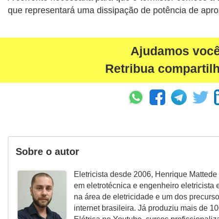
c
que representará uma dissipação de potência de ap
i
d
Ajudamos voc
a
Retribua compartil
d
e
F
e
r
r
Sobre o autor
a
Eletricista desde 2006, Henrique Mattede 
m
em eletrotécnica e engenheiro eletricist
e
na área de eletricidade e um dos precurso
n
internet brasileira. Já produziu mais de 