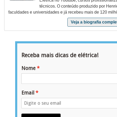
t
Elétrica no Youtube, cursos profissionaliz
técnicos. O conteúdo produzido por Henri
a
faculdades e universidades e já recebeu mais de 120 milh
s
Veja a biografia comple
p
a
r
a
Receba mais dicas de elétrica!
e
l
Nome
e
t
r
Email
i
c
i