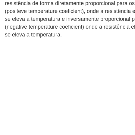
resistência de forma diretamente proporcional para os
l
(positeve temperature coeficient), onde a resistência e
é
se eleva a temperatura e inversamente proporcional p
t
(negative temperature coeficient) onde a resistência e
se eleva a temperatura.
r
i
c
o
s
C
o
n
c
e
i