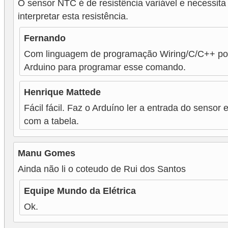
r
O sensor NTC é de resistência variável e necessit
e
interpretar esta resistência.
s
Fernando
i
Com linguagem de programação Wiring/C/C++ pod
d
Arduino para programar esse comando.
e
n
Henrique Mattede
c
Fácil fácil. Faz o Arduíno ler a entrada do sensor
com a tabela.
i
a
l
Manu Gomes
Ainda não li o coteudo de Rui dos Santos
I
n
Equipe Mundo da Elétrica
s
Ok.
t