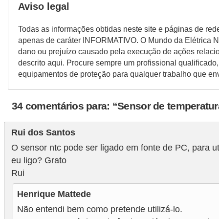
Aviso legal
a
l
Todas as informações obtidas neste site e páginas de red
apenas de caráter INFORMATIVO. O Mundo da Elétrica N
a
dano ou prejuízo causado pela execução de ações relac
ç
descrito aqui. Procure sempre um profissional qualificado,
ã
equipamentos de proteção para qualquer trabalho que env
o
e
34 comentários para: “Sensor de temperatu
l
é
Rui dos Santos
t
O sensor ntc pode ser ligado em fonte de PC, para u
r
eu ligo? Grato
Rui
i
c
Henrique Mattede
a
Não entendi bem como pretende utilizá-lo.