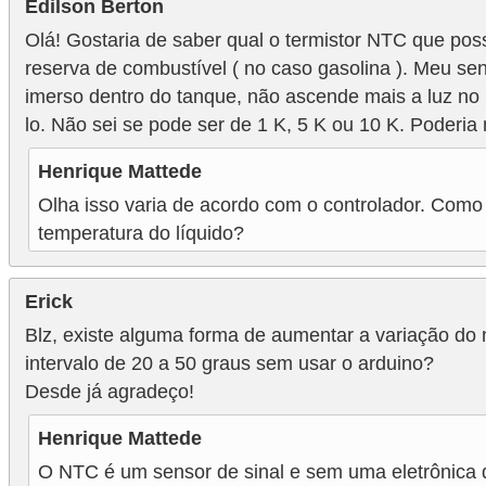
Edilson Berton
i
Olá! Gostaria de saber qual o termistor NTC que po
c
reserva de combustível ( no caso gasolina ). Meu sen
i
imerso dentro do tanque, não ascende mais a luz no p
d
lo. Não sei se pode ser de 1 K, 5 K ou 10 K. Poderia
a
Henrique Mattede
d
Olha isso varia de acordo com o controlador. Como é
e
temperatura do líquido?
Erick
Blz, existe alguma forma de aumentar a variação do 
intervalo de 20 a 50 graus sem usar o arduino?
Desde já agradeço!
Henrique Mattede
O NTC é um sensor de sinal e sem uma eletrônica 