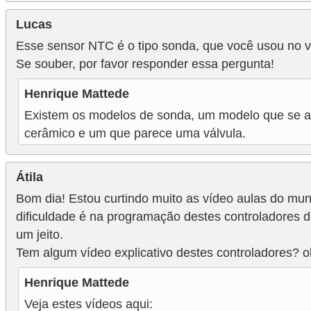
r
Lucas
u
Esse sensor NTC é o tipo sonda, que você usou no ví
m
Se souber, por favor responder essa pergunta!
e
n
Henrique Mattede
t
Existem os modelos de sonda, um modelo que se a
o
cerâmico e um que parece uma válvula.
s
d
Átila
e
Bom dia! Estou curtindo muito as vídeo aulas do mun
m
dificuldade é na programação destes controladores 
um jeito.
e
Tem algum vídeo explicativo destes controladores? o
d
i
Henrique Mattede
ç
Veja estes vídeos aqui: