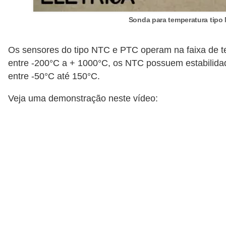
i
c
Sonda para temperatura tipo
a
e
Os sensores do tipo NTC e PTC operam na faixa de 
entre -200°C a + 1000°C, os NTC possuem estabilida
m
entre -50°C até 150°C.
v
í
Veja uma demonstração neste vídeo:
d
e
o
F
a
ç
a
v