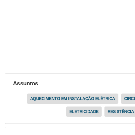
l
e
t
r
i
c
i
d
a
Assuntos
d
e
AQUECIMENTO EM INSTALAÇÃO ELÉTRICA
CIRC
I
ELETRICIDADE
RESISTÊNCIA
n
s
t