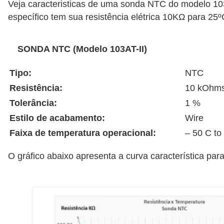
t
Veja caracteristicas de uma sonda NTC do modelo 10
específico tem sua resistência elétrica 10KΩ para 25º
o
s
d
SONDA
NTC (Modelo 103AT-II)
e
Tipo:
NTC
e
Resistência:
10 kOhm
l
Tolerância:
1 %
e
Estilo de acabamento:
Wire
t
Faixa de temperatura operacional:
– 50 C to
r
i
O gráfico abaixo apresenta a curva característica par
c
i
d
a