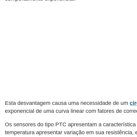
o
b
r
e
e
l
e
t
r
i
c
Esta desvantagem causa uma necessidade de um
ci
i
exponencial de uma curva linear com fatores de corre
d
Os sensores do tipo PTC apresentam a característica 
a
temperatura apresentar variação em sua resistência,
d