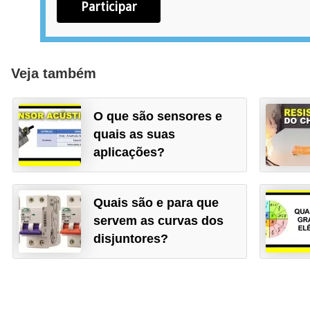
s
Participar
t
a
H
Veja também
i
s
O que são sensores e
t
quais as suas
aplicações?
ó
r
i
Quais são e para que
a
servem as curvas dos
s
disjuntores?
d
a
e