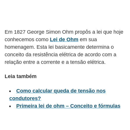
l
é
t
Em 1827 George Simon Ohm propôs a lei que hoje
r
conhecemos como
Lei de Ohm
em sua
i
homenagem. Esta lei basicamente determina o
c
conceito da resistência elétrica de acordo com a
o
relação entre a corrente e a tensão elétrica.
s
Leia também
C
o
Como calcular queda de tensão nos
n
condutores?
Primeira lei de ohm – Conceito e fórmulas
c
e
i