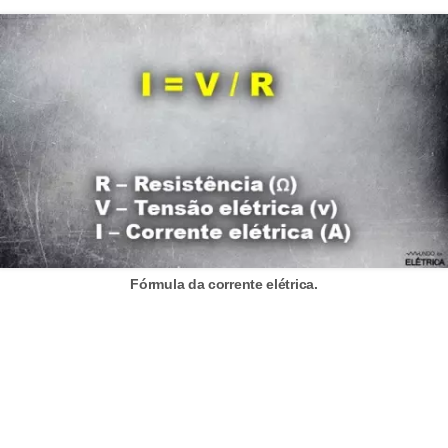
t
a
s
p
a
r
a
e
l
e
Fórmula da corrente elétrica.
t
r
i
c
i