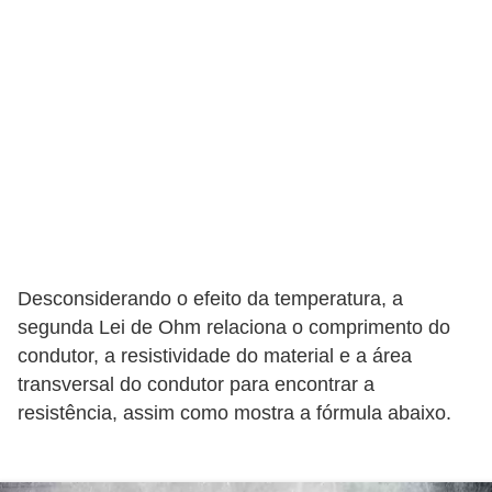
r
e
s
i
d
e
n
c
i
a
Desconsiderando o efeito da temperatura, a
segunda Lei de Ohm relaciona o comprimento do
l
condutor, a resistividade do material e a área
I
transversal do condutor para encontrar a
n
resistência, assim como mostra a fórmula abaixo.
s
t