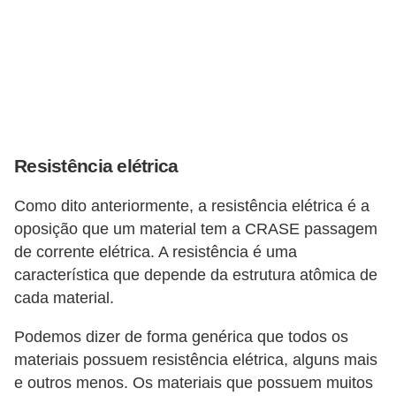
s
t
a
H
i
s
Resistência elétrica
t
ó
Como dito anteriormente, a resistência elétrica é a
r
oposição que um material tem a CRASE passagem
i
de corrente elétrica. A resistência é uma
característica que depende da estrutura atômica de
a
cada material.
s
d
Podemos dizer de forma genérica que todos os
a
materiais possuem resistência elétrica, alguns mais
e outros menos. Os materiais que possuem muitos
e