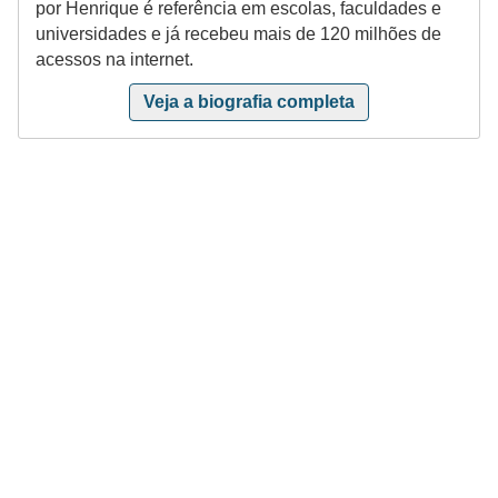
e
por Henrique é referência em escolas, faculdades e
universidades e já recebeu mais de 120 milhões de
g
acessos na internet.
u
Veja a biografia completa
r
a
n
ç
a
e
m
e
l
e
t
r