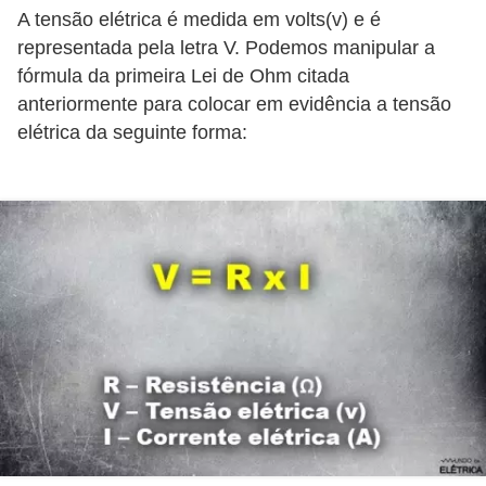
i
A tensão elétrica é medida em volts(v) e é
c
representada pela letra V. Podemos manipular a
a
fórmula da primeira Lei de Ohm citada
e
anteriormente para colocar em evidência a tensão
elétrica da seguinte forma:
m
v
í
d
e
o
F
a
ç
a
v