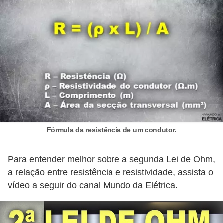
r
u
m
e
n
t
o
s
d
Fórmula da resistência de um condutor.
e
m
Para entender melhor sobre a segunda Lei de Ohm,
e
a relação entre resistência e resistividade, assista o
d
vídeo a seguir do canal Mundo da Elétrica.
i
ç