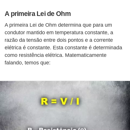
d
e
A primeira Lei de Ohm
C
A primeira Lei de Ohm determina que para um
u
condutor mantido em temperatura constante, a
razão da tensão entre dois pontos e a corrente
r
elétrica é constante. Esta constante é determinada
i
como resistência elétrica. Matematicamente
o
falando, temos que:
s
i
d
a
d
e
s
s