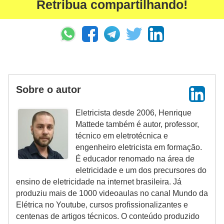
Retribua compartilhando!
e
m
a
s
e
l
Sobre o autor
é
Eletricista desde 2006, Henrique
t
Mattede também é autor, professor,
r
técnico em eletrotécnica e
i
engenheiro eletricista em formação.
É educador renomado na área de
c
eletricidade e um dos precursores do
o
ensino de eletricidade na internet brasileira. Já
s
produziu mais de 1000 videoaulas no canal Mundo da
Elétrica no Youtube, cursos profissionalizantes e
S
centenas de artigos técnicos. O conteúdo produzido