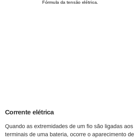
Fórmula da tensão elétrica.
o
c
ê
m
e
s
m
o
–
E
l
e
Corrente elétrica
t
Quando as extremidades de um fio são ligadas aos
r
terminais de uma bateria, ocorre o aparecimento de
i