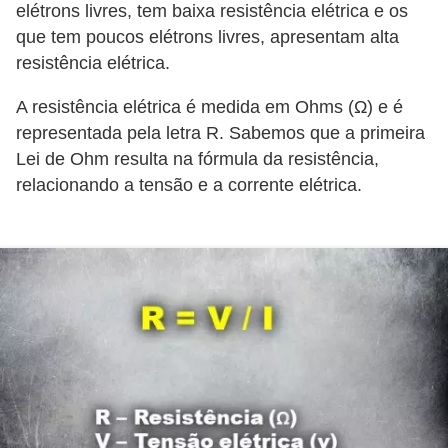
elétrons livres, tem baixa resistência elétrica e os
l
que tem poucos elétrons livres, apresentam alta
e
resistência elétrica.
t
r
A resistência elétrica é medida em Ohms (Ω) e é
representada pela letra R. Sabemos que a primeira
i
Lei de Ohm resulta na fórmula da resistência,
c
relacionando a tensão e a corrente elétrica.
i
d
a
d
e
I
n
s
t