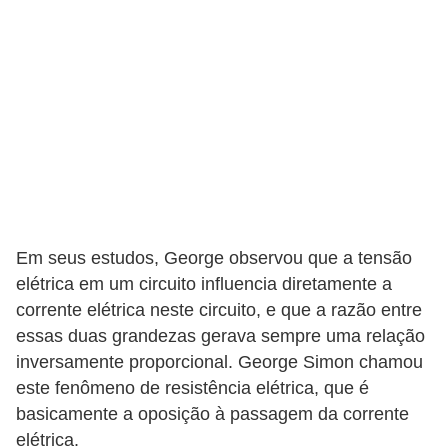
t
o
s
d
e
e
l
e
t
Em seus estudos, George observou que a tensão
r
elétrica em um circuito influencia diretamente a
i
corrente elétrica neste circuito, e que a razão entre
essas duas grandezas gerava sempre uma relação
c
inversamente proporcional. George Simon chamou
i
este fenômeno de resistência elétrica, que é
d
basicamente a oposição à passagem da corrente
a
elétrica.