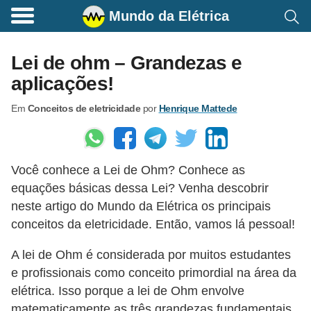
Mundo da Elétrica
C
o
Lei de ohm – Grandezas e
m
aplicações!
a
Em
Conceitos de eletricidade
por
Henrique Mattede
n
d
o
Você conhece a Lei de Ohm? Conhece as
s
equações básicas dessa Lei? Venha descobrir
E
neste artigo do Mundo da Elétrica os principais
l
conceitos da eletricidade. Então, vamos lá pessoal!
é
A lei de Ohm é considerada por muitos estudantes
t
e profissionais como conceito primordial na área da
r
elétrica. Isso porque a lei de Ohm envolve
i
matematicamente as três grandezas fundamentais