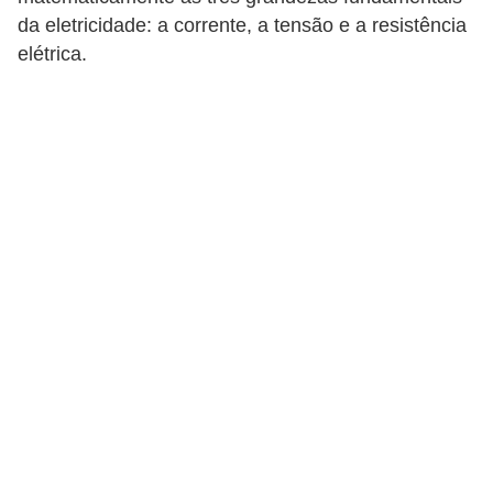
c
da eletricidade: a corrente, a tensão e a resistência
o
elétrica.
s
C
o
m
p
o
n
e
n
t
e
s
e