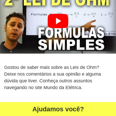
ã
o
P
r
o
j
e
t
Gostou de saber mais sobre as Leis de Ohm?
o
Deixe nos comentários a sua opinião e alguma
s
dúvida que tiver. Conheça outros assuntos
e
navegando no site Mundo da Elétrica.
e
s
q
Ajudamos você?
u