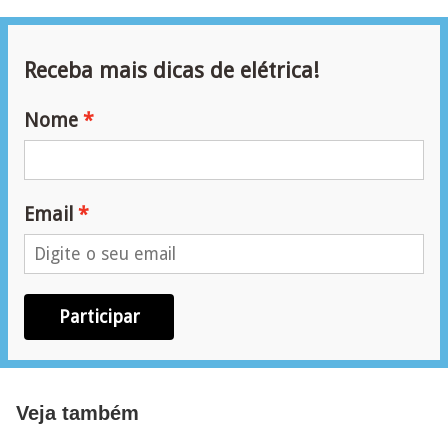
i
c
Receba mais dicas de elétrica!
i
d
Nome
a
d
e
Email
Participar
Veja também