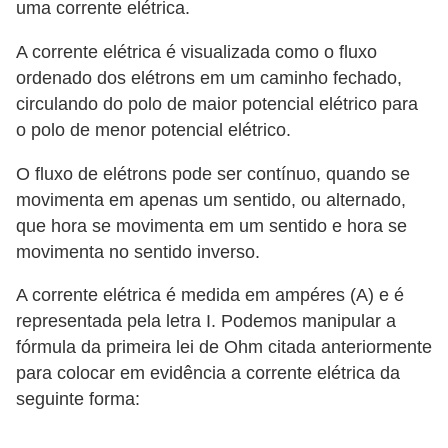
uma corrente elétrica.
c
i
A corrente elétrica é visualizada como o fluxo
ordenado dos elétrons em um caminho fechado,
d
circulando do polo de maior potencial elétrico para
a
o polo de menor potencial elétrico.
d
e
O fluxo de elétrons pode ser contínuo, quando se
movimenta em apenas um sentido, ou alternado,
F
que hora se movimenta em um sentido e hora se
e
movimenta no sentido inverso.
r
A corrente elétrica é medida em ampéres (A) e é
r
representada pela letra I. Podemos manipular a
a
fórmula da primeira lei de Ohm citada anteriormente
m
para colocar em evidência a corrente elétrica da
e
seguinte forma:
n