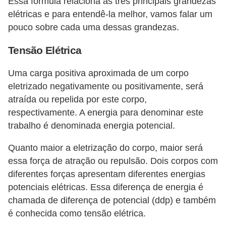
Essa fórmula relaciona as três principais grandezas
e
elétricas e para entendê-la melhor, vamos falar um
pouco sobre cada uma dessas grandezas.
C
u
Tensão Elétrica
r
Uma carga positiva aproximada de um corpo
s
eletrizado negativamente ou positivamente, será
o
atraída ou repelida por este corpo,
s
respectivamente. A energia para denominar este
d
trabalho é denominada energia potencial.
e
Quanto maior a eletrização do corpo, maior será
e
essa força de atração ou repulsão. Dois corpos com
l
diferentes forças apresentam diferentes energias
é
potenciais elétricas. Essa diferença de energia é
t
chamada de diferença de potencial (ddp) e também
é conhecida como tensão elétrica.
r