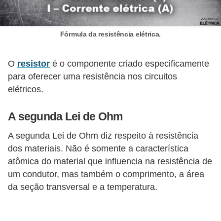
a
l
Fórmula da resistência elétrica.
a
ç
O
resistor
é o componente criado especificamente
ã
para oferecer uma resistência nos circuitos
o
elétricos.
e
A segunda Lei de Ohm
l
é
A segunda Lei de Ohm diz respeito à resistência
t
dos materiais. Não é somente a característica
atômica do material que influencia na resistência de
r
um condutor, mas também o comprimento, a área
i
da seção transversal e a temperatura.
c
a