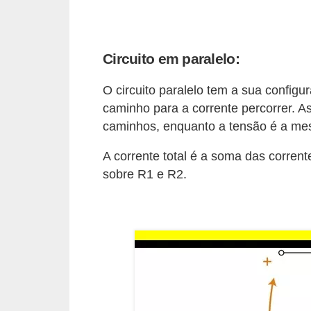
i
c
a
Circuito em paralelo:
e
m
O circuito paralelo tem a sua config
v
caminho para a corrente percorrer. A
caminhos, enquanto a tensão é a me
í
d
A corrente total é a soma das corrent
e
sobre R1 e R2.
o
F
a
ç
a
v