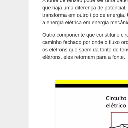
A fonte de tensão pode ser uma bater
l
que haja uma diferença de potencial.
transforma em outro tipo de energia.
é
a energia elétrica em energia mecâni
t
r
Outro componente que constitui o cir
i
caminho fechado por onde o fluxo ord
os elétrons que saem da fonte de te
c
elétrons, eles retornam para a fonte.
o
s
C
o
n
c
e
i