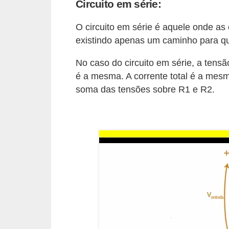
Circuito em série:
o
b
O circuito em série é aquele onde a
existindo apenas um caminho para qu
r
e
No caso do circuito em série, a tens
e
é a mesma. A corrente total é a mesm
l
soma das tensões sobre R1 e R2.
e
t
r
i
c
i
d
a
d