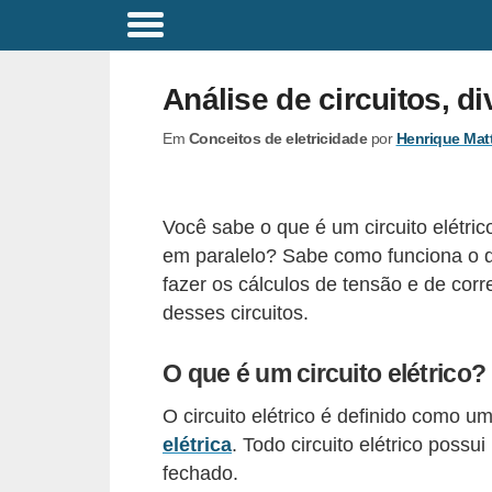
C
o
Análise de circuitos, d
m
Em
Conceitos de eletricidade
por
Henrique Mat
a
n
d
Você sabe o que é um circuito elétri
o
em paralelo? Sabe como funciona o d
s
fazer os cálculos de tensão e de cor
E
desses circuitos.
l
O que é um circuito elétrico?
é
t
O circuito elétrico é definido como 
r
elétrica
. Todo circuito elétrico pos
fechado.
i