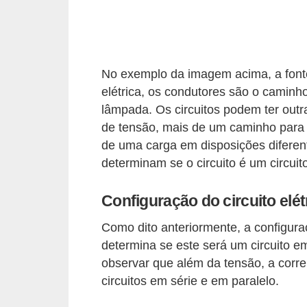
d
e
C
No exemplo da imagem acima, a fon
u
elétrica, os condutores são o caminh
r
lâmpada. Os circuitos podem ter out
i
de tensão, mais de um caminho para 
o
de uma carga em disposições diferent
s
determinam se o circuito é um circuit
i
d
Configuração do circuito elét
a
Como dito anteriormente, a configura
d
determina se este será um circuito em
e
observar que além da tensão, a corr
s
circuitos em série e em paralelo.
s