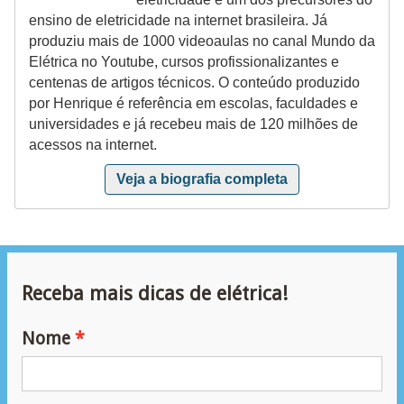
r
ensino de eletricidade na internet brasileira. Já
u
produziu mais de 1000 videoaulas no canal Mundo da
Elétrica no Youtube, cursos profissionalizantes e
m
centenas de artigos técnicos. O conteúdo produzido
e
por Henrique é referência em escolas, faculdades e
n
universidades e já recebeu mais de 120 milhões de
acessos na internet.
t
o
Veja a biografia completa
s
d
e
m
Receba mais dicas de elétrica!
e
d
Nome
i
ç