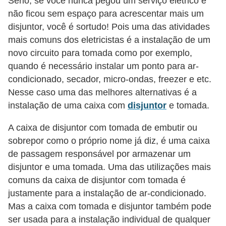
Sério, se você nunca pegou um serviço elétrico e
e
não ficou sem espaço para acrescentar mais um
disjuntor, você é sortudo! Pois uma das atividades
C
mais comuns dos eletricistas é a instalação de um
u
novo circuito para tomada como por exemplo,
r
quando é necessário instalar um ponto para ar-
s
condicionado, secador, micro-ondas, freezer e etc.
Nesse caso uma das melhores alternativas é a
o
instalação de uma caixa com
disjuntor
e tomada.
s
d
A caixa de disjuntor com tomada de embutir ou
e
sobrepor como o próprio nome já diz, é uma caixa
e
de passagem responsável por armazenar um
disjuntor e uma tomada. Uma das utilizações mais
l
comuns da caixa de disjuntor com tomada é
é
justamente para a instalação de ar-condicionado.
t
Mas a caixa com tomada e disjuntor também pode
r
ser usada para a instalação individual de qualquer