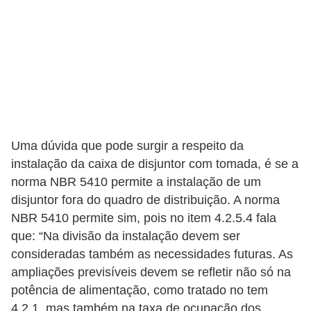
t
a
s
p
a
r
a
Uma dúvida que pode surgir a respeito da
e
instalação da caixa de disjuntor com tomada, é se a
l
norma NBR 5410 permite a instalação de um
e
disjuntor fora do quadro de distribuição. A norma
t
NBR 5410 permite sim, pois no item 4.2.5.4 fala
r
que: “Na divisão da instalação devem ser
i
consideradas também as necessidades futuras. As
c
ampliações previsíveis devem se refletir não só na
potência de alimentação, como tratado no tem
i
4.2.1, mas também na taxa de ocupação dos