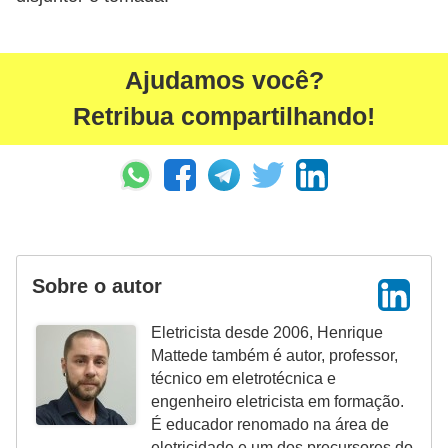
r
e
s
Ajudamos você?
i
Retribua compartilhando!
d
e
n
c
i
a
Sobre o autor
l
Eletricista desde 2006, Henrique
I
Mattede também é autor, professor,
n
técnico em eletrotécnica e
s
engenheiro eletricista em formação.
É educador renomado na área de
t
eletricidade e um dos precursores do