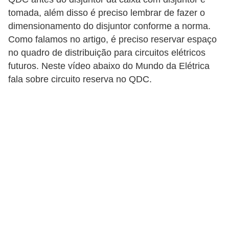
l
tomada, além disso é preciso lembrar de fazer o
e
dimensionamento do disjuntor conforme a norma.
t
Como falamos no artigo, é preciso reservar espaço
no quadro de distribuição para circuitos elétricos
r
futuros. Neste vídeo abaixo do Mundo da Elétrica
i
fala sobre circuito reserva no QDC.
c
i
d
a
d
e
I
n
s
t