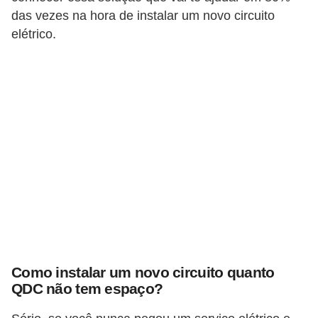
o
das vezes na hora de instalar um novo circuito
elétrico.
b
r
e
e
l
e
t
r
i
c
i
d
Como instalar um novo circuito quanto
QDC não tem espaço?
a
d