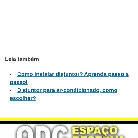
t
o
s
d
e
e
l
Leia também
e
Como instalar disjuntor? Aprenda passo a
t
passo!
r
Disjuntor para ar-condicionado, como
i
escolher?
c
i
d
a