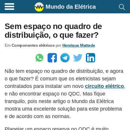
Mundo da Elétrica
C
o
Sem espaço no quadro de
m
distribuição, o que fazer?
a
Em
Componentes elétricos
por
Henrique Mattede
n
d
o
Não tem espaço no quadro de distribuição, e agora
s
o que fazer? É comum que os eletricistas sejam
E
contratados para instalar um novo
circuito elétrico
,
l
e não encontrar espaço no QDC. Mas fique
é
tranquilo, pois neste artigo o Mundo da Elétrica
t
mostra uma excelente solução para este problema
e de acordo com as normas.
r
i
Planejar um espaço reserva no QDC é muito