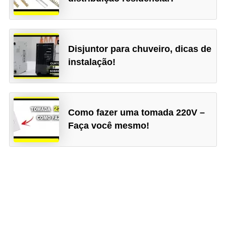
e
m
a
Disjuntor para chuveiro, dicas de
s
instalação!
e
l
é
Como fazer uma tomada 220V –
t
Faça você mesmo!
r
i
c
o
s
S