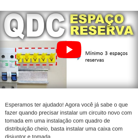
a
l
a
ç
ã
o
e
l
é
t
r
Esperamos ter ajudado! Agora você já sabe o que
i
fazer quando precisar instalar um circuito novo com
c
tomada em uma instalação com quadro de
a
distribuição cheio, basta instalar uma caixa com
disjuntor e tomada.