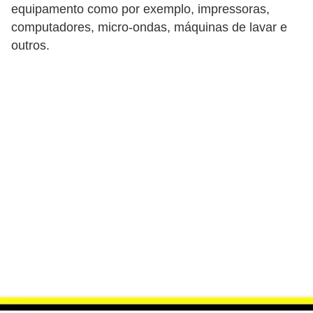
i
equipamento como por exemplo, impressoras,
c
computadores, micro-ondas, máquinas de lavar e
outros.
a
e
m
v
í
d
e
o
F
a
ç
a
v