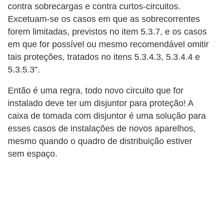
contra sobrecargas e contra curtos-circuitos.
c
Excetuam-se os casos em que as sobrecorrentes
i
forem limitadas, previstos no item 5.3.7, e os casos
d
em que for possível ou mesmo recomendável omitir
a
tais proteções, tratados no itens 5.3.4.3, 5.3.4.4 e
d
5.3.5.3”.
e
Então é uma regra, todo novo circuito que for
F
instalado deve ter um disjuntor para proteção! A
caixa de tomada com disjuntor é uma solução para
e
esses casos de instalações de novos aparelhos,
r
mesmo quando o quadro de distribuição estiver
r
sem espaço.
a
m
e
n