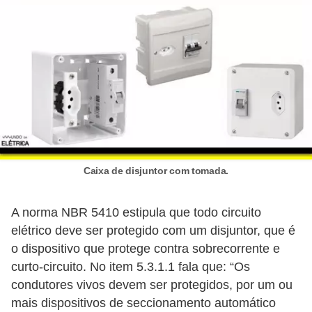
o
c
ê
m
e
s
m
o
Caixa de disjuntor com tomada.
–
E
A norma NBR 5410 estipula que todo circuito
l
elétrico deve ser protegido com um disjuntor, que é
e
o dispositivo que protege contra sobrecorrente e
t
curto-circuito. No item 5.3.1.1 fala que: “Os
r
condutores vivos devem ser protegidos, por um ou
mais dispositivos de seccionamento automático
i