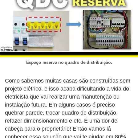
d
e
C
u
r
i
o
Espaço reserva no quadro de distribuição.
s
i
Como sabemos muitas casas são construídas sem
projeto elétrico, e isso acaba dificultando a vida do
d
eletricista que vai realizar uma manutenção ou
a
instalação futura. Em alguns casos é preciso
d
quebrar parede, trocar quadro de distribuição,
e
refazer dimensionamento e etc. É uma dor de
s
cabeça para o proprietário! Então vamos lá
s
conhecer essa solução que vai te ajudar em 80%