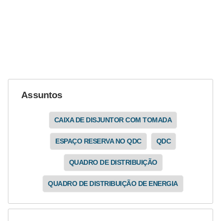
e
g
u
r
a
n
ç
Assuntos
a
CAIXA DE DISJUNTOR COM TOMADA
e
m
ESPAÇO RESERVA NO QDC
QDC
e
QUADRO DE DISTRIBUIÇÃO
l
e
QUADRO DE DISTRIBUIÇÃO DE ENERGIA
t
r