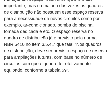
c
importante, mas na maioria das vezes os quadros
o
de distribuição não possuem esse espaço reserva
s
para a necessidade de novos circuitos como por
exemplo, ar-condicionado, bomba de piscina,
C
tomada dedicada e etc. O espaço reserva no
o
quadro de distribuição já é previsto pela norma
m
NBR 5410 no item 6.5.4.7 que fala: “Nos quadros
p
de distribuição, deve ser previsto espaço de reserva
para ampliações futuras, com base no número de
o
circuitos com que o quadro for efetivamente
n
equipado, conforme a tabela 59”.
e
n
t
e
s
e