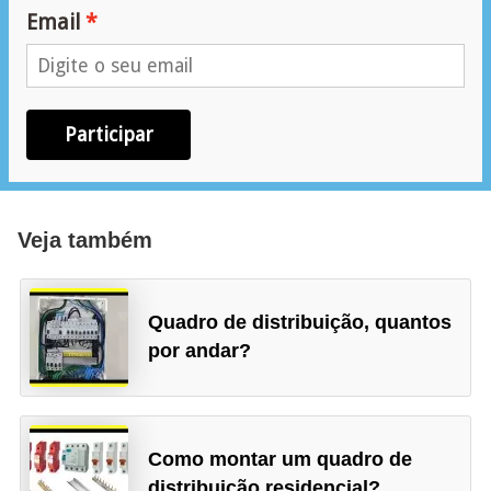
ã
Email
o
P
r
Participar
o
j
e
Veja também
t
o
s
Quadro de distribuição, quantos
por andar?
e
e
s
q
Como montar um quadro de
u
distribuição residencial?