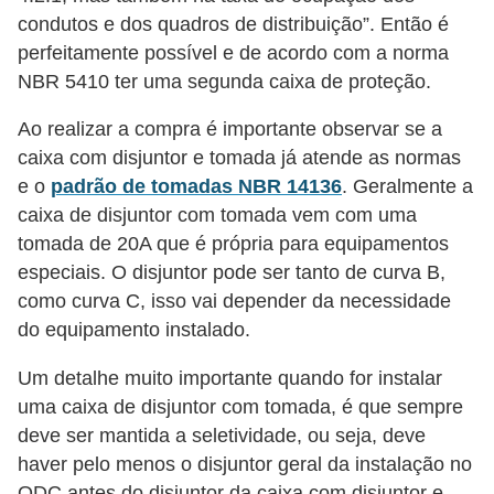
s
condutos e dos quadros de distribuição”. Então é
t
perfeitamente possível e de acordo com a norma
a
NBR 5410 ter uma segunda caixa de proteção.
H
Ao realizar a compra é importante observar se a
i
caixa com disjuntor e tomada já atende as normas
s
e o
padrão de tomadas NBR 14136
. Geralmente a
t
caixa de disjuntor com tomada vem com uma
tomada de 20A que é própria para equipamentos
ó
especiais. O disjuntor pode ser tanto de curva B,
r
como curva C, isso vai depender da necessidade
i
do equipamento instalado.
a
Um detalhe muito importante quando for instalar
s
uma caixa de disjuntor com tomada, é que sempre
d
deve ser mantida a seletividade, ou seja, deve
a
haver pelo menos o disjuntor geral da instalação no
e
QDC antes do disjuntor da caixa com disjuntor e