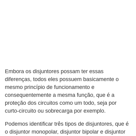
o
b
r
e
e
l
e
t
Embora os disjuntores possam ter essas
diferenças, todos eles possuem basicamente o
r
mesmo princípio de funcionamento e
i
consequentemente a mesma função, que é a
c
proteção dos circuitos como um todo, seja por
i
curto-circuito ou sobrecarga por exemplo.
d
Podemos identificar três tipos de disjuntores, que é
a
o disjuntor monopolar, disjuntor bipolar e disjuntor
d