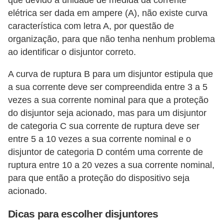
que devido a unidade de medida da corrente
s
elétrica ser dada em ampere (A), não existe curva
t
característica com letra A, por questão de
a
organização, para que não tenha nenhum problema
H
ao identificar o disjuntor correto.
i
A curva de ruptura B para um disjuntor estipula que
s
a sua corrente deve ser compreendida entre 3 a 5
t
vezes a sua corrente nominal para que a proteção
ó
do disjuntor seja acionado, mas para um disjuntor
de categoria C sua corrente de ruptura deve ser
r
entre 5 a 10 vezes a sua corrente nominal e o
i
disjuntor de categoria D contém uma corrente de
a
ruptura entre 10 a 20 vezes a sua corrente nominal,
s
para que então a proteção do dispositivo seja
d
acionado.
a
Dicas para escolher disjuntores
e