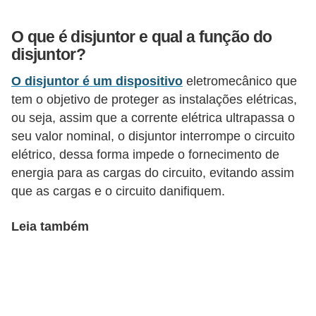
l
O que é disjuntor e qual a função do
é
disjuntor?
t
O disjuntor é um dispositivo
eletromecânico que
r
tem o objetivo de proteger as instalações elétricas,
i
ou seja, assim que a corrente elétrica ultrapassa o
c
seu valor nominal, o disjuntor interrompe o circuito
o
elétrico, dessa forma impede o fornecimento de
s
energia para as cargas do circuito, evitando assim
que as cargas e o circuito danifiquem.
C
o
Leia também
n
c
e
i