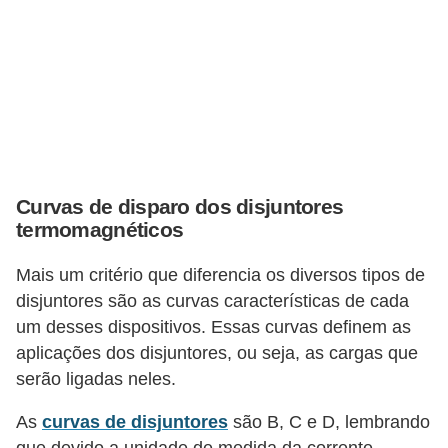
t
a
s
p
a
r
a
Curvas de disparo dos disjuntores
e
termomagnéticos
l
e
Mais um critério que diferencia os diversos tipos de
disjuntores são as curvas características de cada
t
um desses dispositivos. Essas curvas definem as
r
aplicações dos disjuntores, ou seja, as cargas que
i
serão ligadas neles.
c
i
As
curvas de disjuntores
são B, C e D, lembrando