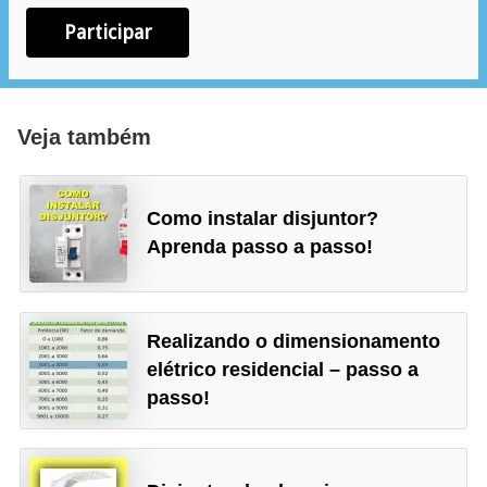
e
Participar
g
u
r
Veja também
a
n
ç
Como instalar disjuntor?
a
Aprenda passo a passo!
e
m
e
Realizando o dimensionamento
l
elétrico residencial – passo a
passo!
e
t
r