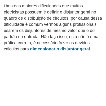
l
Uma das maiores dificuldades que muitos
e
eletricistas possuem é definir o disjuntor geral no
t
quadro de distribuição de circuitos, por causa dessa
dificuldade é comum vermos alguns profissionais
r
usarem os disjuntores de mesmo valor que o do
i
padrão de entrada. Não faça isso, está não é uma
c
prática correta, é necessário fazer os devidos
i
cálculos para
dimensionar o disjuntor geral
.
d
a
d
e
I
n
s
t