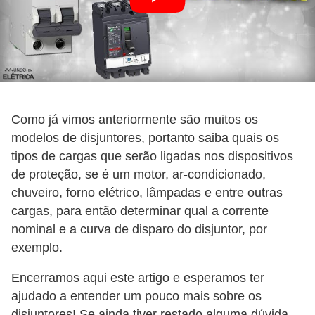
r
e
s
i
d
e
Como já vimos anteriormente são muitos os
n
modelos de disjuntores, portanto saiba quais os
c
tipos de cargas que serão ligadas nos dispositivos
i
de proteção, se é um motor, ar-condicionado,
a
chuveiro, forno elétrico, lâmpadas e entre outras
l
cargas, para então determinar qual a corrente
nominal e a curva de disparo do disjuntor, por
I
exemplo.
n
Encerramos aqui este artigo e esperamos ter
s
ajudado a entender um pouco mais sobre os
t
disjuntores! Se ainda tiver restado alguma dúvida