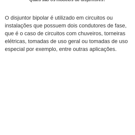
i
c
O disjuntor bipolar é utilizado em circuitos ou
a
instalações que possuem dois condutores de fase,
e
que é o caso de circuitos com chuveiros, torneiras
m
elétricas, tomadas de uso geral ou tomadas de uso
v
especial por exemplo, entre outras aplicações.
í
d
e
o
F
a
ç
a
v