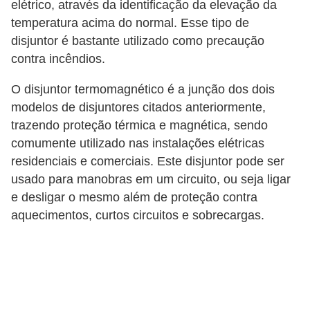
elétrico, através da identificação da elevação da
c
temperatura acima do normal. Esse tipo de
i
disjuntor é bastante utilizado como precaução
d
contra incêndios.
a
O disjuntor termomagnético é a junção dos dois
d
modelos de disjuntores citados anteriormente,
e
trazendo proteção térmica e magnética, sendo
comumente utilizado nas instalações elétricas
F
residenciais e comerciais. Este disjuntor pode ser
e
usado para manobras em um circuito, ou seja ligar
r
e desligar o mesmo além de proteção contra
r
aquecimentos, curtos circuitos e sobrecargas.
a
m
e
n