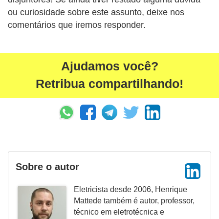
r
ou curiosidade sobre este assunto, deixe nos
u
comentários que iremos responder.
m
e
n
Ajudamos você?
t
Retribua compartilhando!
o
s
d
e
m
Sobre o autor
e
d
Eletricista desde 2006, Henrique
i
Mattede também é autor, professor,
ç
técnico em eletrotécnica e