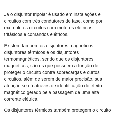
o
c
Já o disjuntor tripolar é usado em instalações e
ê
circuitos com três condutores de fase, como por
m
exemplo os circuitos com motores elétricos
trifásicos e comandos elétricos.
e
s
Existem também os disjuntores magnéticos,
m
disjuntores térmicos e os disjuntores
o
termomagnéticos, sendo que os disjuntores
magnéticos, são os que possuem a função de
–
proteger o circuito contra sobrecargas e curtos-
E
circuitos, além de serem de maior precisão, sua
l
atuação se dá através de identificação do efeito
e
magnético gerado pela passagem de uma alta
t
corrente elétrica.
r
Os disjuntores térmicos também protegem o circuito
i