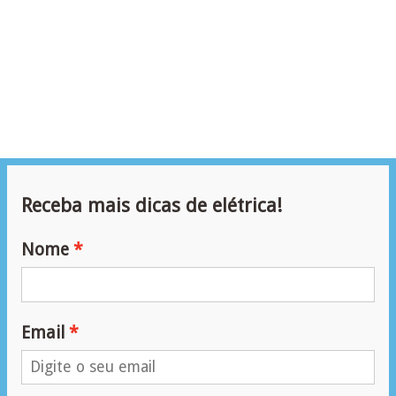
e
m
a
s
e
l
é
Receba mais dicas de elétrica!
t
r
Nome
i
c
o
Email
s
S