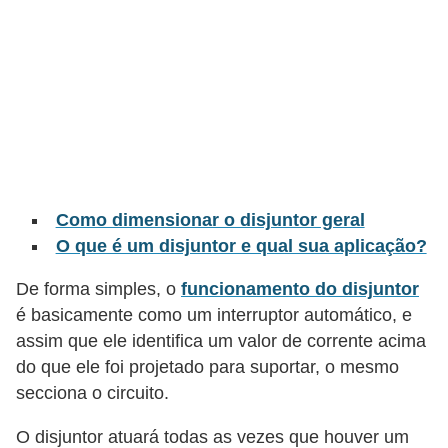
t
o
s
d
e
e
l
e
Como dimensionar o disjuntor geral
O que é um disjuntor e qual sua aplicação?
t
r
De forma simples, o
funcionamento do disjuntor
i
é basicamente como um interruptor automático, e
c
assim que ele identifica um valor de corrente acima
do que ele foi projetado para suportar, o mesmo
i
secciona o circuito.
d
a
O disjuntor atuará todas as vezes que houver um