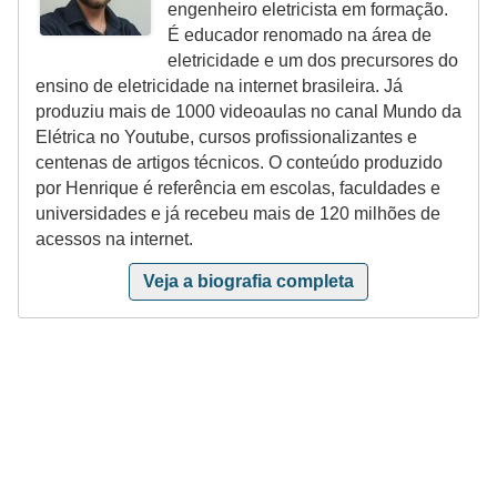
engenheiro eletricista em formação.
ã
É educador renomado na área de
o
eletricidade e um dos precursores do
ensino de eletricidade na internet brasileira. Já
P
produziu mais de 1000 videoaulas no canal Mundo da
r
Elétrica no Youtube, cursos profissionalizantes e
o
centenas de artigos técnicos. O conteúdo produzido
por Henrique é referência em escolas, faculdades e
j
universidades e já recebeu mais de 120 milhões de
e
acessos na internet.
t
Veja a biografia completa
o
s
e
e
s
q
u