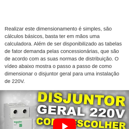
a
l
a
Realizar este dimensionamento é simples, são
ç
cálculos básicos, basta ter em mãos uma
ã
calculadora. Além de ser disponibilizado as tabelas
o
de fator demanda pelas concessionárias, que são
de acordo com as suas normas de distribuição. O
e
vídeo abaixo mostra o passo a passo de como
l
dimensionar o disjuntor geral para uma instalação
é
de 220V.
t
r
i
c
a