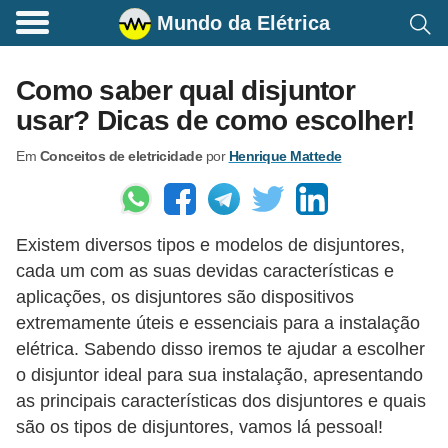
Mundo da Elétrica
C
o
Como saber qual disjuntor
m
usar? Dicas de como escolher!
a
Em
Conceitos de eletricidade
por
Henrique Mattede
n
d
o
Existem diversos tipos e modelos de disjuntores,
s
cada um com as suas devidas características e
E
aplicações, os disjuntores são dispositivos
l
extremamente úteis e essenciais para a instalação
é
elétrica. Sabendo disso iremos te ajudar a escolher
t
o disjuntor ideal para sua instalação, apresentando
as principais características dos disjuntores e quais
r
são os tipos de disjuntores, vamos lá pessoal!
i