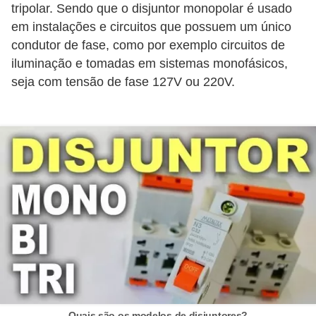
tripolar. Sendo que o disjuntor monopolar é usado
e
em instalações e circuitos que possuem um único
C
condutor de fase, como por exemplo circuitos de
iluminação e tomadas em sistemas monofásicos,
u
seja com tensão de fase 127V ou 220V.
r
s
o
s
d
e
e
l
é
t
r
Quais são os modelos de disjuntores?