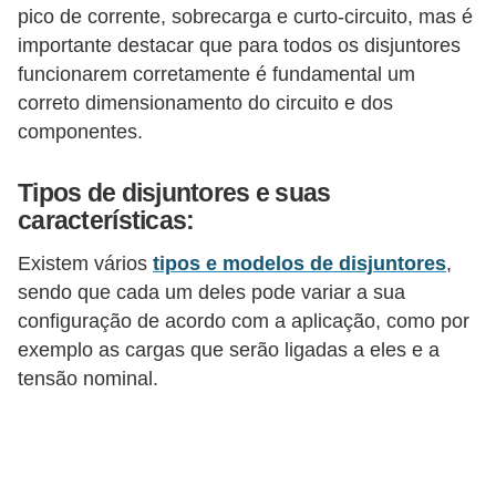
d
pico de corrente, sobrecarga e curto-circuito, mas é
e
importante destacar que para todos os disjuntores
funcionarem corretamente é fundamental um
C
correto dimensionamento do circuito e dos
u
componentes.
r
i
Tipos de disjuntores e suas
características:
o
s
Existem vários
tipos e modelos de disjuntores
,
i
sendo que cada um deles pode variar a sua
configuração de acordo com a aplicação, como por
d
exemplo as cargas que serão ligadas a eles e a
a
tensão nominal.
d
e
s
s