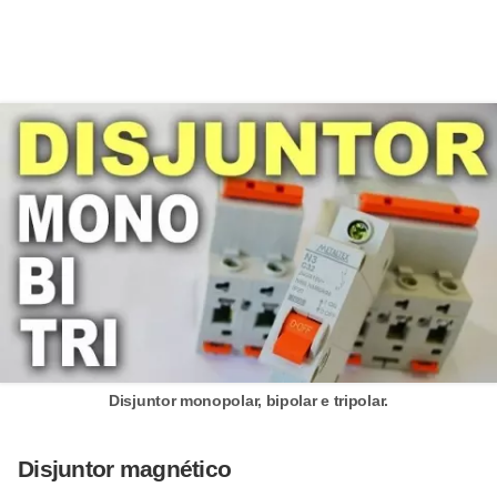
e
C
u
r
s
o
s
d
e
e
l
Disjuntor monopolar, bipolar e tripolar.
é
t
Disjuntor magnético
r