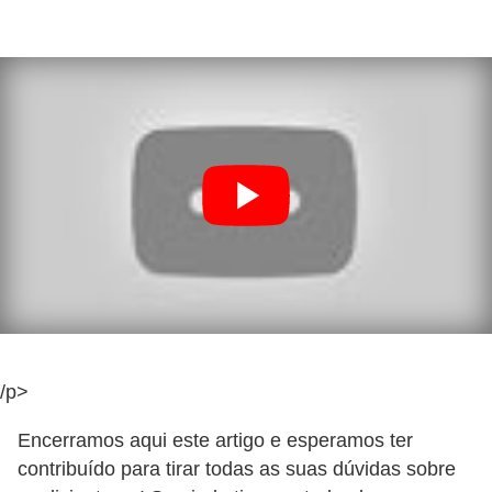
s
t
a
H
i
s
t
ó
r
i
a
s
/p>
d
Encerramos aqui este artigo e esperamos ter
a
contribuído para tirar todas as suas dúvidas sobre
e