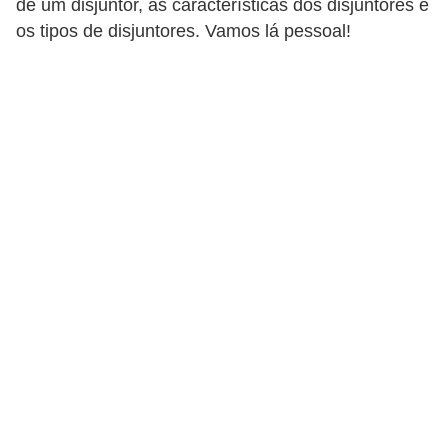
de um disjuntor, as características dos disjuntores e
c
os tipos de disjuntores. Vamos lá pessoal!
o
s
C
o
m
p
o
n
e
n
t
e
s
e