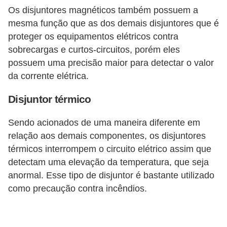
i
Os disjuntores magnéticos também possuem a
c
mesma função que as dos demais disjuntores que é
a
proteger os equipamentos elétricos contra
e
sobrecargas e curtos-circuitos, porém eles
possuem uma precisão maior para detectar o valor
m
da corrente elétrica.
v
í
Disjuntor térmico
d
Sendo acionados de uma maneira diferente em
e
relação aos demais componentes, os disjuntores
o
térmicos interrompem o circuito elétrico assim que
F
detectam uma elevação da temperatura, que seja
anormal. Esse tipo de disjuntor é bastante utilizado
a
como precaução contra incêndios.
ç
a
v