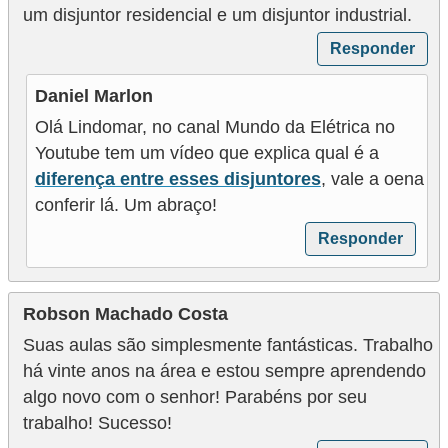
e
um disjuntor residencial e um disjuntor industrial.
g
Responder
u
Daniel Marlon
r
Olá Lindomar, no canal Mundo da Elétrica no
a
Youtube tem um vídeo que explica qual é a
n
diferença entre esses disjuntores
, vale a oena
ç
conferir lá. Um abraço!
a
Responder
e
m
e
Robson Machado Costa
l
Suas aulas são simplesmente fantásticas. Trabalho
e
há vinte anos na área e estou sempre aprendendo
algo novo com o senhor! Parabéns por seu
t
trabalho! Sucesso!
r