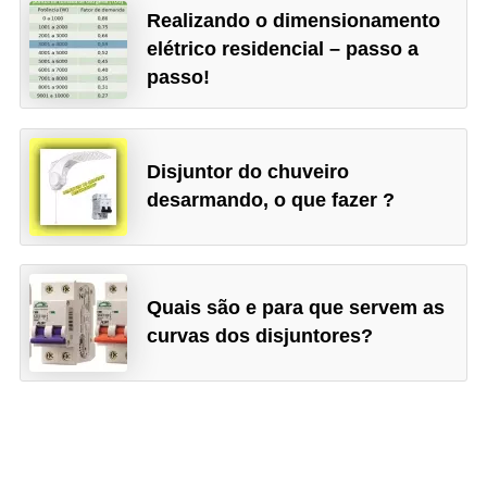
r
Realizando o dimensionamento
u
elétrico residencial – passo a
passo!
m
e
n
Disjuntor do chuveiro
t
desarmando, o que fazer ?
o
s
d
e
Quais são e para que servem as
curvas dos disjuntores?
m
e
d
i
ç