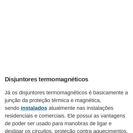
o
c
ê
m
e
s
m
o
–
Disjuntores termomagnéticos
E
Já os disjuntores termomagnéticos é basicamente a
l
junção da proteção térmica e magnética,
e
sendo
instalados
atualmente nas instalações
t
residenciais e comerciais. Ele possui as vantagens
r
de poder ser usado para manobras de ligar e
i
desligar os circuitos, proteção contra aquecimentos,