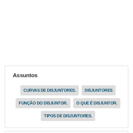
ã
o
P
r
o
j
e
t
Assuntos
o
s
CURVAS DE DISJUNTORES.
DISJUNTORES
e
FUNÇÃO DO DISJUNTOR.
O QUE É DISJUNTOR.
e
s
TIPOS DE DISJUNTORES.
q
u