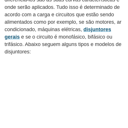
o
onde serão aplicados. Tudo isso é determinado de
acordo com a carga e circuitos que estão sendo
b
alimentados como por exemplo, se são motores, ar
r
condicionado, máquinas elétricas,
disjuntores
e
gerais
e se o circuito é monofásico, bifásico ou
e
trifásico. Abaixo seguem alguns tipos e modelos de
l
disjuntores:
e
t
r
i
c
i
d
a
d