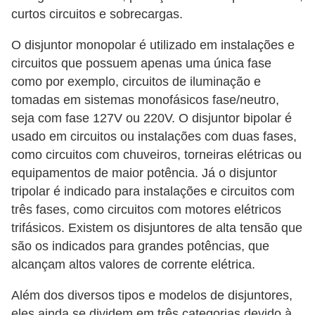
c
curtos circuitos e sobrecargas.
i
O disjuntor monopolar é utilizado em instalações e
d
circuitos que possuem apenas uma única fase
a
como por exemplo, circuitos de iluminação e
d
tomadas em sistemas monofásicos fase/neutro,
seja com fase 127V ou 220V. O disjuntor bipolar é
e
usado em circuitos ou instalações com duas fases,
F
como circuitos com chuveiros, torneiras elétricas ou
e
equipamentos de maior potência. Já o disjuntor
r
tripolar é indicado para instalações e circuitos com
três fases, como circuitos com motores elétricos
r
trifásicos. Existem os disjuntores de alta tensão que
a
são os indicados para grandes potências, que
m
alcançam altos valores de corrente elétrica.
e
Além dos diversos tipos e modelos de disjuntores,
n
eles ainda se dividem em três categorias devido à