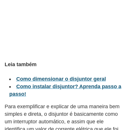
t
o
s
d
e
e
l
e
Leia também
t
Como dimensionar o disjuntor geral
r
Como instalar disjuntor? Aprenda passo a
i
passo!
c
Para exemplificar e explicar de uma maneira bem
i
simples e direta, o disjuntor é basicamente como
d
um interruptor automático, e assim que ele
a
identifica um valor de corrente elétrica que ele foi