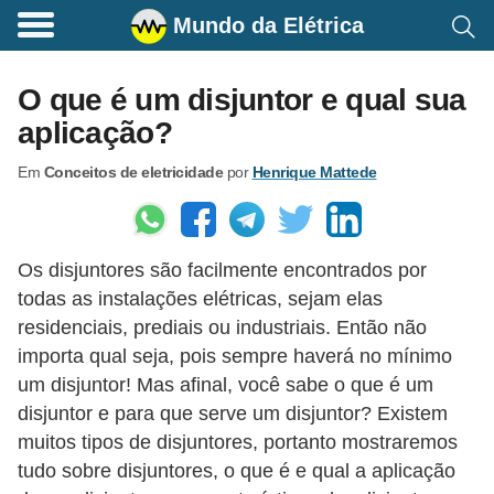
Mundo da Elétrica
C
o
O que é um disjuntor e qual sua
m
aplicação?
a
Em
Conceitos de eletricidade
por
Henrique Mattede
n
d
o
Os disjuntores são facilmente encontrados por
s
todas as instalações elétricas, sejam elas
E
residenciais, prediais ou industriais. Então não
l
importa qual seja, pois sempre haverá no mínimo
é
um disjuntor! Mas afinal, você sabe o que é um
t
disjuntor e para que serve um disjuntor? Existem
muitos tipos de disjuntores, portanto mostraremos
r
tudo sobre disjuntores, o que é e qual a aplicação
i