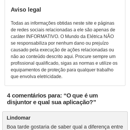
e
Aviso legal
m
Todas as informações obtidas neste site e páginas
a
de redes sociais relacionadas a ele são apenas de
s
caráter INFORMATIVO. O Mundo da Elétrica NÃO
e
se responsabiliza por nenhum dano ou prejuízo
causado pela execução de ações relacionadas ou
l
não ao conteúdo descrito aqui. Procure sempre um
é
profissional qualificado, sigas as normas e utilize os
t
equipamentos de proteção para qualquer trabalho
que envolva eletricidade.
r
i
c
4 comentários para: “O que é um
disjuntor e qual sua aplicação?”
o
s
Lindomar
S
Boa tarde gostaria de saber qual a diferença entre