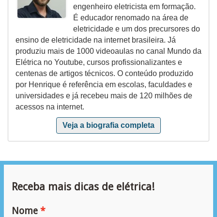
engenheiro eletricista em formação.
a
É educador renomado na área de
l
eletricidade e um dos precursores do
ensino de eletricidade na internet brasileira. Já
a
produziu mais de 1000 videoaulas no canal Mundo da
ç
Elétrica no Youtube, cursos profissionalizantes e
ã
centenas de artigos técnicos. O conteúdo produzido
por Henrique é referência em escolas, faculdades e
o
universidades e já recebeu mais de 120 milhões de
e
acessos na internet.
l
Veja a biografia completa
é
t
r
i
Receba mais dicas de elétrica!
c
a
Nome