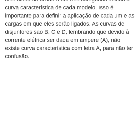
t
curva característica de cada modelo. Isso é
a
importante para definir a aplicação de cada um e as
s
cargas em que eles serão ligados. As curvas de
p
disjuntores são B, C e D, lembrando que devido à
a
corrente elétrica ser dada em ampere (A), não
r
existe curva característica com letra A, para não ter
confusão.
a
e
l
e
t
r
i
c
i