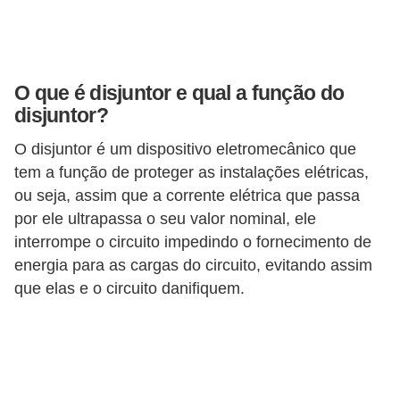
l
é
t
O que é disjuntor e qual a função do
r
disjuntor?
i
O disjuntor é um dispositivo eletromecânico que
c
tem a função de proteger as instalações elétricas,
o
ou seja, assim que a corrente elétrica que passa
s
por ele ultrapassa o seu valor nominal, ele
interrompe o circuito impedindo o fornecimento de
C
energia para as cargas do circuito, evitando assim
o
que elas e o circuito danifiquem.
n
c
e
i