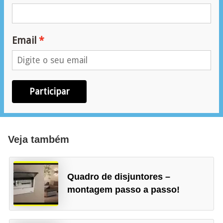
r
e
s
Email
i
d
e
n
Participar
c
i
a
Veja também
l
I
Quadro de disjuntores –
n
montagem passo a passo!
s
t