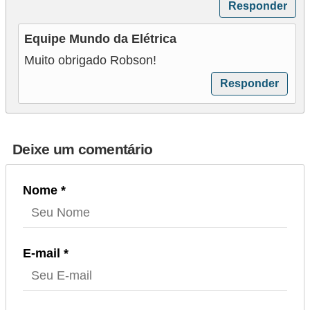
i
Responder
c
Equipe Mundo da Elétrica
i
Muito obrigado Robson!
d
Responder
a
d
e
Deixe um comentário
Nome *
E-mail *