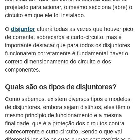
d
projetado para acionar, o mesmo secciona (abre) o
e
circuito em que ele foi instalado.
C
O
disjuntor
atuará todas as vezes que houver pico
u
de corrente, sobrecarga e curto-circuito, mas é
r
importante destacar que para todos os disjuntores
i
funcionarem corretamente é fundamental haver o
correto dimensionamento do circuito e dos
o
componentes.
s
i
Quais são os tipos de disjuntores?
d
Como sabemos, existem diversos tipos e modelos
a
de disjuntores, embora sejam distintos, eles têm o
d
mesmo princípio de funcionamento e a mesma
e
finalidade, que é a proteção dos circuitos contra
s
sobrecorrente e curto-circuito. Sendo o que vai
s
diferenciá-los são as suas curvas características e