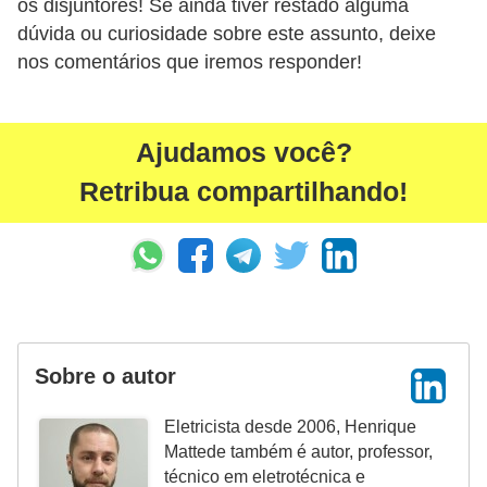
os disjuntores! Se ainda tiver restado alguma
l
dúvida ou curiosidade sobre este assunto, deixe
e
nos comentários que iremos responder!
t
r
i
Ajudamos você?
c
Retribua compartilhando!
i
d
a
d
e
Sobre o autor
I
n
Eletricista desde 2006, Henrique
s
Mattede também é autor, professor,
técnico em eletrotécnica e
t