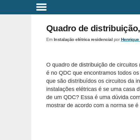
C
o
Quadro de distribuição
m
Em
Instalação elétrica residencial
por
Henrique
a
n
d
O quadro de distribuição de circuitos
o
é no QDC que encontramos todos os d
s
que são distribuídos os circuitos da
E
instalações elétricas é se uma casa 
de um QDC? Essa é uma dúvida comum 
l
mostrar de acordo com a norma se é 
é
t
r
i