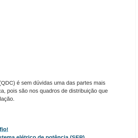
os (QDC) é sem dúvidas uma das partes mais
ca, pois são nos quadros de distribuição que
lação.
fio!
tema elétrico de potência (SEP)