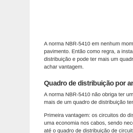
i
c
a
e
m
A norma NBR-5410 em nenhum moment
v
pavimento. Então como regra, a inst
í
distribuição e pode ter mais um quadro
d
achar vantagem.
e
o
Quadro de distribuição por 
F
A norma NBR-5410 não obriga ter um
mais de um quadro de distribuição t
a
ç
Primeira vantagem: os circuitos do d
a
uma economia nos cabos, sendo nece
v
até o quadro de distribuição de circ