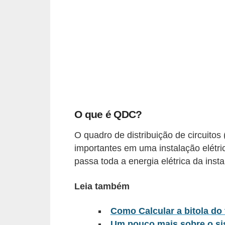
c
o
s
C
o
m
p
O que é QDC?
o
n
O quadro de distribuição de circuit
e
importantes em uma instalação elétri
passa toda a energia elétrica da insta
n
t
Leia também
e
s
Como Calcular a bitola do 
e
Um pouco mais sobre o sis