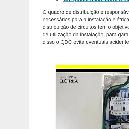
l
O quadro de distribuição é responsáv
é
necessários para a instalação elétri
t
distribuição de circuitos tem o objetiv
r
de utilização da instalação, para ga
i
disso o QDC evita eventuais acidente
c
o
s
C
o
n
c
e
i