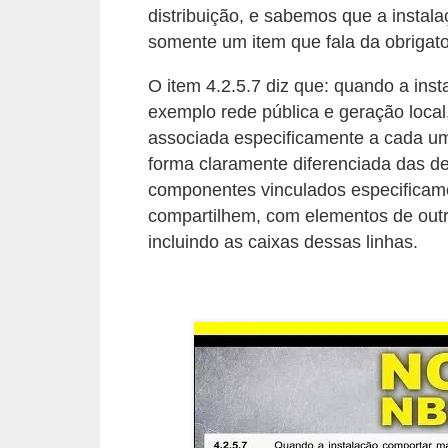
distribuição, e sabemos que a insta
o
somente um item que fala da obrigato
b
r
O item 4.2.5.7 diz que: quando a ins
e
exemplo rede pública e geração local, 
associada especificamente a cada u
e
forma claramente diferenciada das de
l
componentes vinculados especificam
e
compartilhem, com elementos de outra
t
incluindo as caixas dessas linhas.
r
i
c
i
d
a
d