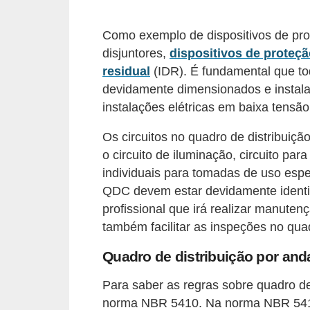
d
e
Como exemplo de dispositivos de pro
disjuntores,
dispositivos de proteçã
C
residual
(IDR). É fundamental que to
u
devidamente dimensionados e insta
r
instalações elétricas em baixa tensão
i
Os circuitos no quadro de distribui
o
o circuito de iluminação, circuito par
s
individuais para tomadas de uso espec
i
QDC devem estar devidamente identif
d
profissional que irá realizar manuten
a
também facilitar as inspeções no quad
d
Quadro de distribuição por and
e
s
Para saber as regras sobre quadro de 
norma NBR 5410. Na norma NBR 5410 
s