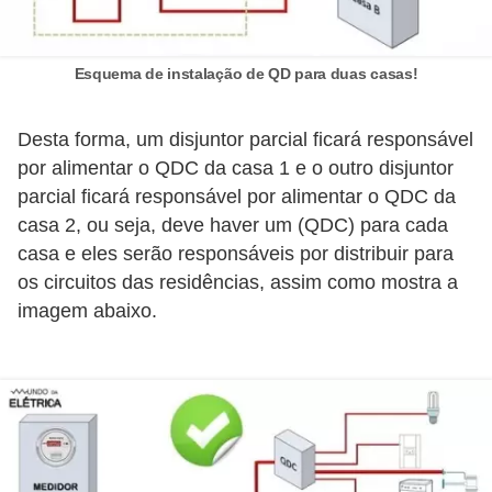
i
c
a
Esquema de instalação de QD para duas casas!
e
m
Desta forma, um disjuntor parcial ficará responsável
por alimentar o QDC da casa 1 e o outro disjuntor
v
parcial ficará responsável por alimentar o QDC da
í
casa 2, ou seja, deve haver um (QDC) para cada
d
casa e eles serão responsáveis por distribuir para
e
os circuitos das residências, assim como mostra a
o
imagem abaixo.
F
a
ç
a
v