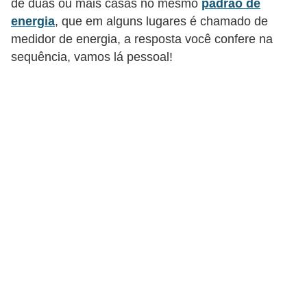
de duas ou mais casas no mesmo
padrão de
c
energia
, que em alguns lugares é chamado de
o
medidor de energia, a resposta você confere na
s
sequência, vamos lá pessoal!
C
o
m
p
o
n
e
n
t
e
s
e