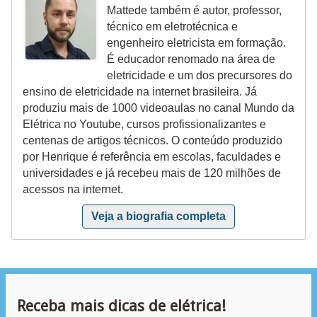
Mattede também é autor, professor,
a
técnico em eletrotécnica e
l
engenheiro eletricista em formação.
É educador renomado na área de
a
eletricidade e um dos precursores do
ç
ensino de eletricidade na internet brasileira. Já
ã
produziu mais de 1000 videoaulas no canal Mundo da
Elétrica no Youtube, cursos profissionalizantes e
o
centenas de artigos técnicos. O conteúdo produzido
e
por Henrique é referência em escolas, faculdades e
l
universidades e já recebeu mais de 120 milhões de
é
acessos na internet.
t
Veja a biografia completa
r
i
c
a
Receba mais dicas de elétrica!