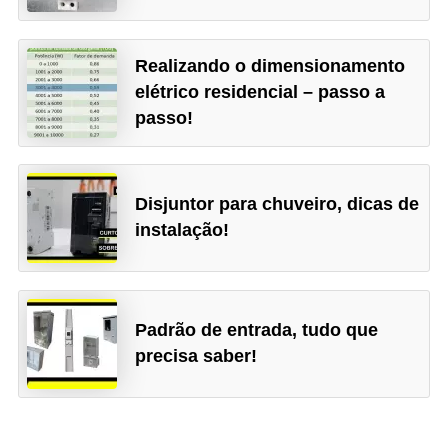
r
u
Realizando o dimensionamento
m
elétrico residencial – passo a
e
passo!
n
t
o
Disjuntor para chuveiro, dicas de
s
instalação!
d
e
m
Padrão de entrada, tudo que
e
precisa saber!
d
i
ç