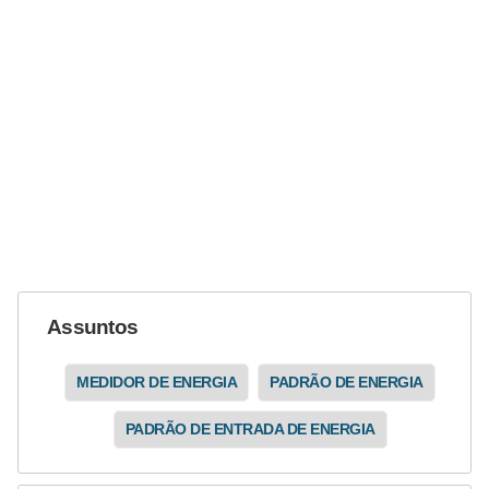
ã
o
P
r
o
j
e
t
o
s
Assuntos
e
MEDIDOR DE ENERGIA
PADRÃO DE ENERGIA
e
s
PADRÃO DE ENTRADA DE ENERGIA
q
u