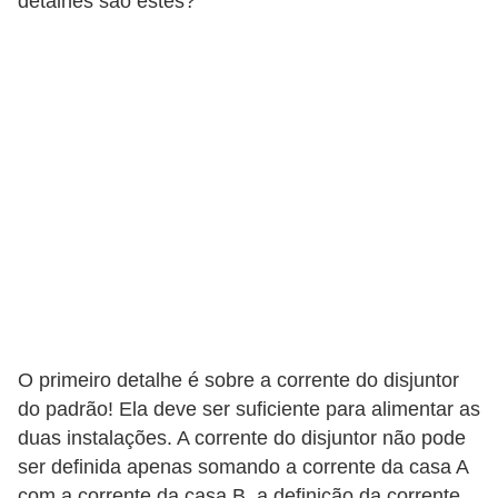
detalhes são estes?
t
o
s
d
e
e
l
e
t
r
i
c
O primeiro detalhe é sobre a corrente do disjuntor
i
do padrão! Ela deve ser suficiente para alimentar as
duas instalações. A corrente do disjuntor não pode
d
ser definida apenas somando a corrente da casa A
a
com a corrente da casa B, a definição da corrente