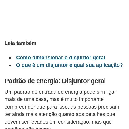
l
é
t
r
i
Leia também
c
Como dimensionar o disjuntor geral
o
O que é um disjuntor e qual sua aplicação?
s
C
Padrão de energia: Disjuntor geral
o
Um padrão de entrada de energia pode sim ligar
n
mais de uma casa, mas é muito importante
c
compreender que para isso, as pessoas precisam
e
ter ainda mais atenção quanto aos detalhes que
devem ser levados em consideração, mas que
i