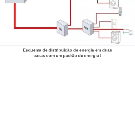
o
c
ê
m
e
s
Esquema de distribuição de energia em duas
casas com um padrão de energia !
m
o
–
E
l
e
t
r
i