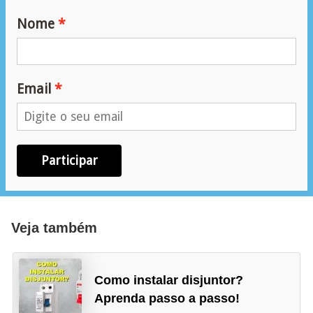
r
e
Nome
s
i
d
Email
e
n
c
Participar
i
a
l
Veja também
I
n
s
Como instalar disjuntor?
Aprenda passo a passo!
t