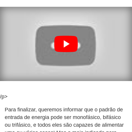
t
a
s
p
a
r
a
e
l
e
t
/p>
r
i
Para finalizar, queremos informar que o padrão de
c
entrada de energia pode ser monofásico, bifásico
i
ou trifásico, e todos eles são capazes de alimentar