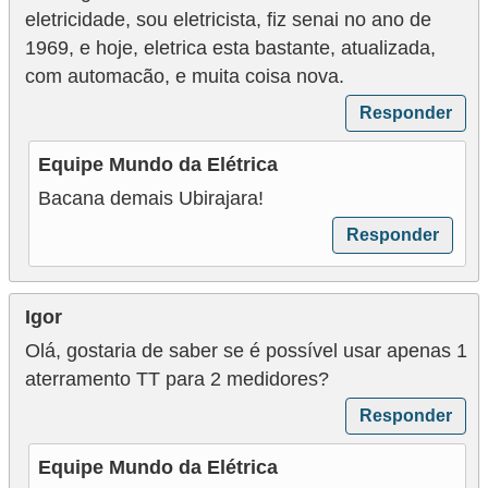
e
eletricidade, sou eletricista, fiz senai no ano de
g
1969, e hoje, eletrica esta bastante, atualizada,
u
com automacão, e muita coisa nova.
r
Responder
a
Equipe Mundo da Elétrica
n
Bacana demais Ubirajara!
ç
Responder
a
e
m
Igor
e
Olá, gostaria de saber se é possível usar apenas 1
l
aterramento TT para 2 medidores?
e
Responder
t
r
Equipe Mundo da Elétrica