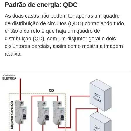
Padrão de energia: QDC
e
As duas casas não podem ter apenas um quadro
C
de distribuição de circuitos (QDC) controlando tudo,
u
então o correto é que haja um quadro de
r
distribuição (QD), com um disjuntor geral e dois
s
disjuntores parciais, assim como mostra a imagem
o
abaixo.
s
d
e
e
l
é
t
r