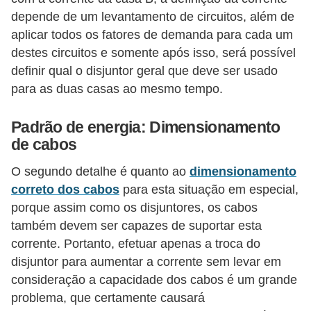
d
depende de um levantamento de circuitos, além de
e
aplicar todos os fatores de demanda para cada um
destes circuitos e somente após isso, será possível
C
definir qual o disjuntor geral que deve ser usado
u
para as duas casas ao mesmo tempo.
r
i
Padrão de energia: Dimensionamento
o
de cabos
s
O segundo detalhe é quanto ao
dimensionamento
i
correto dos cabos
para esta situação em especial,
d
porque assim como os disjuntores, os cabos
a
também devem ser capazes de suportar esta
d
corrente. Portanto, efetuar apenas a troca do
disjuntor para aumentar a corrente sem levar em
e
consideração a capacidade dos cabos é um grande
s
problema, que certamente causará
s