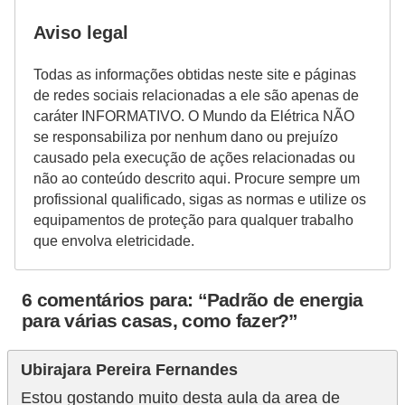
e
Aviso legal
m
Todas as informações obtidas neste site e páginas
a
de redes sociais relacionadas a ele são apenas de
s
caráter INFORMATIVO. O Mundo da Elétrica NÃO
e
se responsabiliza por nenhum dano ou prejuízo
l
causado pela execução de ações relacionadas ou
não ao conteúdo descrito aqui. Procure sempre um
é
profissional qualificado, sigas as normas e utilize os
t
equipamentos de proteção para qualquer trabalho
r
que envolva eletricidade.
i
c
6 comentários para: “Padrão de energia
para várias casas, como fazer?”
o
s
Ubirajara Pereira Fernandes
S
Estou gostando muito desta aula da area de