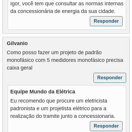
i
Igor, você tem que consultar as normas internas
da concessionária de energia da sua cidade.
c
i
Responder
d
a
Gilvanio
d
Como posso fazer um projeto de padrão
e
monofásico com 5 medidores monofásico precisa
caixa geral
Responder
Equipe Mundo da Elétrica
Eu recomendo que procure um eletricista
padronista e um projetista elétrico para a
realização do tramite junto a concessionaria.
Responder