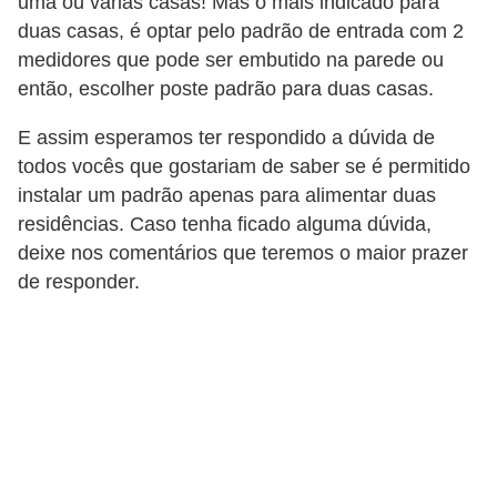
uma ou várias casas! Mas o mais indicado para
s
duas casas, é optar pelo padrão de entrada com 2
t
medidores que pode ser embutido na parede ou
a
então, escolher poste padrão para duas casas.
H
E assim esperamos ter respondido a dúvida de
i
todos vocês que gostariam de saber se é permitido
s
instalar um padrão apenas para alimentar duas
t
residências. Caso tenha ficado alguma dúvida,
ó
deixe nos comentários que teremos o maior prazer
r
de responder.
i
a
s
d
a
e