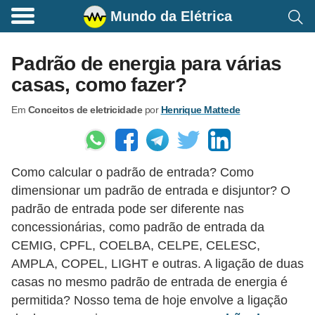
Mundo da Elétrica
C
o
Padrão de energia para várias
m
casas, como fazer?
a
Em
Conceitos de eletricidade
por
Henrique Mattede
n
d
o
Como calcular o padrão de entrada? Como
s
dimensionar um padrão de entrada e disjuntor? O
E
padrão de entrada pode ser diferente nas
l
concessionárias, como padrão de entrada da
é
CEMIG, CPFL, COELBA, CELPE, CELESC,
t
AMPLA, COPEL, LIGHT e outras. A ligação de duas
casas no mesmo padrão de entrada de energia é
r
permitida? Nosso tema de hoje envolve a ligação
i