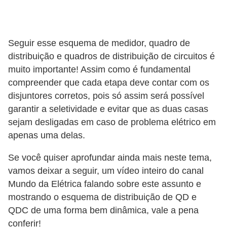
c
i
d
Seguir esse esquema de medidor, quadro de
a
distribuição e quadros de distribuição de circuitos é
muito importante! Assim como é fundamental
d
compreender que cada etapa deve contar com os
e
disjuntores corretos, pois só assim será possível
F
garantir a seletividade e evitar que as duas casas
e
sejam desligadas em caso de problema elétrico em
apenas uma delas.
r
r
Se você quiser aprofundar ainda mais neste tema,
a
vamos deixar a seguir, um vídeo inteiro do canal
m
Mundo da Elétrica falando sobre este assunto e
mostrando o esquema de distribuição de QD e
e
QDC de uma forma bem dinâmica, vale a pena
n
conferir!