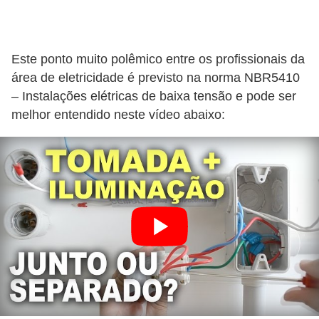
r
e
s
Este ponto muito polêmico entre os profissionais da
i
área de eletricidade é previsto na norma NBR5410
d
– Instalações elétricas de baixa tensão e pode ser
e
melhor entendido neste vídeo abaixo:
n
c
i
a
l
I
n
s
t