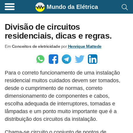
Mundo da Elétrica
C
o
Divisão de circuitos
m
residenciais, dicas e regras.
a
Em
Conceitos de eletricidade
por
Henrique Mattede
n
d
o
Para o correto funcionamento de uma instalação
s
residencial muitos cuidados devem ser tomados,
E
desde o cumprimento de normas, correto
l
dimensionamento de componentes e cabos,
é
escolha adequada de interruptores, tomadas e
t
lâmpadas e um ponto muito importante que é a
distribuição dos circuitos da instalação.
r
i
Chama-se circuito o conjunto de pontos de