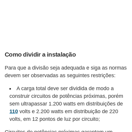
o
c
ê
m
e
s
Como dividir a instalação
m
o
Para que a divisão seja adequada e siga as normas
devem ser observadas as seguintes restrições:
–
E
A carga total deve ser dividida de modo a
l
construir circuitos de potências próximas, porém
e
sem ultrapassar 1.200 watts em distribuições de
t
110
volts e 2.200 watts em distribuição de 220
volts, em 12 pontos de luz por circuito;
r
i
Circuitos de potências próximas garantem um