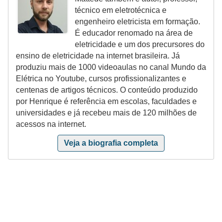
técnico em eletrotécnica e
e
engenheiro eletricista em formação.
m
É educador renomado na área de
a
eletricidade e um dos precursores do
ensino de eletricidade na internet brasileira. Já
s
produziu mais de 1000 videoaulas no canal Mundo da
e
Elétrica no Youtube, cursos profissionalizantes e
l
centenas de artigos técnicos. O conteúdo produzido
é
por Henrique é referência em escolas, faculdades e
universidades e já recebeu mais de 120 milhões de
t
acessos na internet.
r
Veja a biografia completa
i
c
o
s
S