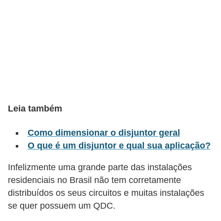
l
é
t
r
i
c
o
Leia também
s
Como dimensionar o disjuntor geral
C
O que é um disjuntor e qual sua aplicação?
o
n
Infelizmente uma grande parte das instalações
residenciais no Brasil não tem corretamente
c
distribuídos os seus circuitos e muitas instalações
e
se quer possuem um QDC.
i