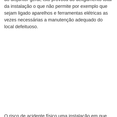
o
da instalação o que não permite por exemplo que
sejam ligado aparelhos e ferramentas elétricas as
b
vezes necessárias a manutenção adequado do
r
local defeituoso.
e
e
l
e
t
r
i
c
i
d
a
d
O risco de acidente físico uma instalação em que