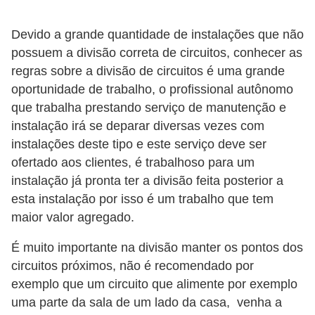
r
u
Devido a grande quantidade de instalações que não
m
possuem a divisão correta de circuitos, conhecer as
regras sobre a divisão de circuitos é uma grande
e
oportunidade de trabalho, o profissional autônomo
n
que trabalha prestando serviço de manutenção e
t
instalação irá se deparar diversas vezes com
o
instalações deste tipo e este serviço deve ser
s
ofertado aos clientes, é trabalhoso para um
d
instalação já pronta ter a divisão feita posterior a
e
esta instalação por isso é um trabalho que tem
maior valor agregado.
m
e
É muito importante na divisão manter os pontos dos
d
circuitos próximos, não é recomendado por
i
exemplo que um circuito que alimente por exemplo
uma parte da sala de um lado da casa, venha a
ç