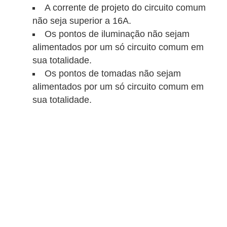
A corrente de projeto do circuito comum
a
não seja superior a 16A.
l
Os pontos de iluminação não sejam
a
alimentados por um só circuito comum em
ç
sua totalidade.
Os pontos de tomadas não sejam
ã
alimentados por um só circuito comum em
o
sua totalidade.
e
l
é
t
r
i
c
a