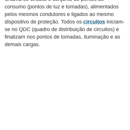
c
consumo (pontos de luz e tomadas), alimentados
o
pelos mesmos condutores e ligados ao mesmo
s
dispositivo de proteção. Todos os
circuitos
iniciam-
se no QDC (quadro de distribuição de circuitos) e
C
finalizam nos pontos de tomadas, iluminação e as
o
demais cargas.
m
p
o
n
e
n
t
e
s
e