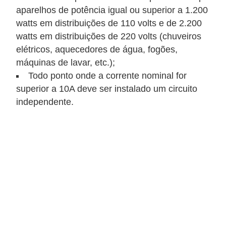
t
aparelhos de potência igual ou superior a 1.200
a
watts em distribuições de 110 volts e de 2.200
s
watts em distribuições de 220 volts (chuveiros
p
elétricos, aquecedores de água, fogões,
a
máquinas de lavar, etc.);
Todo ponto onde a corrente nominal for
r
superior a 10A deve ser instalado um circuito
a
independente.
e
l
e
t
r
i
c
i