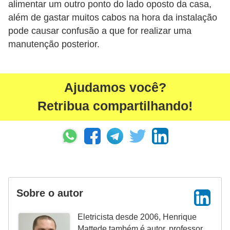
alimentar um outro ponto do lado oposto da casa,
ã
além de gastar muitos cabos na hora da instalação
o
pode causar confusão a que for realizar uma
P
manutenção posterior.
r
o
Ajudamos você?
j
Retribua compartilhando!
e
t
o
s
e
e
Sobre o autor
s
q
Eletricista desde 2006, Henrique
u
Mattede também é autor, professor,