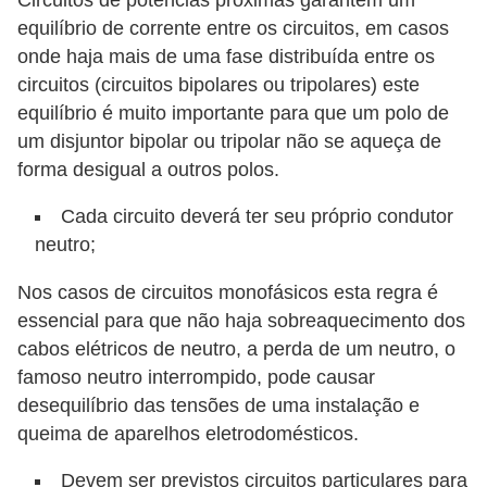
c
equilíbrio de corrente entre os circuitos, em casos
i
onde haja mais de uma fase distribuída entre os
circuitos (circuitos bipolares ou tripolares) este
d
equilíbrio é muito importante para que um polo de
a
um disjuntor bipolar ou tripolar não se aqueça de
d
forma desigual a outros polos.
e
Cada circuito deverá ter seu próprio condutor
F
neutro;
e
Nos casos de circuitos monofásicos esta regra é
r
essencial para que não haja sobreaquecimento dos
r
cabos elétricos de neutro, a perda de um neutro, o
a
famoso neutro interrompido, pode causar
m
desequilíbrio das tensões de uma instalação e
e
queima de aparelhos eletrodomésticos.
n
Devem ser previstos circuitos particulares para