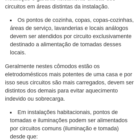
l
circuitos em áreas distintas da instalação.
e
Os pontos de cozinha, copas, copas-cozinhas,
t
áreas de serviço, lavanderias e locais análogos
r
devem ser atendidos por circuito exclusivamente
i
destinado a alimentação de tomadas desses
c
locais.
i
Geralmente nestes cômodos estão os
d
eletrodomésticos mais potentes de uma casa e por
a
isso seus circuitos são mais carregados, devem ser
d
distintos dos demais para evitar aquecimento
e
indevido ou sobrecarga.
I
Em instalações habitacionais, pontos de
tomadas e iluminações podem ser alimentados
n
por circuitos comuns (iluminação e tomada)
s
desde que:
t