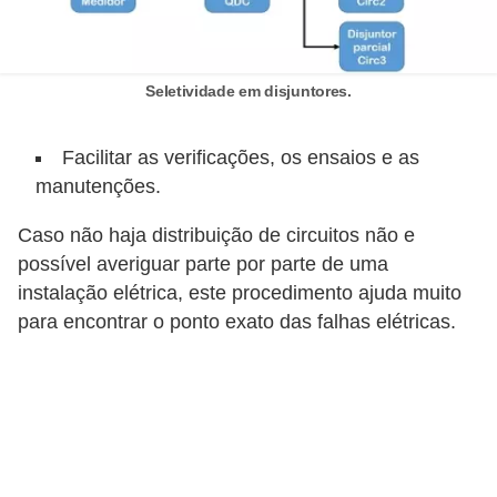
i
c
a
Seletividade em disjuntores.
e
m
Facilitar as verificações, os ensaios e as
v
manutenções.
í
Caso não haja distribuição de circuitos não e
d
possível averiguar parte por parte de uma
e
instalação elétrica, este procedimento ajuda muito
o
para encontrar o ponto exato das falhas elétricas.
F
a
ç
a
v