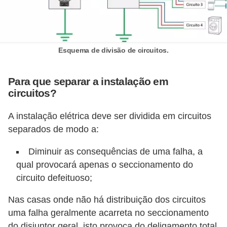
d
e
C
Esquema de divisão de circuitos.
u
r
Para que separar a instalação em
i
circuitos?
o
A instalação elétrica deve ser dividida em circuitos
s
separados de modo a:
i
d
Diminuir as consequências de uma falha, a
a
qual provocará apenas o seccionamento do
d
circuito defeituoso;
e
Nas casas onde não há distribuição dos circuitos
s
uma falha geralmente acarreta no seccionamento
s
do disjuntor geral, isto provoca do deligamento total