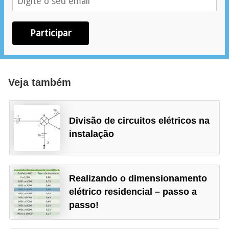
i
c
Participar
i
d
a
d
Veja também
e
Divisão de circuitos elétricos na
instalação
Realizando o dimensionamento
elétrico residencial – passo a
passo!