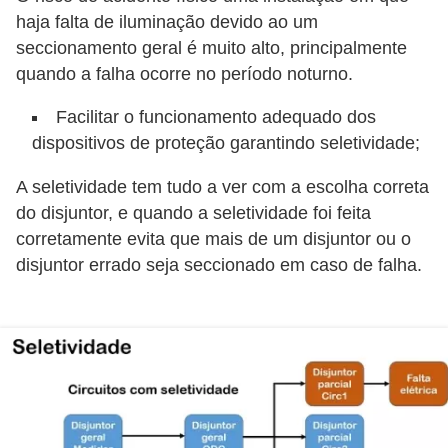
haja falta de iluminação devido ao um
e
seccionamento geral é muito alto, principalmente
C
quando a falha ocorre no período noturno.
u
Facilitar o funcionamento adequado dos
r
dispositivos de proteção garantindo seletividade;
s
o
A seletividade tem tudo a ver com a escolha correta
do disjuntor, e quando a seletividade foi feita
s
corretamente evita que mais de um disjuntor ou o
d
disjuntor errado seja seccionado em caso de falha.
e
e
l
é
t
r