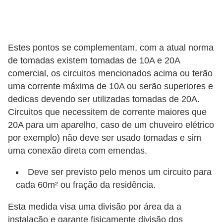
s
t
a
Estes pontos se complementam, com a atual norma
H
de tomadas existem tomadas de 10A e 20A
i
comercial, os circuitos mencionados acima ou terão
s
uma corrente máxima de 10A ou serão superiores e
t
dedicas devendo ser utilizadas tomadas de 20A.
ó
Circuitos que necessitem de corrente maiores que
20A para um aparelho, caso de um chuveiro elétrico
r
por exemplo) não deve ser usado tomadas e sim
i
uma conexão direta com emendas.
a
s
Deve ser previsto pelo menos um circuito para
cada 60m² ou fração da residência.
d
a
Esta medida visa uma divisão por área da a
e
instalação e garante fisicamente divisão dos