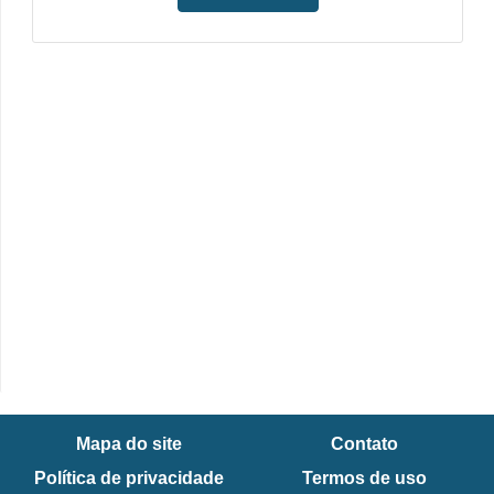
t
a
s
p
a
r
a
e
l
e
t
r
i
c
Mapa do site
Contato
i
Política de privacidade
Termos de uso