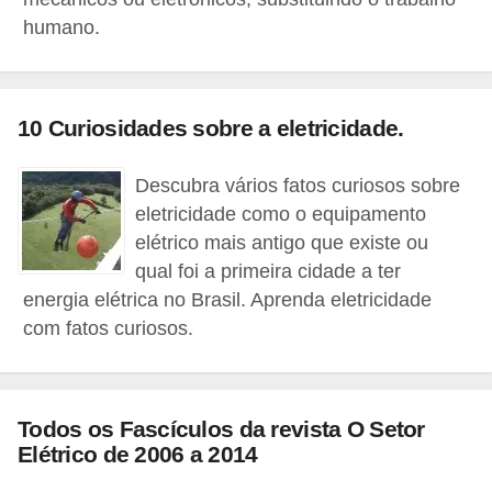
t
humano.
o
s
d
10 Curiosidades sobre a eletricidade.
e
e
Descubra vários fatos curiosos sobre
l
eletricidade como o equipamento
e
elétrico mais antigo que existe ou
qual foi a primeira cidade a ter
t
energia elétrica no Brasil. Aprenda eletricidade
r
com fatos curiosos.
i
c
i
Todos os Fascículos da revista O Setor
d
Elétrico de 2006 a 2014
a