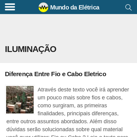
Mundo da Elétrica
C
o
m
a
ILUMINAÇÃO
n
d
o
Diferença Entre Fio e Cabo Eletrico
s
E
Através deste texto você irá aprender
l
um pouco mais sobre fios e cabos,
é
como surgiram, as primeiras
finalidades, principais diferenças,
t
entre outros assuntos abordados. Além disso
r
dúvidas serão solucionadas sobre qual material
i