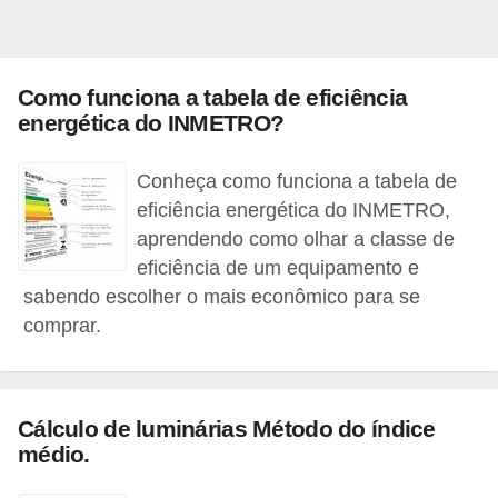
o
b
r
Como funciona a tabela de eficiência
energética do INMETRO?
e
e
Conheça como funciona a tabela de
l
eficiência energética do INMETRO,
e
aprendendo como olhar a classe de
t
eficiência de um equipamento e
r
sabendo escolher o mais econômico para se
i
comprar.
c
i
d
Cálculo de luminárias Método do índice
médio.
a
d