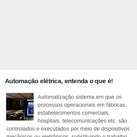
l
é
t
r
i
c
o
s
Automação elétrica, entenda o que é!
C
o
Automatização sistema em que os
n
processos operacionais em fábricas,
c
estabelecimentos comerciais,
hospitais, telecomunicações etc. são
e
controlados e executados por meio de dispositivos
i
mecânicos ou eletrônicos, substituindo o trabalho