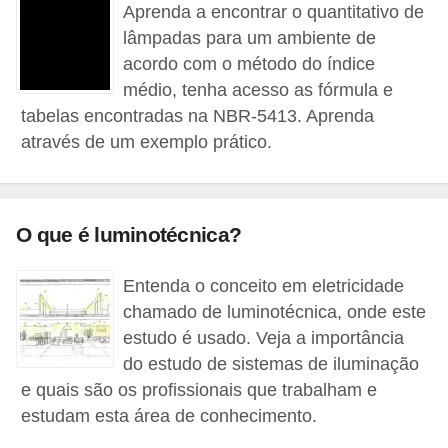
Aprenda a encontrar o quantitativo de
e
lâmpadas para um ambiente de
C
acordo com o método do índice
médio, tenha acesso as fórmula e
u
tabelas encontradas na NBR-5413. Aprenda
r
através de um exemplo prático.
s
o
s
O que é luminotécnica?
d
e
Entenda o conceito em eletricidade
e
chamado de luminotécnica, onde este
l
estudo é usado. Veja a importância
é
do estudo de sistemas de iluminação
e quais são os profissionais que trabalham e
t
estudam esta área de conhecimento.
r