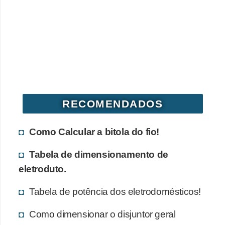
o
c
ê
m
e
s
m
RECOMENDADOS
o
–
Como Calcular a bitola do fio!
E
Tabela de dimensionamento de
l
eletroduto.
e
t
Tabela de potência dos eletrodomésticos!
r
Como dimensionar o disjuntor geral
i