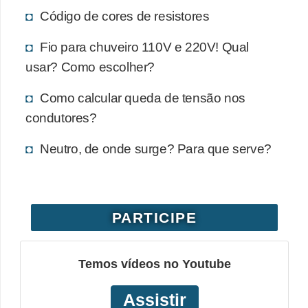
c
Código de cores de resistores
i
Fio para chuveiro 110V e 220V! Qual
d
usar? Como escolher?
a
d
Como calcular queda de tensão nos
e
condutores?
F
Neutro, de onde surge? Para que serve?
e
r
r
PARTICIPE
a
m
Temos vídeos no Youtube
e
n
Assistir