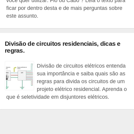
você quer utilizar: Fio ou Cabo ? Leia o texto para
c
ficar por dentro desta e de mais perguntas sobre
o
este assunto.
s
C
o
Divisão de circuitos residenciais, dicas e
regras.
m
p
Divisão de circuitos elétricos entenda
o
sua importância e saiba quais são as
n
regras para divida os circuitos de um
e
projeto elétrico residencial. Aprenda o
n
que é seletividade em disjuntores elétricos.
t
e
s
e