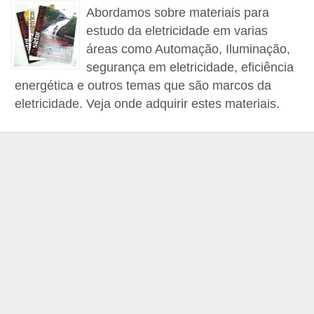
d
Abordamos sobre materiais para
e
estudo da eletricidade em varias
áreas como Automação, Iluminação,
C
segurança em eletricidade, eficiência
u
energética e outros temas que são marcos da
r
eletricidade. Veja onde adquirir estes materiais.
i
o
s
i
d
a
d
e
s
s