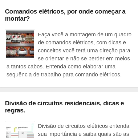
o
Comandos elétricos, por onde começar a
b
montar?
r
e
Faça você a montagem de um quadro
de comandos elétricos, com dicas e
e
conceitos você terá uma direção para
l
se orientar e não se perder em meios
e
a tantos cabos. Entenda como elaborar uma
t
sequência de trabalho para comando elétricos.
r
i
c
Divisão de circuitos residenciais, dicas e
i
regras.
d
Divisão de circuitos elétricos entenda
a
sua importância e saiba quais são as
d