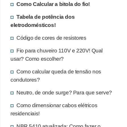
s
Como Calcular a bitola do fio!
t
Tabela de potência dos
a
eletrodomésticos!
H
Código de cores de resistores
i
s
Fio para chuveiro 110V e 220V! Qual
t
usar? Como escolher?
ó
Como calcular queda de tensão nos
r
condutores?
i
a
Neutro, de onde surge? Para que serve?
s
Como dimensionar cabos elétricos
d
residenciais!
a
e
NBR 5410 atualizada: Como fazer o