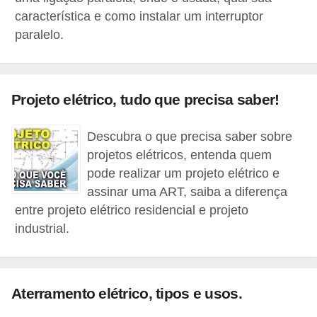
t
característica e como instalar um interruptor
o
paralelo.
s
d
e
Projeto elétrico, tudo que precisa saber!
e
l
Descubra o que precisa saber sobre
e
projetos elétricos, entenda quem
pode realizar um projeto elétrico e
t
assinar uma ART, saiba a diferença
r
entre projeto elétrico residencial e projeto
i
industrial.
c
i
d
Aterramento elétrico, tipos e usos.
a