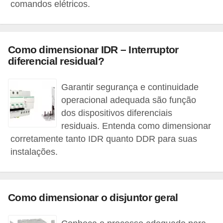
comandos elétricos.
o
c
ê
Como dimensionar IDR – Interruptor
m
diferencial residual?
e
s
Garantir segurança e continuidade
m
operacional adequada são função
dos dispositivos diferenciais
o
residuais. Entenda como dimensionar
–
corretamente tanto IDR quanto DDR para suas
E
instalações.
l
e
t
Como dimensionar o disjuntor geral
r
i