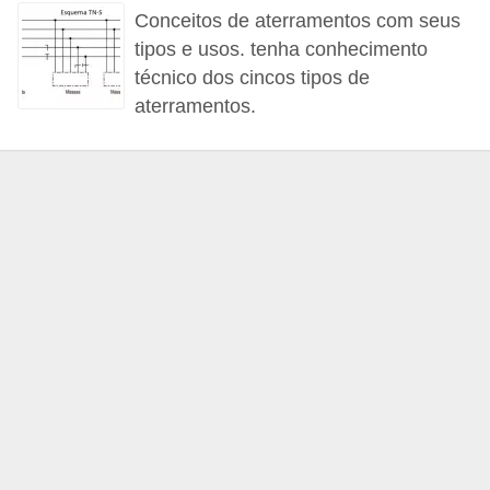
d
Conceitos de aterramentos com seus
e
tipos e usos. tenha conhecimento
técnico dos cincos tipos de
C
aterramentos.
u
r
i
o
s
i
d
a
d
e
s
s