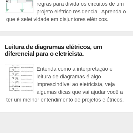
regras para divida os circuitos de um
e
projeto elétrico residencial. Aprenda o
C
que é seletividade em disjuntores elétricos.
u
r
s
Leitura de diagramas elétricos, um
diferencial para o eletricista.
o
s
Entenda como a interpretação e
d
leitura de diagramas é algo
e
imprescindível ao eletricista, veja
e
algumas dicas que vai ajudar você a
l
ter um melhor entendimento de projetos elétricos.
é
t
r