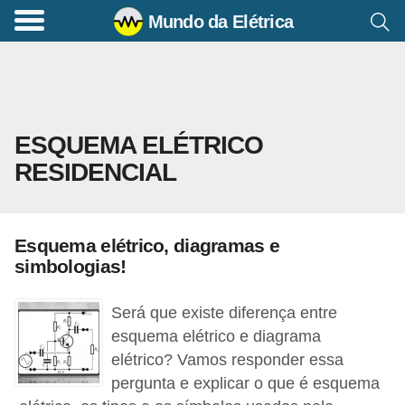
Mundo da Elétrica
C
o
m
a
ESQUEMA ELÉTRICO
n
RESIDENCIAL
d
o
s
Esquema elétrico, diagramas e
E
simbologias!
l
é
Será que existe diferença entre
t
esquema elétrico e diagrama
elétrico? Vamos responder essa
r
pergunta e explicar o que é esquema
i