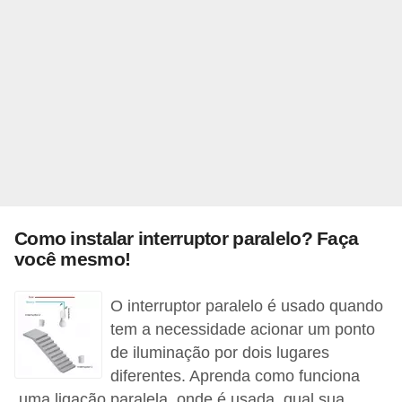
l
é
t
r
i
c
o
s
Como instalar interruptor paralelo? Faça
C
você mesmo!
o
n
O interruptor paralelo é usado quando
c
tem a necessidade acionar um ponto
de iluminação por dois lugares
e
diferentes. Aprenda como funciona
i
uma ligação paralela, onde é usada, qual sua