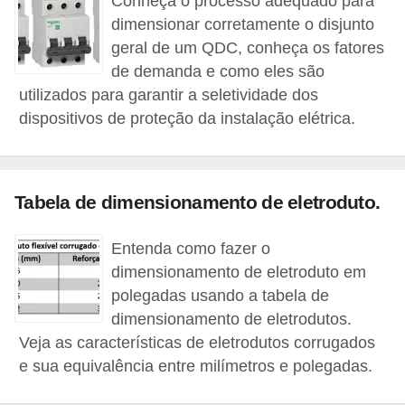
Conheça o processo adequado para
c
dimensionar corretamente o disjunto
i
geral de um QDC, conheça os fatores
de demanda e como eles são
d
utilizados para garantir a seletividade dos
a
dispositivos de proteção da instalação elétrica.
d
e
F
Tabela de dimensionamento de eletroduto.
e
r
Entenda como fazer o
r
dimensionamento de eletroduto em
polegadas usando a tabela de
a
dimensionamento de eletrodutos.
m
Veja as características de eletrodutos corrugados
e
e sua equivalência entre milímetros e polegadas.
n