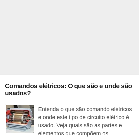
i
c
a
e
m
v
í
d
e
Comandos elétricos: O que são e onde são
o
usados?
F
a
Entenda o que são comando elétricos
ç
e onde este tipo de circuito elétrico é
usado. Veja quais são as partes e
a
elementos que compõem os
v