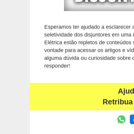
i
c
a
Esperamos ter ajudado a esclarecer a
e
seletividade dos disjuntores em uma 
m
Elétrica estão repletos de conteúdos
v
vontade para acessar os artigos e ví
í
alguma dúvida ou curiosidade sobre 
d
responder!
e
o
Aju
F
Retribua
a
ç
a
v