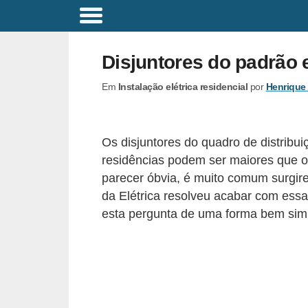
C
o
Disjuntores do padrão
m
Em
Instalação elétrica residencial
por
Henrique
a
n
d
Os disjuntores do quadro de distribui
o
residências podem ser maiores que o 
s
parecer óbvia, é muito comum surgi
E
da Elétrica resolveu acabar com ess
esta pergunta de uma forma bem sim
l
é
t
r
i