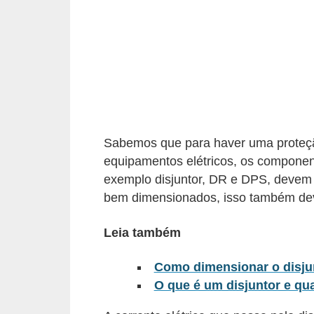
c
o
s
C
o
m
p
Sabemos que para haver uma proteção 
equipamentos elétricos, os componen
o
exemplo disjuntor, DR e DPS, devem 
n
bem dimensionados, isso também deve
e
n
Leia também
t
Como dimensionar o disjun
e
O que é um disjuntor e qu
s
e