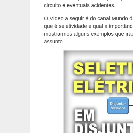
circuito e eventuais acidentes.
e
O Vídeo a seguir é do canal Mundo da
C
que é seletividade e qual a importânc
u
mostrarmos alguns exemplos que irão
r
assunto.
s
o
s
d
e
e
l
é
t
r