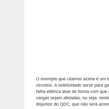
d
e
C
u
r
i
o
s
i
d
a
O exemplo que citamos acima é um ex
d
circuitos. A seletividade serve para 
falha elétrica atue de forma com que 
e
cargas sejam afetadas, ou seja, neste
s
disjuntor do QDC, que não será acion
s