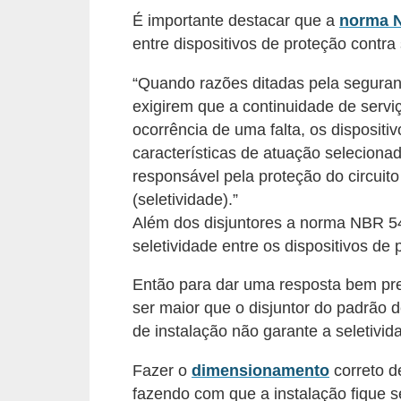
o
É importante destacar que a
norma 
entre dispositivos de proteção contra
b
r
“Quando razões ditadas pela segurança
e
exigirem que a continuidade de serv
e
ocorrência de uma falta, os dispositi
características de atuação selecionad
l
responsável pela proteção do circuito
e
(seletividade).”
t
Além dos disjuntores a norma NBR 54
r
seletividade entre os dispositivos de
i
Então para dar uma resposta bem pre
c
ser maior que o disjuntor do padrão 
i
de instalação não garante a seletivida
d
a
Fazer o
dimensionamento
correto de
fazendo com que a instalação fique 
d