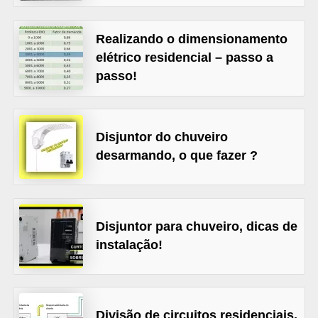
l
Realizando o dimensionamento
é
elétrico residencial – passo a
t
passo!
r
i
c
Disjuntor do chuveiro
o
desarmando, o que fazer ?
s
C
o
Disjuntor para chuveiro, dicas de
n
instalação!
c
e
i
Divisão de circuitos residenciais,