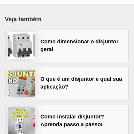
c
o
Veja também
s
C
Como dimensionar o disjuntor
o
geral
m
p
o
n
O que é um disjuntor e qual sua
aplicação?
e
n
t
e
Como instalar disjuntor?
s
Aprenda passo a passo!
e