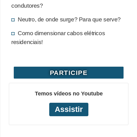
condutores?
o
b
Neutro, de onde surge? Para que serve?
r
Como dimensionar cabos elétricos
e
residenciais!
e
l
e
t
PARTICIPE
r
i
Temos vídeos no Youtube
c
i
Assistir
d
a
d