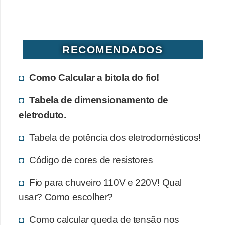
d
e
C
RECOMENDADOS
u
r
Como Calcular a bitola do fio!
i
Tabela de dimensionamento de
o
eletroduto.
s
i
Tabela de potência dos eletrodomésticos!
d
Código de cores de resistores
a
d
Fio para chuveiro 110V e 220V! Qual
e
usar? Como escolher?
s
Como calcular queda de tensão nos
s