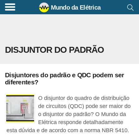
Mundo da Elétrica
C
o
m
a
DISJUNTOR DO PADRÃO
n
d
o
Disjuntores do padrão e QDC podem ser
s
diferentes?
E
l
O disjuntor do quadro de distribuição
é
de circuitos (QDC) pode ser maior do
o disjuntor do padrão? O Mundo da
t
Elétrica responde detalhadamente
r
esta dúvida e de acordo com a norma NBR 5410.
i