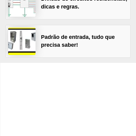
t
dicas e regras.
o
s
d
Padrão de entrada, tudo que
e
precisa saber!
e
l
e
t
r
i
c
i
d
a