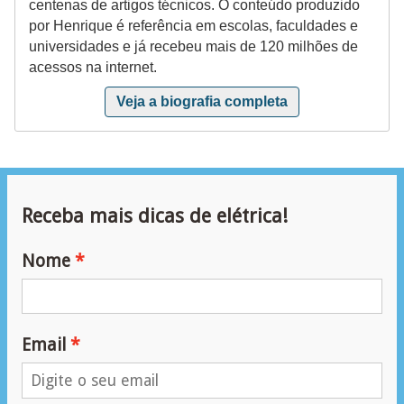
centenas de artigos técnicos. O conteúdo produzido
r
por Henrique é referência em escolas, faculdades e
u
universidades e já recebeu mais de 120 milhões de
m
acessos na internet.
e
Veja a biografia completa
n
t
o
s
Receba mais dicas de elétrica!
d
e
Nome
m
e
d
Email
i
ç