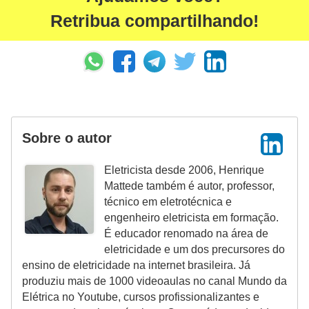
r
Retribua compartilhando!
e
s
i
d
e
n
Sobre o autor
c
i
Eletricista desde 2006, Henrique
a
Mattede também é autor, professor,
técnico em eletrotécnica e
l
engenheiro eletricista em formação.
I
É educador renomado na área de
eletricidade e um dos precursores do
n
ensino de eletricidade na internet brasileira. Já
s
produziu mais de 1000 videoaulas no canal Mundo da
t
Elétrica no Youtube, cursos profissionalizantes e