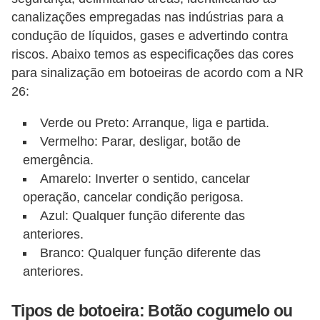
d
canalizações empregadas nas indústrias para a
e
condução de líquidos, gases e advertindo contra
riscos. Abaixo temos as especificações das cores
C
para sinalização em botoeiras de acordo com a NR
u
26:
r
i
Verde ou Preto: Arranque, liga e partida.
Vermelho: Parar, desligar, botão de
o
emergência.
s
Amarelo: Inverter o sentido, cancelar
i
operação, cancelar condição perigosa.
d
Azul: Qualquer função diferente das
a
anteriores.
d
Branco: Qualquer função diferente das
e
anteriores.
s
Tipos de botoeira: Botão cogumelo ou
s