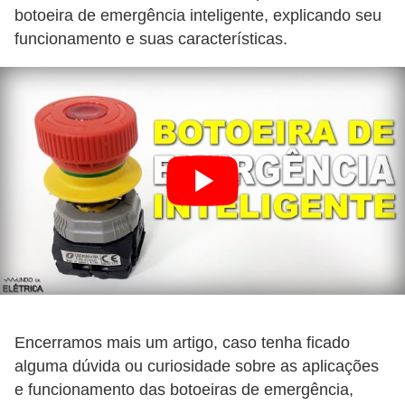
l
botoeira de emergência inteligente, explicando seu
funcionamento e suas características.
e
t
r
i
c
i
d
a
d
e
I
Encerramos mais um artigo, caso tenha ficado
n
alguma dúvida ou curiosidade sobre as aplicações
s
e funcionamento das botoeiras de emergência,
t