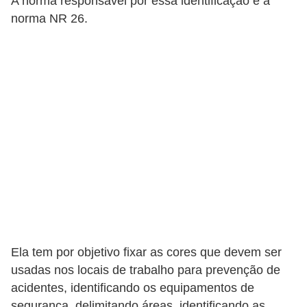
A norma responsável por essa identificação é a
t
norma NR 26.
o
s
d
e
e
l
e
t
r
i
c
i
Ela tem por objetivo fixar as cores que devem ser
usadas nos locais de trabalho para prevenção de
d
acidentes, identificando os equipamentos de
a
segurança, delimitando áreas, identificando as