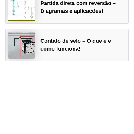
Partida direta com reversão –
e
Diagramas e aplicações!
m
a
s
Contato de selo – O que é e
e
como funciona!
l
é
t
r
i
c
o
s
S