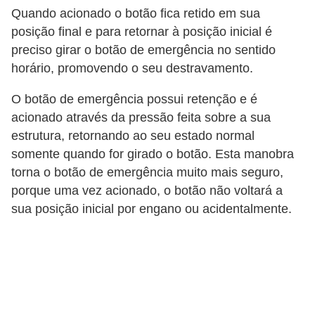
i
Quando acionado o botão fica retido em sua
c
posição final e para retornar à posição inicial é
a
preciso girar o botão de emergência no sentido
e
horário, promovendo o seu destravamento.
m
O botão de emergência possui retenção e é
v
acionado através da pressão feita sobre a sua
í
estrutura, retornando ao seu estado normal
d
somente quando for girado o botão. Esta manobra
torna o botão de emergência muito mais seguro,
e
porque uma vez acionado, o botão não voltará a
o
sua posição inicial por engano ou acidentalmente.
F
a
ç
a
v