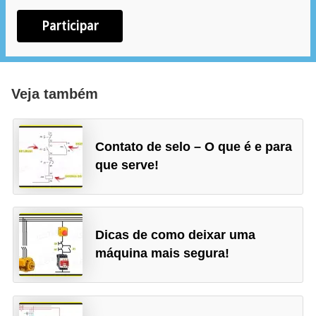
ã
Participar
o
P
r
Veja também
o
j
e
Contato de selo – O que é e para
t
que serve!
o
s
e
Dicas de como deixar uma
e
máquina mais segura!
s
q
u