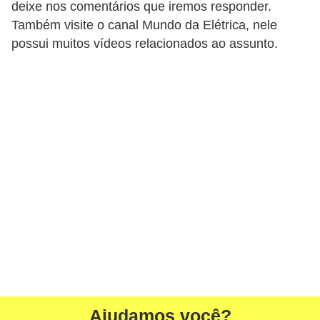
deixe nos comentários que iremos responder.
a
Também visite o canal Mundo da Elétrica, nele
l
possui muitos vídeos relacionados ao assunto.
a
ç
ã
o
e
l
é
t
r
i
c
a
Ajudamos você?