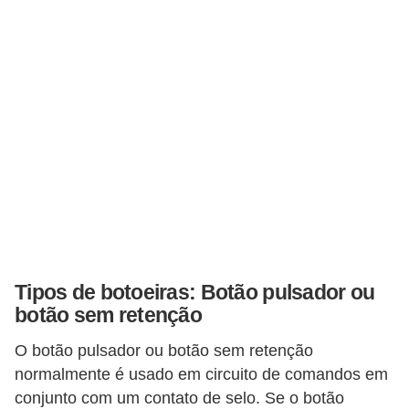
t
a
s
p
a
r
a
e
l
e
t
Tipos de botoeiras: Botão pulsador ou
r
botão sem retenção
i
O botão pulsador ou botão sem retenção
c
normalmente é usado em circuito de comandos em
i
conjunto com um contato de selo. Se o botão