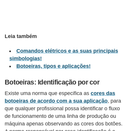
l
é
t
r
Leia também
i
Comandos elétricos e as suas principais
c
simbologias!
o
Botoeiras, tipos e aplicações!
s
C
Botoeiras: Identificação por cor
o
Existe uma norma que especifica as
cores das
n
botoeiras de acordo com a sua aplicação
, para
c
que qualquer profissional possa identificar o fluxo
e
de funcionamento de uma linha de produção ou
máquina apenas observando as cores dos botões.
i