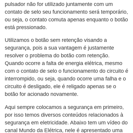
s
pulsador não for utilizado juntamente com um
t
contato de selo seu funcionamento será temporário,
a
ou seja, o contato comuta apenas enquanto o botão
está pressionado.
H
i
Utilizamos o botão sem retenção visando a
segurança, pois a sua vantagem é justamente
s
resolver o problema do botão com retenção.
t
Quando ocorre a falta de energia elétrica, mesmo
ó
com o contato de selo o funcionamento do circuito é
r
interrompido, ou seja, quando ocorre uma falha e o
i
circuito é desligado, ele é religado apenas se o
a
botão for acionado novamente.
s
Aqui sempre colocamos a segurança em primeiro,
d
por isso temos diversos conteúdos relacionados à
a
segurança em eletricidade. Abaixo tem um vídeo do
e
canal Mundo da Elétrica, nele é apresentado uma