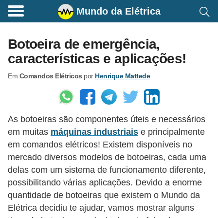
Mundo da Elétrica
C
o
Botoeira de emergência,
m
características e aplicações!
a
Em
Comandos Elétricos
por
Henrique Mattede
n
d
o
As botoeiras são componentes úteis e necessários
s
em muitas
máquinas industriais
e principalmente
E
em comandos elétricos! Existem disponíveis no
l
mercado diversos modelos de botoeiras, cada uma
é
delas com um sistema de funcionamento diferente,
t
possibilitando várias aplicações. Devido a enorme
quantidade de botoeiras que existem o Mundo da
r
Elétrica decidiu te ajudar, vamos mostrar alguns
i