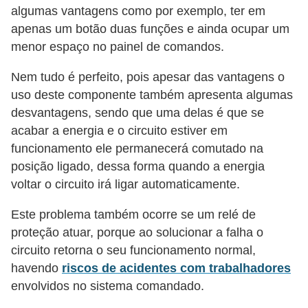
algumas vantagens como por exemplo, ter em
c
apenas um botão duas funções e ainda ocupar um
i
menor espaço no painel de comandos.
d
a
Nem tudo é perfeito, pois apesar das vantagens o
uso deste componente também apresenta algumas
d
desvantagens, sendo que uma delas é que se
e
acabar a energia e o circuito estiver em
F
funcionamento ele permanecerá comutado na
e
posição ligado, dessa forma quando a energia
voltar o circuito irá ligar automaticamente.
r
r
Este problema também ocorre se um relé de
a
proteção atuar, porque ao solucionar a falha o
m
circuito retorna o seu funcionamento normal,
havendo
riscos de acidentes com trabalhadores
e
envolvidos no sistema comandado.
n