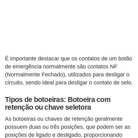
o
c
ê
m
e
s
É importante destacar que os contatos de um botão
m
de emergência normalmente são contatos NF
o
(Normalmente Fechado), utilizados para desligar o
–
circuito, sendo ideal para desligar o contato de selo.
E
l
Tipos de botoeiras: Botoeira com
retenção ou chave seletora
e
t
As botoeiras ou chaves de retenção geralmente
r
possuem duas ou três posições, que podem ser as
i
posições de ligado e desligado, proporcionando