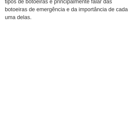
tipos de botoeiras e principalmente falar das
c
botoeiras de emergência e da importância de cada
o
uma delas.
s
C
o
m
p
o
n
e
n
t
e
s
e