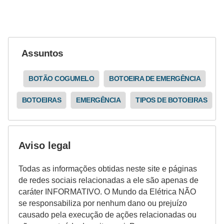
e
g
u
r
Assuntos
a
n
BOTÃO COGUMELO
BOTOEIRA DE EMERGÊNCIA
ç
BOTOEIRAS
EMERGÊNCIA
TIPOS DE BOTOEIRAS
a
e
m
Aviso legal
e
l
Todas as informações obtidas neste site e páginas
de redes sociais relacionadas a ele são apenas de
e
caráter INFORMATIVO. O Mundo da Elétrica NÃO
t
se responsabiliza por nenhum dano ou prejuízo
r
causado pela execução de ações relacionadas ou