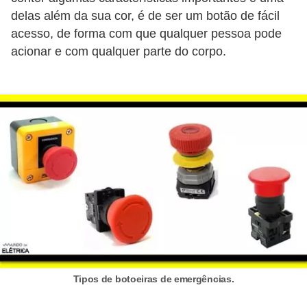
delas além da sua cor, é de ser um botão de fácil
e
acesso, de forma com que qualquer pessoa pode
C
acionar e com qualquer parte do corpo.
u
r
s
o
s
d
e
e
l
é
t
Tipos de botoeiras de emergências.
r