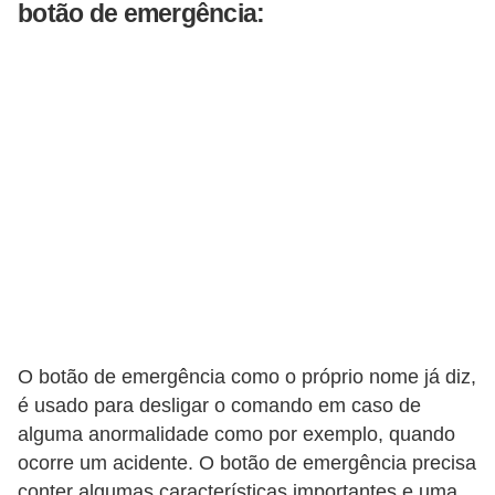
botão de emergência:
o
b
r
e
e
l
e
t
r
i
c
O botão de emergência como o próprio nome já diz,
i
é usado para desligar o comando em caso de
d
alguma anormalidade como por exemplo, quando
a
ocorre um acidente. O botão de emergência precisa
d
conter algumas características importantes e uma