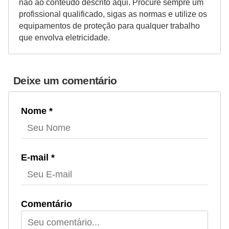
não ao conteúdo descrito aqui. Procure sempre um
i
profissional qualificado, sigas as normas e utilize os
c
equipamentos de proteção para qualquer trabalho
i
que envolva eletricidade.
d
a
Deixe um comentário
d
e
Nome *
E-mail *
Comentário