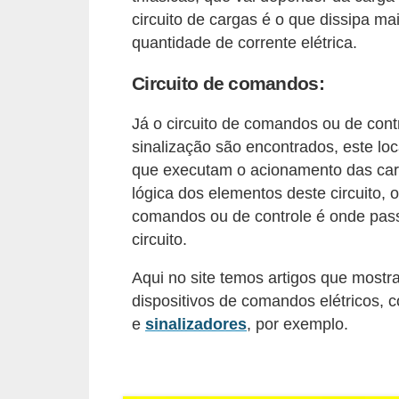
circuito de cargas é o que dissipa ma
o
quantidade de corrente elétrica.
b
r
Circuito de comandos:
e
Já o circuito de comandos ou de cont
e
sinalização são encontrados, este l
l
que executam o acionamento das car
e
lógica dos elementos deste circuito, 
t
comandos ou de controle é onde passa
r
circuito.
i
Aqui no site temos artigos que most
c
dispositivos de comandos elétricos,
i
e
sinalizadores
, por exemplo.
d
a
d