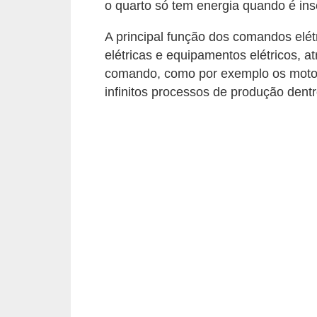
t
o quarto só tem energia quando é ins
o
A principal função dos comandos elét
s
elétricas e equipamentos elétricos, 
d
comando, como por exemplo os motores 
e
infinitos processos de produção dentro
e
l
e
t
r
i
c
i
d
a