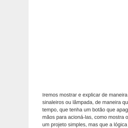
i
c
a
e
m
v
í
d
e
o
F
Iremos mostrar e explicar de maneir
a
sinaleiros ou lâmpada, de maneira 
ç
tempo, que tenha um botão que apag
a
mãos para acioná-las, como mostra o
v
um projeto simples, mas que a lógica 