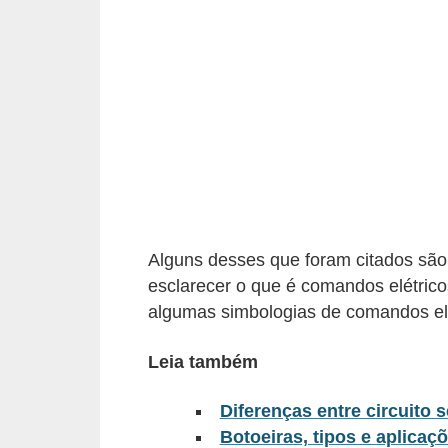
c
o
s
C
o
m
p
o
Alguns desses que foram citados são
n
esclarecer o que é comandos elétrico
e
algumas simbologias de comandos el
n
t
Leia também
e
Diferenças entre circuito s
s
Botoeiras, tipos e aplicaç
e