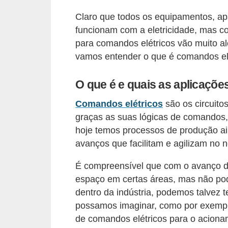
l
Claro que todos os equipamentos, ap
é
funcionam com a eletricidade, mas c
para comandos elétricos vão muito a
t
vamos entender o que é comandos elé
r
i
O que é e quais as aplicaçõe
c
Comandos elétricos
são os circuito
o
graças as suas lógicas de comandos
s
hoje temos processos de produção ain
C
avanços que facilitam e agilizam no n
o
É compreensível que com o avanço d
n
espaço em certas áreas, mas não p
c
dentro da indústria, podemos talvez 
e
possamos imaginar, como por exemplo
i
de comandos elétricos para o aciona