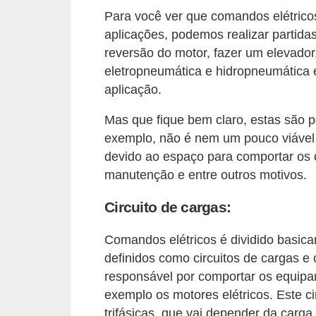
d
Para você ver que comandos elétricos
e
aplicações, podemos realizar partidas
reversão do motor, fazer um elevado
C
eletropneumática e hidropneumática e
u
aplicação.
r
i
Mas que fique bem claro, estas são 
exemplo, não é nem um pouco viável
o
devido ao espaço para comportar os 
s
manutenção e entre outros motivos.
i
d
Circuito de cargas:
a
Comandos elétricos é dividido basica
d
definidos como circuitos de cargas e 
e
responsável por comportar os equip
s
exemplo os motores elétricos. Este ci
s
trifásicas, que vai depender da carga