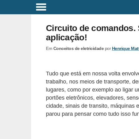
C
o
Circuito de comandos. 
m
aplicação!
a
Em
Conceitos de eletricidade
por
Henrique Mat
n
d
o
Tudo que está em nossa volta envolve 
s
trabalho, nos meios de transporte, de
E
lugares, como por exemplo ao ligar 
l
portões eletrônicos, elevadores, sen
cidade, sinais de transito, máquinas e
é
parou para pensar como tudo isso fu
t
r
i