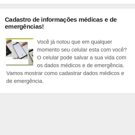
c
o
Cadastro de informações médicas e de
s
emergências!
C
Você já notou que em qualquer
o
momento seu celular esta com você?
m
O celular pode salvar a sua vida com
p
os dados médicos e de emergência.
o
Vamos mostrar como cadastrar dados médicos e
n
de emergência.
e
n
t
e
s
e