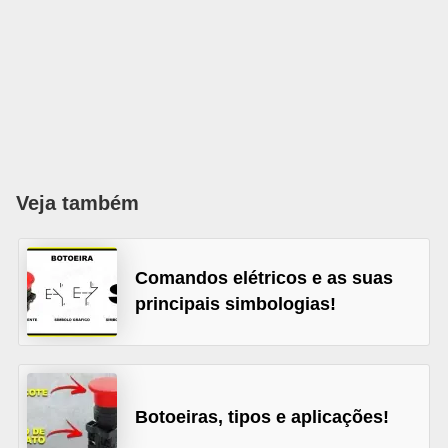
l
é
t
r
i
c
Veja também
o
s
C
Comandos elétricos e as suas
principais simbologias!
o
n
c
e
Botoeiras, tipos e aplicações!
i