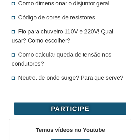
Como dimensionar o disjuntor geral
e
Código de cores de resistores
C
u
Fio para chuveiro 110V e 220V! Qual
r
usar? Como escolher?
s
Como calcular queda de tensão nos
o
condutores?
s
d
Neutro, de onde surge? Para que serve?
e
e
l
PARTICIPE
é
t
Temos vídeos no Youtube
r