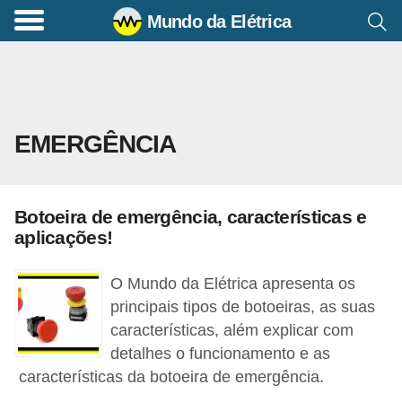
Mundo da Elétrica
C
o
m
a
EMERGÊNCIA
n
d
o
Botoeira de emergência, características e
s
aplicações!
E
l
O Mundo da Elétrica apresenta os
é
principais tipos de botoeiras, as suas
características, além explicar com
t
detalhes o funcionamento e as
r
características da botoeira de emergência.
i