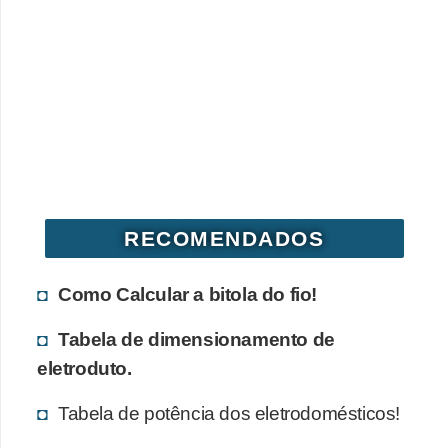
o
b
r
e
e
l
e
t
RECOMENDADOS
r
i
Como Calcular a bitola do fio!
c
Tabela de dimensionamento de
i
eletroduto.
d
a
Tabela de potência dos eletrodomésticos!
d