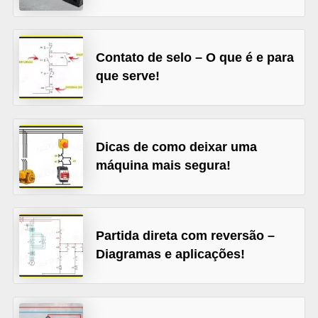
t
o
s
Contato de selo – O que é e para
d
que serve!
e
e
l
Dicas de como deixar uma
e
máquina mais segura!
t
r
i
Partida direta com reversão –
c
Diagramas e aplicações!
i
d
a