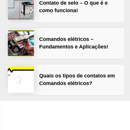
d
Contato de selo – O que é e
como funciona!
e
C
u
Comandos elétricos –
r
Fundamentos e Aplicações!
i
o
s
i
Quais os tipos de contatos em
Comandos elétricos?
d
a
d
e
s
s