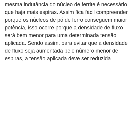
mesma indutância do núcleo de ferrite é necessário
c
que haja mais espiras. Assim fica fácil compreender
i
porque os núcleos de pó de ferro conseguem maior
d
potência, isso ocorre porque a densidade de fluxo
a
será bem menor para uma determinada tensão
d
aplicada. Sendo assim, para evitar que a densidade
e
de fluxo seja aumentada pelo número menor de
espiras, a tensão aplicada deve ser reduzida.
F
e
r
r
a
m
e
n