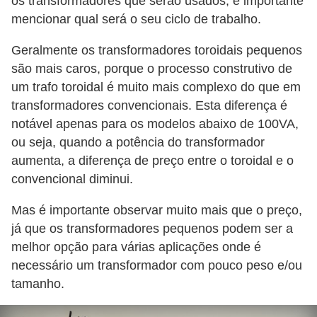
os transformadores que serão usados, é importante
mencionar qual será o seu ciclo de trabalho.
a
l
Geralmente os transformadores toroidais pequenos
a
são mais caros, porque o processo construtivo de
ç
um trafo toroidal é muito mais complexo do que em
ã
transformadores convencionais. Esta diferença é
notável apenas para os modelos abaixo de 100VA,
o
ou seja, quando a potência do transformador
e
aumenta, a diferença de preço entre o toroidal e o
l
convencional diminui.
é
Mas é importante observar muito mais que o preço,
t
já que os transformadores pequenos podem ser a
r
melhor opção para várias aplicações onde é
i
necessário um transformador com pouco peso e/ou
c
tamanho.
a