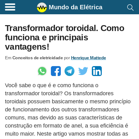
Mundo da Elétrica
C
o
Transformador toroidal. Como
m
funciona e principais
a
vantagens!
n
Em
Conceitos de eletricidade
por
Henrique Mattede
d
o
s
Você sabe o que é e como funciona o
E
transformador toroidal? Os transformadores
l
toroidais possuem basicamente o mesmo princípio
é
de funcionamento dos outros transformadores
t
comuns, mas devido as suas características de
r
construção em formato de anel, a sua eficiência é
muito maior. Neste artigo vamos mostrar todas as
i