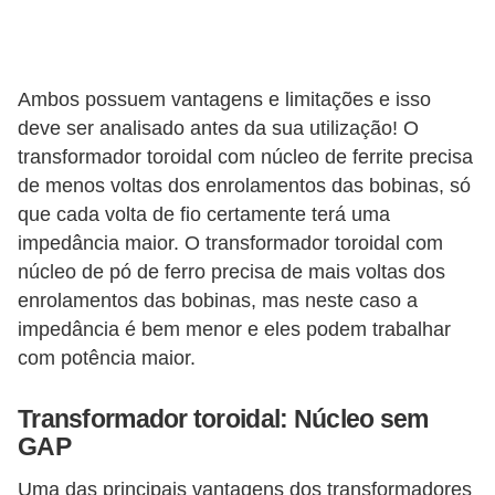
t
a
s
Ambos possuem vantagens e limitações e isso
p
deve ser analisado antes da sua utilização! O
a
transformador toroidal com núcleo de ferrite precisa
r
de menos voltas dos enrolamentos das bobinas, só
a
que cada volta de fio certamente terá uma
e
impedância maior. O transformador toroidal com
l
núcleo de pó de ferro precisa de mais voltas dos
e
enrolamentos das bobinas, mas neste caso a
impedância é bem menor e eles podem trabalhar
t
com potência maior.
r
i
Transformador toroidal: Núcleo sem
c
GAP
i
Uma das principais vantagens dos transformadores