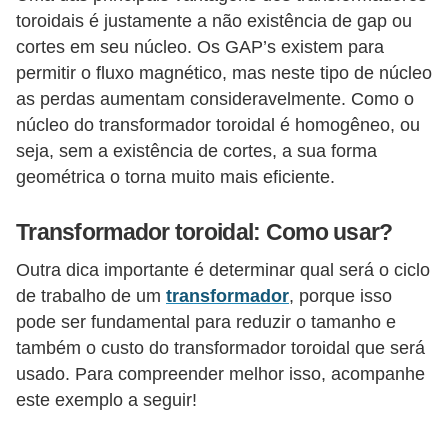
s
toroidais é justamente a não existência de gap ou
t
cortes em seu núcleo. Os GAP’s existem para
a
permitir o fluxo magnético, mas neste tipo de núcleo
as perdas aumentam consideravelmente. Como o
H
núcleo do transformador toroidal é homogêneo, ou
i
seja, sem a existência de cortes, a sua forma
s
geométrica o torna muito mais eficiente.
t
ó
Transformador toroidal: Como usar?
r
Outra dica importante é determinar qual será o ciclo
i
de trabalho de um
transformador
, porque isso
a
pode ser fundamental para reduzir o tamanho e
s
também o custo do transformador toroidal que será
d
usado. Para compreender melhor isso, acompanhe
este exemplo a seguir!
a
e