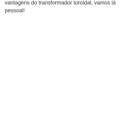
vantagens do transformador toroidal, vamos lá
c
pessoal!
o
s
C
o
m
p
o
n
e
n
t
e
s
e