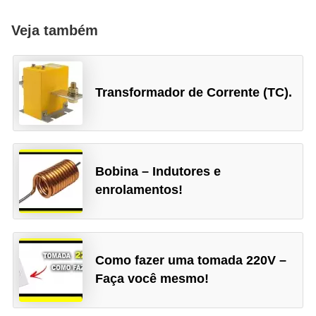
e
g
Veja também
u
r
a
Transformador de Corrente (TC).
n
ç
a
Bobina – Indutores e
e
enrolamentos!
m
e
l
e
Como fazer uma tomada 220V –
Faça você mesmo!
t
r