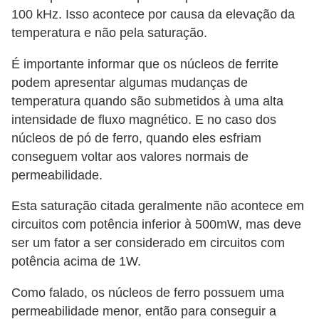
o
100 kHz. Isso acontece por causa da elevação da
temperatura e não pela saturação.
c
ê
É importante informar que os núcleos de ferrite
m
podem apresentar algumas mudanças de
e
temperatura quando são submetidos à uma alta
s
intensidade de fluxo magnético. E no caso dos
núcleos de pó de ferro, quando eles esfriam
m
conseguem voltar aos valores normais de
o
permeabilidade.
–
E
Esta saturação citada geralmente não acontece em
circuitos com potência inferior à 500mW, mas deve
l
ser um fator a ser considerado em circuitos com
e
potência acima de 1W.
t
r
Como falado, os núcleos de ferro possuem uma
permeabilidade menor, então para conseguir a
i