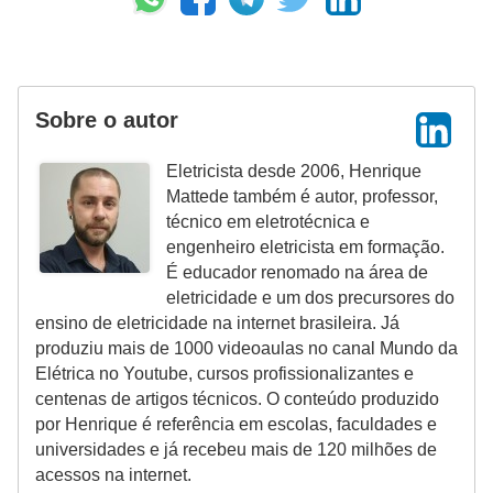
ã
o
P
Sobre o autor
r
o
Eletricista desde 2006, Henrique
j
Mattede também é autor, professor,
técnico em eletrotécnica e
e
engenheiro eletricista em formação.
t
É educador renomado na área de
o
eletricidade e um dos precursores do
s
ensino de eletricidade na internet brasileira. Já
produziu mais de 1000 videoaulas no canal Mundo da
e
Elétrica no Youtube, cursos profissionalizantes e
e
centenas de artigos técnicos. O conteúdo produzido
s
por Henrique é referência em escolas, faculdades e
universidades e já recebeu mais de 120 milhões de
q
acessos na internet.
u