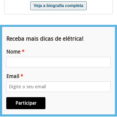
Veja a biografia completa
e
m
a
s
e
Receba mais dicas de elétrica!
l
Nome
é
t
r
Email
i
c
o
s
Participar
S