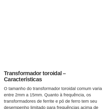
i
c
a
e
m
v
í
d
e
o
Transformador toroidal –
F
Características
a
O tamanho do transformador toroidal comum varia
ç
entre 2mm a 15mm. Quanto à frequência, os
a
transformadores de ferrite e pó de ferro tem seu
v
desempenho limitado para frequências acima de