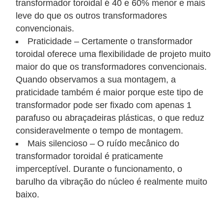
transformador toroidal é 40 e 60% menor e mais
e
leve do que os outros transformadores
convencionais.
C
Praticidade – Certamente o transformador
u
toroidal oferece uma flexibilidade de projeto muito
r
maior do que os transformadores convencionais.
s
Quando observamos a sua montagem, a
o
praticidade também é maior porque este tipo de
s
transformador pode ser fixado com apenas 1
parafuso ou abraçadeiras plásticas, o que reduz
d
consideravelmente o tempo de montagem.
e
Mais silencioso – O ruído mecânico do
e
transformador toroidal é praticamente
l
imperceptível. Durante o funcionamento, o
é
barulho da vibração do núcleo é realmente muito
t
baixo.
r