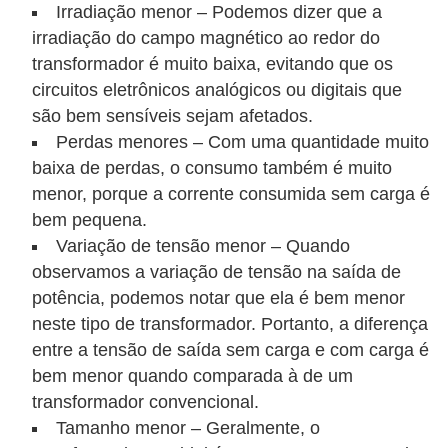
Irradiação menor – Podemos dizer que a
o
irradiação do campo magnético ao redor do
b
transformador é muito baixa, evitando que os
r
circuitos eletrônicos analógicos ou digitais que
e
são bem sensíveis sejam afetados.
e
Perdas menores – Com uma quantidade muito
baixa de perdas, o consumo também é muito
l
menor, porque a corrente consumida sem carga é
e
bem pequena.
t
Variação de tensão menor – Quando
r
observamos a variação de tensão na saída de
i
potência, podemos notar que ela é bem menor
c
neste tipo de transformador. Portanto, a diferença
entre a tensão de saída sem carga e com carga é
i
bem menor quando comparada à de um
d
transformador convencional.
a
Tamanho menor – Geralmente, o
d