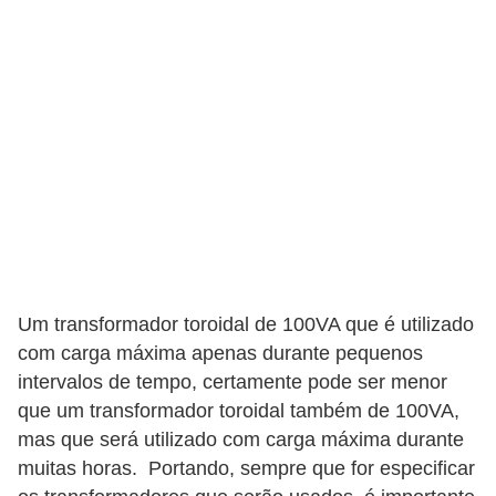
l
e
t
r
i
c
i
d
a
d
Um transformador toroidal de 100VA que é utilizado
e
com carga máxima apenas durante pequenos
intervalos de tempo, certamente pode ser menor
I
que um transformador toroidal também de 100VA,
n
mas que será utilizado com carga máxima durante
s
muitas horas. Portando, sempre que for especificar
t