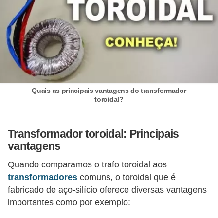
d
e
C
u
r
i
Quais as principais vantagens do transformador
o
toroidal?
s
i
Transformador toroidal: Principais
d
vantagens
a
Quando comparamos o trafo toroidal aos
d
transformadores
comuns, o toroidal que é
e
fabricado de aço-silício oferece diversas vantagens
s
importantes como por exemplo:
s