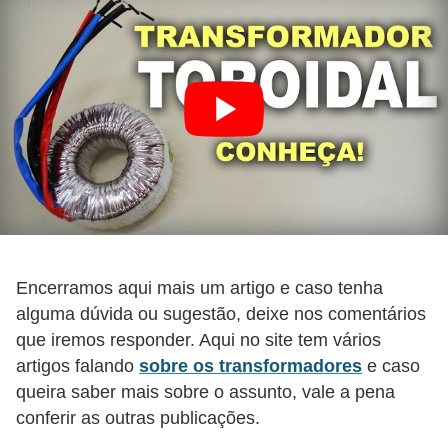
r
e
s
i
d
e
n
c
i
a
Encerramos aqui mais um artigo e caso tenha
l
alguma dúvida ou sugestão, deixe nos comentários
I
que iremos responder. Aqui no site tem vários
artigos falando
sobre os transformadores
e caso
n
queira saber mais sobre o assunto, vale a pena
s
conferir as outras publicações.
t