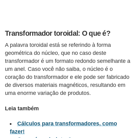
l
é
t
Transformador toroidal: O que é?
r
i
A palavra toroidal está se referindo à forma
geométrica do núcleo, que no caso deste
c
transformador é um formato redondo semelhante a
o
um anel. Caso você não saiba, o núcleo é o
s
coração do transformador e ele pode ser fabricado
C
de diversos materiais magnéticos, resultando em
uma enorme variação de produtos.
o
n
Leia também
c
e
Cálculos para transformadores, como
i
fazer!