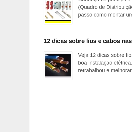
(Quadro de Distribuiçã
l
passo como montar u
é
t
r
12 dicas sobre fios e cabos nas 
i
c
Veja 12 dicas sobre fi
o
boa instalação elétrica
s
retrabalhou e melhorar
C
o
n
c
e
i