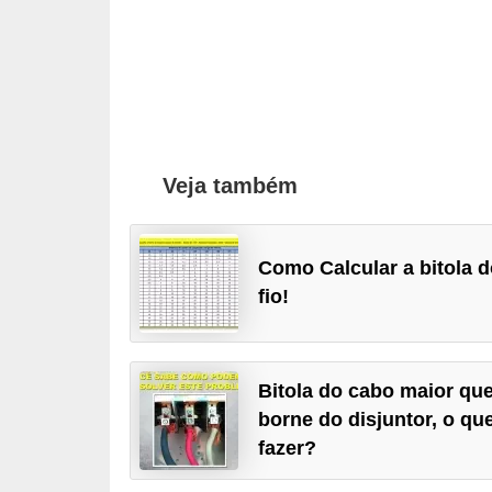
t
o
s
d
e
e
Veja também
l
e
Como Calcular a bitola 
t
fio!
r
i
c
Bitola do cabo maior qu
i
borne do disjuntor, o qu
d
fazer?
a