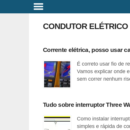
C
o
CONDUTOR ELÉTRICO
m
a
n
Corrente elétrica, posso usar c
d
É correto usar fio de re
o
Vamos explicar onde e
s
sem correr nenhum ris
E
l
é
Tudo sobre interruptor Three W
t
r
Como instalar interru
i
simples e rápida de com