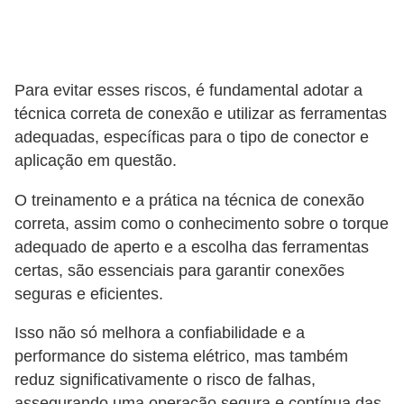
t
a
s
p
Para evitar esses riscos, é fundamental adotar a
a
técnica correta de conexão e utilizar as ferramentas
r
adequadas, específicas para o tipo de conector e
aplicação em questão.
a
e
O treinamento e a prática na técnica de conexão
l
correta, assim como o conhecimento sobre o torque
e
adequado de aperto e a escolha das ferramentas
certas, são essenciais para garantir conexões
t
seguras e eficientes.
r
i
Isso não só melhora a confiabilidade e a
c
performance do sistema elétrico, mas também
reduz significativamente o risco de falhas,
i
assegurando uma operação segura e contínua das