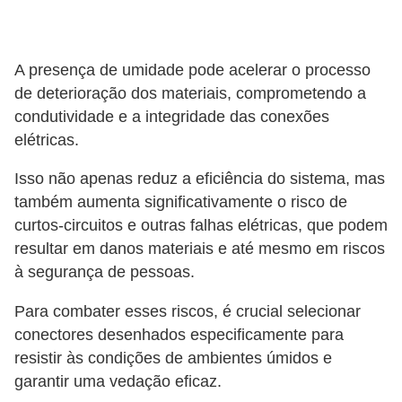
a
l
A presença de umidade pode acelerar o processo
a
de deterioração dos materiais, comprometendo a
ç
condutividade e a integridade das conexões
ã
elétricas.
o
Isso não apenas reduz a eficiência do sistema, mas
e
também aumenta significativamente o risco de
l
curtos-circuitos e outras falhas elétricas, que podem
é
resultar em danos materiais e até mesmo em riscos
t
à segurança de pessoas.
r
Para combater esses riscos, é crucial selecionar
i
conectores desenhados especificamente para
c
resistir às condições de ambientes úmidos e
a
garantir uma vedação eficaz.