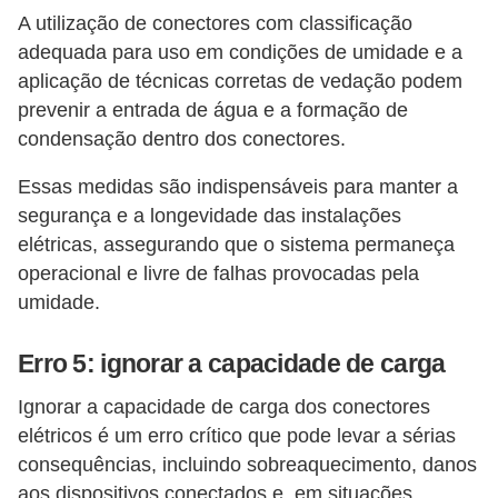
r
A utilização de conectores com classificação
e
adequada para uso em condições de umidade e a
s
aplicação de técnicas corretas de vedação podem
i
prevenir a entrada de água e a formação de
d
condensação dentro dos conectores.
e
Essas medidas são indispensáveis para manter a
n
segurança e a longevidade das instalações
c
elétricas, assegurando que o sistema permaneça
i
operacional e livre de falhas provocadas pela
a
umidade.
l
Erro 5: ignorar a capacidade de carga
I
Ignorar a capacidade de carga dos conectores
n
elétricos é um erro crítico que pode levar a sérias
s
consequências, incluindo sobreaquecimento, danos
t
aos dispositivos conectados e, em situações