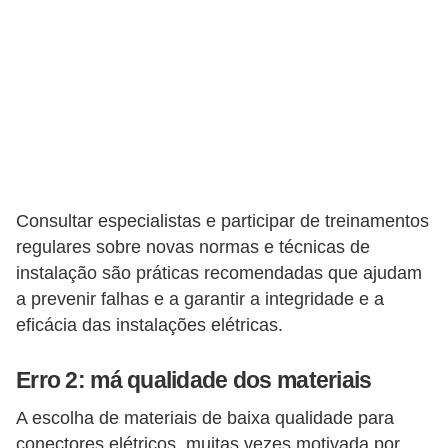
o
b
r
e
e
l
e
Consultar especialistas e participar de treinamentos
t
regulares sobre novas normas e técnicas de
r
instalação são práticas recomendadas que ajudam
i
a prevenir falhas e a garantir a integridade e a
c
eficácia das instalações elétricas.
i
Erro 2: má qualidade dos materiais
d
a
A escolha de materiais de baixa qualidade para
d
conectores elétricos, muitas vezes motivada por