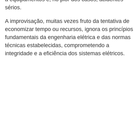
e
sérios.
g
u
A improvisação, muitas vezes fruto da tentativa de
economizar tempo ou recursos, ignora os princípios
r
fundamentais da engenharia elétrica e das normas
a
técnicas estabelecidas, comprometendo a
n
integridade e a eficiência dos sistemas elétricos.
ç
a
e
m
e
l
e
t
r