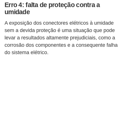
Erro 4: falta de proteção contra a
l
umidade
e
t
A exposição dos conectores elétricos à umidade
r
sem a devida proteção é uma situação que pode
levar a resultados altamente prejudiciais, como a
i
corrosão dos componentes e a consequente falha
c
do sistema elétrico.
i
d
a
d
e
I
n
s
t