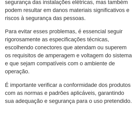
segurança das instalações elétricas, mas também
d
podem resultar em danos materiais significativos e
e
riscos à segurança das pessoas.
C
Para evitar esses problemas, é essencial seguir
u
rigorosamente as especificações técnicas,
r
escolhendo conectores que atendam ou superem
i
os requisitos de amperagem e voltagem do sistema
o
e que sejam compatíveis com o ambiente de
s
operação.
i
É importante verificar a conformidade dos produtos
d
com as normas e padrões aplicáveis, garantindo
a
sua adequação e segurança para o uso pretendido.
d
e
s
s