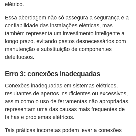
elétrico.
o
c
Essa abordagem não só assegura a segurança e a
ê
confiabilidade das instalações elétricas, mas
m
também representa um investimento inteligente a
longo prazo, evitando gastos desnecessários com
e
manutenção e substituição de componentes
s
defeituosos.
m
o
Erro 3: conexões inadequadas
–
Conexões inadequadas em sistemas elétricos,
E
resultantes de apertos insuficientes ou excessivos,
l
assim como o uso de ferramentas não apropriadas,
e
representam uma das causas mais frequentes de
t
falhas e problemas elétricos.
r
Tais práticas incorretas podem levar a conexões
i