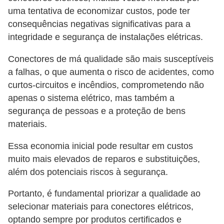
uma tentativa de economizar custos, pode ter
e
consequências negativas significativas para a
C
integridade e segurança de instalações elétricas.
u
Conectores de má qualidade são mais susceptíveis
r
a falhas, o que aumenta o risco de acidentes, como
s
curtos-circuitos e incêndios, comprometendo não
o
apenas o sistema elétrico, mas também a
s
segurança de pessoas e a proteção de bens
d
materiais.
e
Essa economia inicial pode resultar em custos
e
muito mais elevados de reparos e substituições,
l
além dos potenciais riscos à segurança.
é
Portanto, é fundamental priorizar a qualidade ao
t
selecionar materiais para conectores elétricos,
r
optando sempre por produtos certificados e