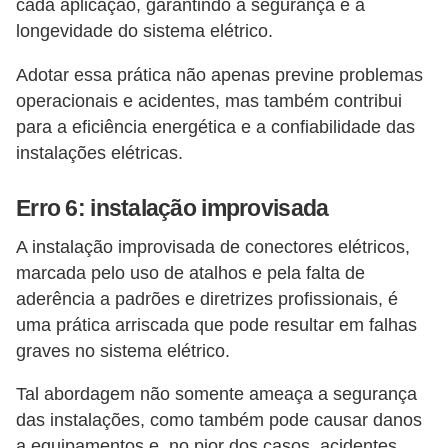
cada aplicação, garantindo a segurança e a
e
longevidade do sistema elétrico.
m
Adotar essa prática não apenas previne problemas
a
operacionais e acidentes, mas também contribui
s
para a eficiência energética e a confiabilidade das
e
instalações elétricas.
l
Erro 6: instalação improvisada
é
t
A instalação improvisada de conectores elétricos,
r
marcada pelo uso de atalhos e pela falta de
i
aderência a padrões e diretrizes profissionais, é
uma prática arriscada que pode resultar em falhas
c
graves no sistema elétrico.
o
s
Tal abordagem não somente ameaça a segurança
das instalações, como também pode causar danos
S
a equipamentos e, no pior dos casos, acidentes