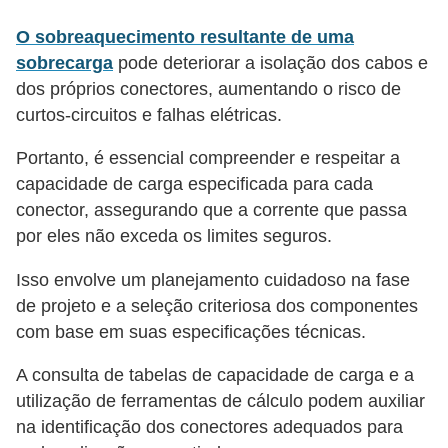
ã
O sobreaquecimento resultante de uma
o
sobrecarga
pode deteriorar a isolação dos cabos e
P
dos próprios conectores, aumentando o risco de
r
curtos-circuitos e falhas elétricas.
o
Portanto, é essencial compreender e respeitar a
j
capacidade de carga especificada para cada
e
conector, assegurando que a corrente que passa
t
por eles não exceda os limites seguros.
o
Isso envolve um planejamento cuidadoso na fase
s
de projeto e a seleção criteriosa dos componentes
e
com base em suas especificações técnicas.
e
A consulta de tabelas de capacidade de carga e a
s
utilização de ferramentas de cálculo podem auxiliar
q
na identificação dos conectores adequados para
u