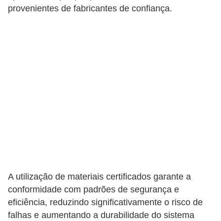
i
provenientes de fabricantes de confiança.
c
a
e
m
v
í
d
e
o
F
a
A utilização de materiais certificados garante a
ç
conformidade com padrões de segurança e
a
eficiência, reduzindo significativamente o risco de
v
falhas e aumentando a durabilidade do sistema