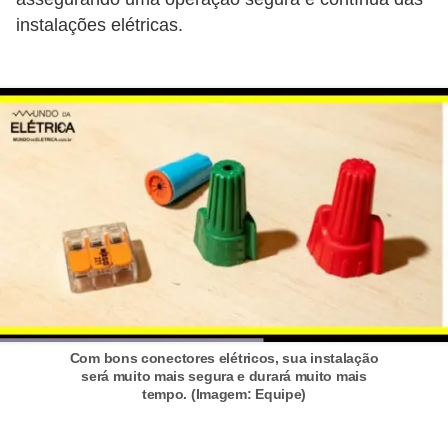
s
instalações elétricas.
t
a
H
i
s
t
ó
r
i
a
s
Com bons conectores elétricos, sua instalação
d
será muito mais segura e durará muito mais
tempo. (Imagem: Equipe)
a
e