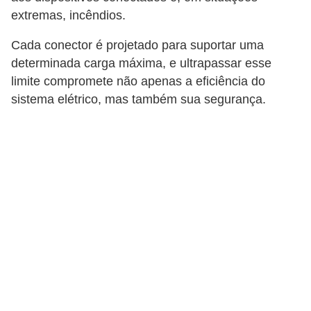
r
extremas, incêndios.
u
Cada conector é projetado para suportar uma
m
determinada carga máxima, e ultrapassar esse
e
limite compromete não apenas a eficiência do
n
sistema elétrico, mas também sua segurança.
t
o
s
d
e
m
e
d
i
ç