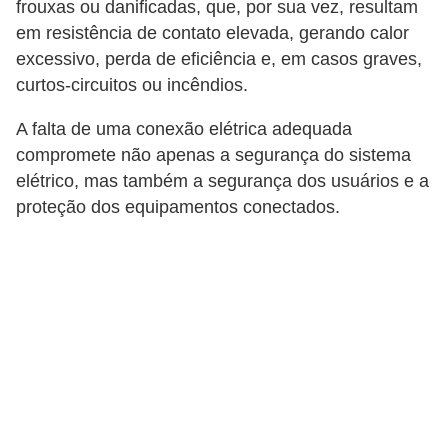
frouxas ou danificadas, que, por sua vez, resultam
c
em resistência de contato elevada, gerando calor
i
excessivo, perda de eficiência e, em casos graves,
d
curtos-circuitos ou incêndios.
a
A falta de uma conexão elétrica adequada
d
compromete não apenas a segurança do sistema
e
elétrico, mas também a segurança dos usuários e a
proteção dos equipamentos conectados.
F
e
r
r
a
m
e
n