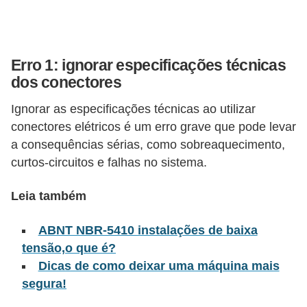
l
é
t
Erro 1: ignorar especificações técnicas
r
dos conectores
i
Ignorar as especificações técnicas ao utilizar
c
conectores elétricos é um erro grave que pode levar
o
a consequências sérias, como sobreaquecimento,
s
curtos-circuitos e falhas no sistema.
C
Leia também
o
n
ABNT NBR-5410 instalações de baixa
tensão,o que é?
c
Dicas de como deixar uma máquina mais
e
segura!
i