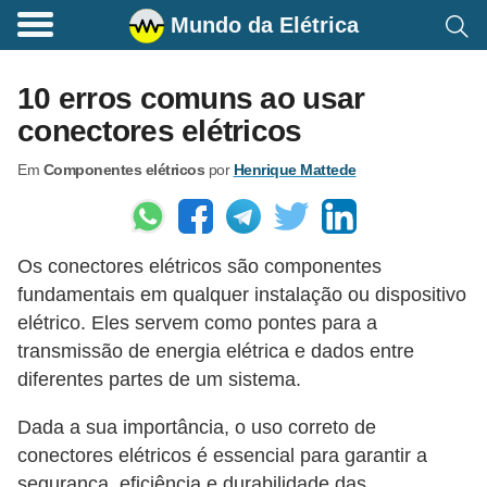
Mundo da Elétrica
C
o
10 erros comuns ao usar
m
conectores elétricos
a
Em
Componentes elétricos
por
Henrique Mattede
n
d
o
Os conectores elétricos são componentes
s
fundamentais em qualquer instalação ou dispositivo
E
elétrico. Eles servem como pontes para a
l
transmissão de energia elétrica e dados entre
é
diferentes partes de um sistema.
t
Dada a sua importância, o uso correto de
r
conectores elétricos é essencial para garantir a
i
segurança, eficiência e durabilidade das