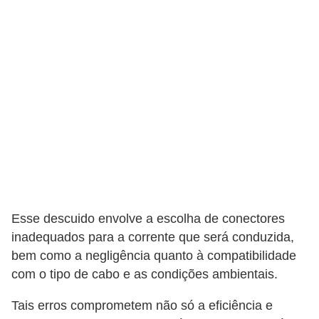
t
o
s
d
e
e
l
e
t
r
Esse descuido envolve a escolha de conectores
i
inadequados para a corrente que será conduzida,
c
bem como a negligência quanto à compatibilidade
i
com o tipo de cabo e as condições ambientais.
d
a
Tais erros comprometem não só a eficiência e