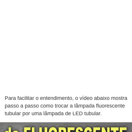
a
l
a
ç
ã
o
e
l
é
t
r
Para facilitar o entendimento, o vídeo abaixo mostra
i
passo a passo como trocar a lâmpada fluorescente
tubular por uma lâmpada de LED tubular.
c
a