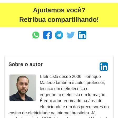
r
Ajudamos você?
u
Retribua compartilhando!
m
e
n
t
o
s
Sobre o autor
d
e
Eletricista desde 2006, Henrique
m
Mattede também é autor, professor,
técnico em eletrotécnica e
e
engenheiro eletricista em formação.
d
É educador renomado na área de
i
eletricidade e um dos precursores do
ensino de eletricidade na internet brasileira. Já
ç