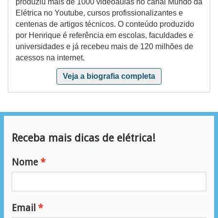
produziu mais de 1000 videoaulas no canal Mundo da
ã
Elétrica no Youtube, cursos profissionalizantes e
o
centenas de artigos técnicos. O conteúdo produzido
por Henrique é referência em escolas, faculdades e
P
universidades e já recebeu mais de 120 milhões de
r
acessos na internet.
o
Veja a biografia completa
j
e
t
o
Receba mais dicas de elétrica!
s
e
Nome
e
s
q
Email
u