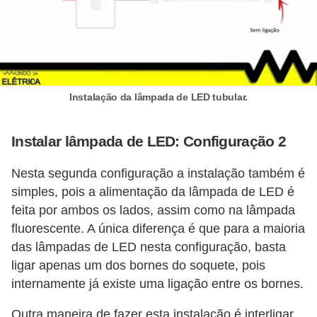
s
t
a
H
i
Instalação da lâmpada de LED tubular.
s
t
Instalar lâmpada de LED: Configuração 2
ó
Nesta segunda configuração a instalação também é
r
simples, pois a alimentação da lâmpada de LED é
i
feita por ambos os lados, assim como na lâmpada
a
fluorescente. A única diferença é que para a maioria
s
das lâmpadas de LED nesta configuração, basta
d
ligar apenas um dos bornes do soquete, pois
internamente já existe uma ligação entre os bornes.
a
e
Outra maneira de fazer esta instalação é interligar