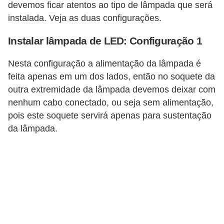
devemos ficar atentos ao tipo de lâmpada que será
c
instalada. Veja as duas configurações.
i
d
Instalar lâmpada de LED: Configuração 1
a
Nesta configuração a alimentação da lâmpada é
d
feita apenas em um dos lados, então no soquete da
e
outra extremidade da lâmpada devemos deixar com
nenhum cabo conectado, ou seja sem alimentação,
F
pois este soquete servirá apenas para sustentação
e
da lâmpada.
r
r
a
m
e
n