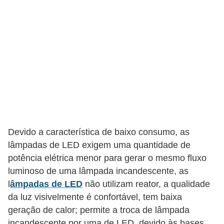
t
o
s
d
e
e
l
e
t
Devido a característica de baixo consumo, as
r
lâmpadas de LED exigem uma quantidade de
i
potência elétrica menor para gerar o mesmo fluxo
c
luminoso de uma lâmpada incandescente, as
i
l
âmpadas de LED
não utilizam reator, a qualidade
da luz visivelmente é confortável, tem baixa
d
geração de calor; permite a troca de lâmpada
a
incandescente por uma de LED, devido às bases