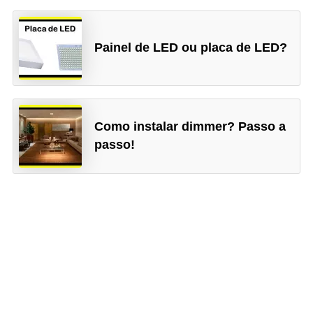
e
g
u
Painel de LED ou placa de LED?
r
a
n
Como instalar dimmer? Passo a
ç
passo!
a
e
m
e
l
e
t
r