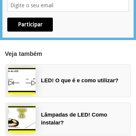
e
m
Participar
a
s
e
l
Veja também
é
t
LED! O que é e como utilizar?
r
i
c
o
Lâmpadas de LED! Como
s
instalar?
S