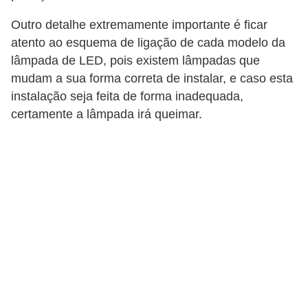
i
c
Outro detalhe extremamente importante é ficar
atento ao esquema de ligação de cada modelo da
a
lâmpada de LED, pois existem lâmpadas que
e
mudam a sua forma correta de instalar, e caso esta
m
instalação seja feita de forma inadequada,
v
certamente a lâmpada irá queimar.
í
d
e
o
F
a
ç
a
v