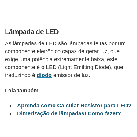
l
é
t
Lâmpada de LED
r
As lâmpadas de LED são lâmpadas feitas por um
i
componente eletrônico capaz de gerar luz, que
c
exige uma potência extremamente baixa, este
o
componente é o LED (Light Emitting Diode), que
s
traduzindo é
diodo
emissor de luz.
C
Leia também
o
n
Aprenda como Calcular Resistor para LED?
c
Dimerização de lâmpadas! Como fazer?
e
i