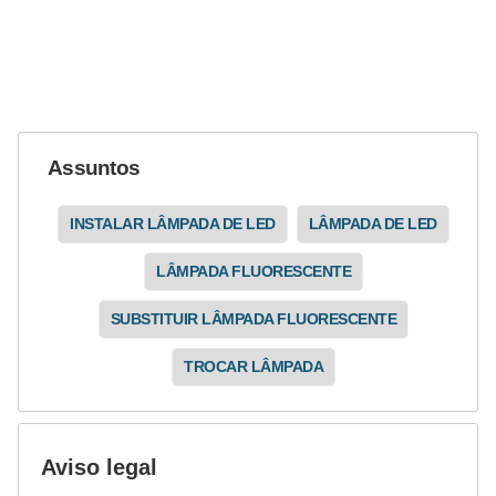
i
c
i
d
a
Assuntos
d
e
INSTALAR LÂMPADA DE LED
LÂMPADA DE LED
LÂMPADA FLUORESCENTE
SUBSTITUIR LÂMPADA FLUORESCENTE
TROCAR LÂMPADA
Aviso legal