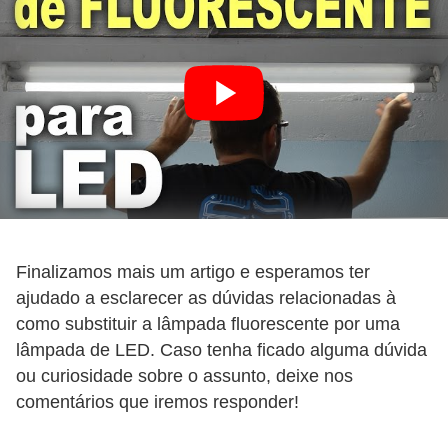
r
e
s
i
d
e
n
c
i
a
Finalizamos mais um artigo e esperamos ter
ajudado a esclarecer as dúvidas relacionadas à
l
como substituir a lâmpada fluorescente por uma
I
lâmpada de LED. Caso tenha ficado alguma dúvida
n
ou curiosidade sobre o assunto, deixe nos
s
comentários que iremos responder!
t