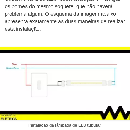
l
os bornes do mesmo soquete, que não haverá
e
problema algum. O esquema da imagem abaixo
apresenta exatamente as duas maneiras de realizar
t
esta instalação.
r
i
c
i
d
a
d
e
I
n
s
Instalação da lâmpada de LED tubular.
t