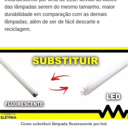
d
das lâmpadas serem do mesmo tamanho, maior
e
durabilidade em comparação com as demais
lâmpadas, além de ser de fácil descarte e
C
reciclagem.
u
r
i
o
s
i
d
a
d
e
s
Como substituir lâmpada fluorescente por led.
s