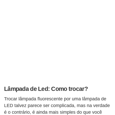
o
b
r
e
e
l
e
t
r
i
c
Lâmpada de Led: Como trocar?
i
d
Trocar lâmpada fluorescente por uma lâmpada de
LED talvez parece ser complicada, mas na verdade
a
é o contrário, é ainda mais simples do que você
d