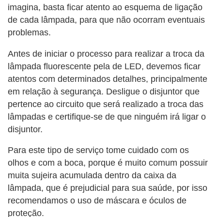
imagina, basta ficar atento ao esquema de ligação
e
de cada lâmpada, para que não ocorram eventuais
C
problemas.
u
Antes de iniciar o processo para realizar a troca da
r
lâmpada fluorescente pela de LED, devemos ficar
s
atentos com determinados detalhes, principalmente
o
em relação à segurança. Desligue o disjuntor que
s
pertence ao circuito que será realizado a troca das
lâmpadas e certifique-se de que ninguém irá ligar o
d
disjuntor.
e
e
Para este tipo de serviço tome cuidado com os
l
olhos e com a boca, porque é muito comum possuir
muita sujeira acumulada dentro da caixa da
é
lâmpada, que é prejudicial para sua saúde, por isso
t
recomendamos o uso de máscara e óculos de
r
proteção.