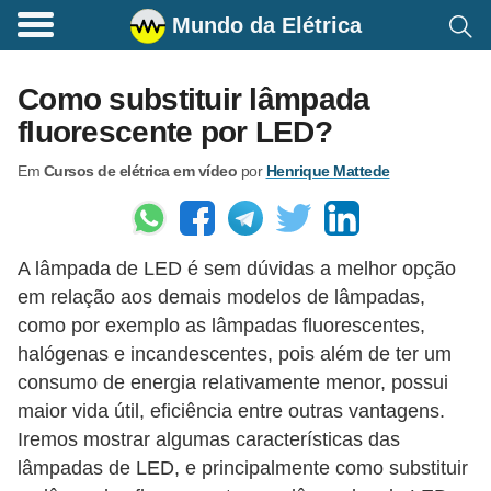
Mundo da Elétrica
C
o
Como substituir lâmpada
m
fluorescente por LED?
a
Em
Cursos de elétrica em vídeo
por
Henrique Mattede
n
d
o
A lâmpada de LED é sem dúvidas a melhor opção
s
em relação aos demais modelos de lâmpadas,
E
como por exemplo as lâmpadas fluorescentes,
l
halógenas e incandescentes, pois além de ter um
é
consumo de energia relativamente menor, possui
t
maior vida útil, eficiência entre outras vantagens.
Iremos mostrar algumas características das
r
lâmpadas de LED, e principalmente como substituir
i