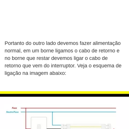
t
a
s
p
a
Portanto do outro lado devemos fazer alimentação
r
normal, em um borne ligamos o cabo de retorno e
a
no borne que restar devemos ligar o cabo de
e
retorno que vem do interruptor. Veja o esquema de
l
ligação na imagem abaixo:
e
t
r
i
c
i