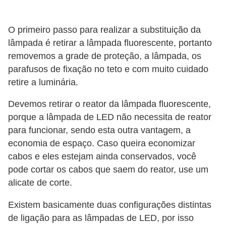
o
c
O primeiro passo para realizar a substituição da
ê
lâmpada é retirar a lâmpada fluorescente, portanto
m
removemos a grade de proteção, a lâmpada, os
parafusos de fixação no teto e com muito cuidado
e
retire a luminária.
s
m
Devemos retirar o reator da lâmpada fluorescente,
o
porque a lâmpada de LED não necessita de reator
–
para funcionar, sendo esta outra vantagem, a
economia de espaço. Caso queira economizar
E
cabos e eles estejam ainda conservados, você
l
pode cortar os cabos que saem do reator, use um
e
alicate de corte.
t
Existem basicamente duas configurações distintas
r
de ligação para as lâmpadas de LED, por isso
i