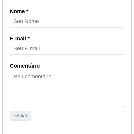
i
Nome *
c
i
d
E-mail *
a
d
e
Comentário