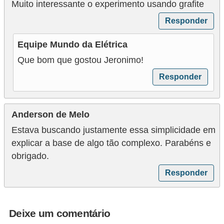
e
Muito interessante o experimento usando grafite
g
Responder
u
Equipe Mundo da Elétrica
r
Que bom que gostou Jeronimo!
a
Responder
n
ç
a
Anderson de Melo
e
Estava buscando justamente essa simplicidade em
m
explicar a base de algo tão complexo. Parabéns e
e
obrigado.
l
Responder
e
t
Deixe um comentário
r