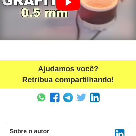
t
a
s
p
a
r
a
e
Ajudamos você?
l
Retribua compartilhando!
e
t
r
i
c
i
Sobre o autor