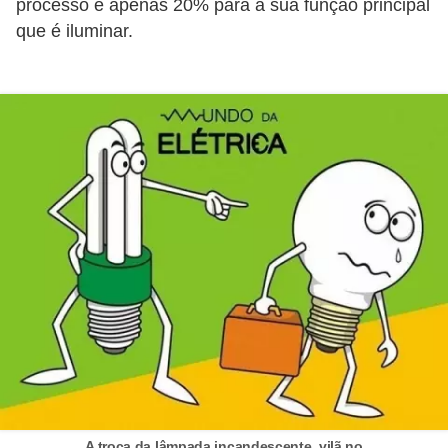
processo e apenas 20% para a sua função principal
i
que é iluminar.
c
a
e
m
v
í
d
e
o
F
a
ç
a
v
A troca da lâmpada incandescente, vilã no