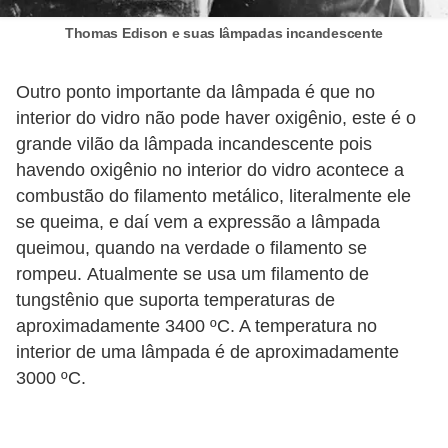
o
Thomas Edison e suas lâmpadas incandescente
b
r
Outro ponto importante da lâmpada é que no
e
interior do vidro não pode haver oxigênio, este é o
e
grande vilão da lâmpada incandescente pois
havendo oxigênio no interior do vidro acontece a
l
combustão do filamento metálico, literalmente ele
e
se queima, e daí vem a expressão a lâmpada
t
queimou, quando na verdade o filamento se
r
rompeu. Atualmente se usa um filamento de
i
tungstênio que suporta temperaturas de
c
aproximadamente 3400 ºC. A temperatura no
i
interior de uma lâmpada é de aproximadamente
3000 ºC.
d
a
d