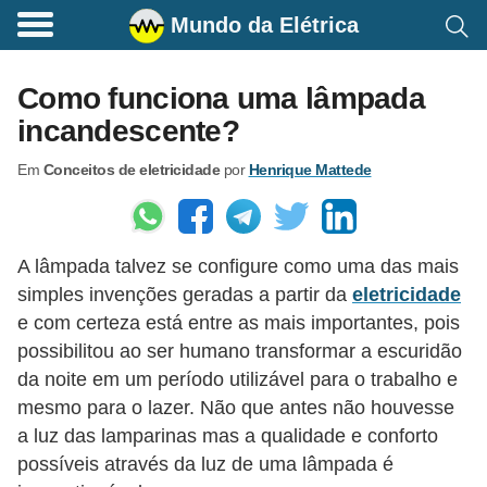
Mundo da Elétrica
C
o
Como funciona uma lâmpada
m
incandescente?
a
Em
Conceitos de eletricidade
por
Henrique Mattede
n
d
o
A lâmpada talvez se configure como uma das mais
s
simples invenções geradas a partir da
eletricidade
E
e com certeza está entre as mais importantes, pois
l
possibilitou ao ser humano transformar a escuridão
é
da noite em um período utilizável para o trabalho e
t
mesmo para o lazer. Não que antes não houvesse
a luz das lamparinas mas a qualidade e conforto
r
possíveis através da luz de uma lâmpada é
i