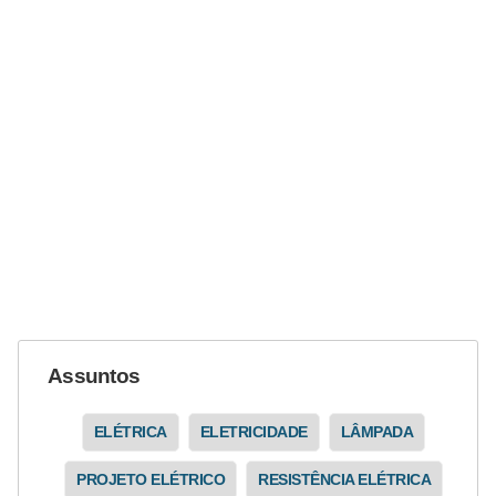
r
e
s
i
d
e
n
c
i
a
l
Assuntos
I
n
ELÉTRICA
ELETRICIDADE
LÂMPADA
s
t
PROJETO ELÉTRICO
RESISTÊNCIA ELÉTRICA