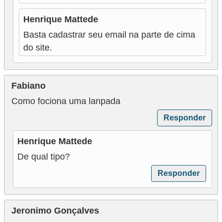
e
Henrique Mattede
m
Basta cadastrar seu email na parte de cima
a
do site.
s
e
Fabiano
l
Como fociona uma lanpada
é
t
Responder
r
Henrique Mattede
i
De qual tipo?
c
Responder
o
s
Jeronimo Gonçalves
S