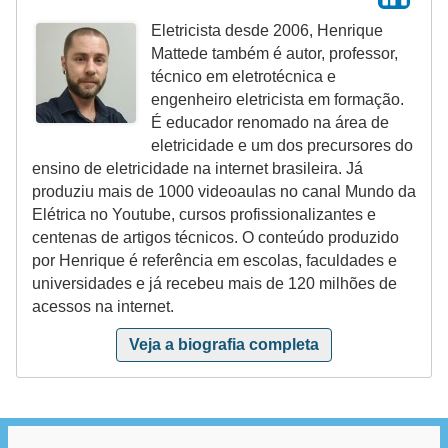
s
Eletricista desde 2006, Henrique
t
Mattede também é autor, professor,
a
técnico em eletrotécnica e
engenheiro eletricista em formação.
H
É educador renomado na área de
i
eletricidade e um dos precursores do
s
ensino de eletricidade na internet brasileira. Já
produziu mais de 1000 videoaulas no canal Mundo da
t
Elétrica no Youtube, cursos profissionalizantes e
ó
centenas de artigos técnicos. O conteúdo produzido
r
por Henrique é referência em escolas, faculdades e
i
universidades e já recebeu mais de 120 milhões de
acessos na internet.
a
s
Veja a biografia completa
d
a
e