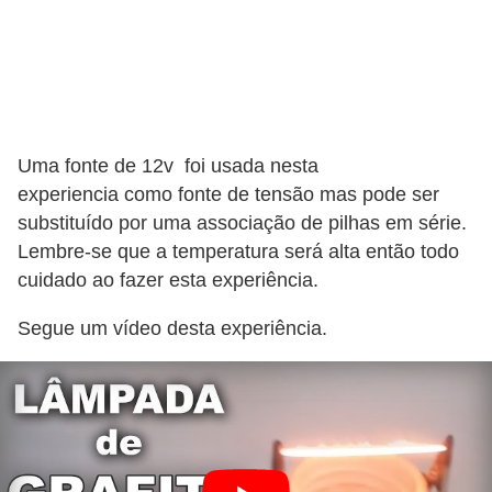
c
i
d
a
d
Uma fonte de 12v foi usada nesta
e
experiencia como fonte de tensão mas pode ser
substituído por uma associação de pilhas em série.
F
Lembre-se que a temperatura será alta então todo
e
cuidado ao fazer esta experiência.
r
Segue um vídeo desta experiência.
r
a
m
e
n