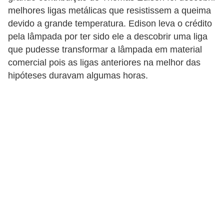
t
melhores ligas metálicas que resistissem a queima
o
devido a grande temperatura. Edison leva o crédito
s
pela lâmpada por ter sido ele a descobrir uma liga
d
que pudesse transformar a lâmpada em material
comercial pois as ligas anteriores na melhor das
e
hipóteses duravam algumas horas.
e
l
e
t
r
i
c
i
d
a