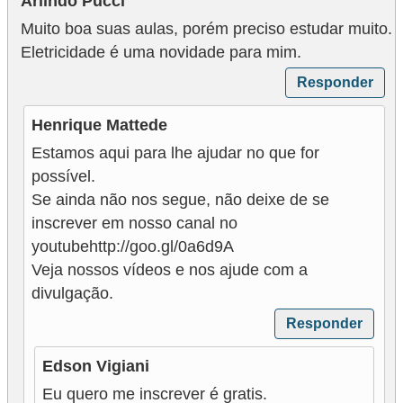
Arlindo Pucci
ã
Muito boa suas aulas, porém preciso estudar muito.
o
Eletricidade é uma novidade para mim.
P
Responder
r
Henrique Mattede
o
Estamos aqui para lhe ajudar no que for
j
possível.
e
Se ainda não nos segue, não deixe de se
t
inscrever em nosso canal no
o
youtubehttp://goo.gl/0a6d9A
s
Veja nossos vídeos e nos ajude com a
e
divulgação.
e
Responder
s
Edson Vigiani
q
Eu quero me inscrever é gratis.
u