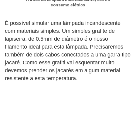
o
consumo elétrico
c
É possível simular uma lâmpada incandescente
ê
com materiais simples. Um simples grafite de
m
lapiseira, de 0,5mm de diâmetro é o nosso
e
filamento ideal para esta lâmpada. Precisaremos
s
também de dois cabos conectados a uma garra tipo
m
jacaré. Como esse grafiti vai esquentar muito
o
devemos prender os jacarés em algum material
–
resistente a esta temperatura.
E
l
e
t
r
i