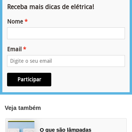
l
Receba mais dicas de elétrica!
e
Nome
t
r
i
c
Email
i
d
a
Participar
d
e
I
Veja também
n
s
O que são lâmpadas
t