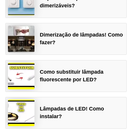
dimerizáveis?
a
l
a
ç
Dimerização de lâmpadas! Como
fazer?
ã
o
e
l
Como substituir lâmpada
é
fluorescente por LED?
t
r
i
Lâmpadas de LED! Como
c
instalar?
a