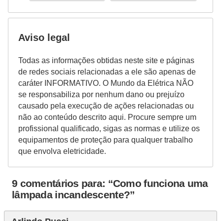
r
u
m
Aviso legal
e
Todas as informações obtidas neste site e páginas
n
de redes sociais relacionadas a ele são apenas de
t
caráter INFORMATIVO. O Mundo da Elétrica NÃO
o
se responsabiliza por nenhum dano ou prejuízo
causado pela execução de ações relacionadas ou
s
não ao conteúdo descrito aqui. Procure sempre um
d
profissional qualificado, sigas as normas e utilize os
e
equipamentos de proteção para qualquer trabalho
que envolva eletricidade.
m
e
9 comentários para: “Como funciona uma
d
lâmpada incandescente?”
i
ç