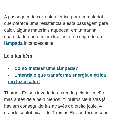
l
é
A passagem de corrente elétrica por um material
t
que oferece uma resistência a esta passagem gera
r
calor, alguns materiais aquecem em tamanha
quantidade que emitem luz, este é o segredo da
i
lâmpada
incandescente.
c
o
Leia também
s
Como instalar uma lâmpada?
C
Entenda o que transforma energia elétrica
o
em luz e calor!
n
Thomas Edison leva todo o crédito pela invenção,
c
mas antes dele pelo menos 21 outros cientistas já
e
haviam conseguido luz através do efeito joule. A
i
grande contribuição de Thomas Edison foi descobrir