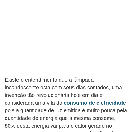
e
C
u
r
s
o
s
d
Existe o entendimento que a lâmpada
e
incandescente está com seus dias contados, uma
e
invenção tão revolucionária hoje em dia é
l
considerada uma vilã do
consumo de eletricidade
é
pois a quantidade de luz emitida é muito pouca pela
t
quantidade de energia que a mesma consome,
r
80% desta energia vai para o calor gerado no