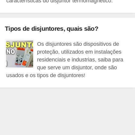
características do disjuntor termomagnético.
c
o
s
Tipos de disjuntores, quais são?
C
o
Os disjuntores são dispositivos de
proteção, utilizados em instalações
m
residenciais e industrias, saiba para
p
que serve um disjuntor, onde são
o
usados e os tipos de disjuntores!
n
e
n
t
e
s
e