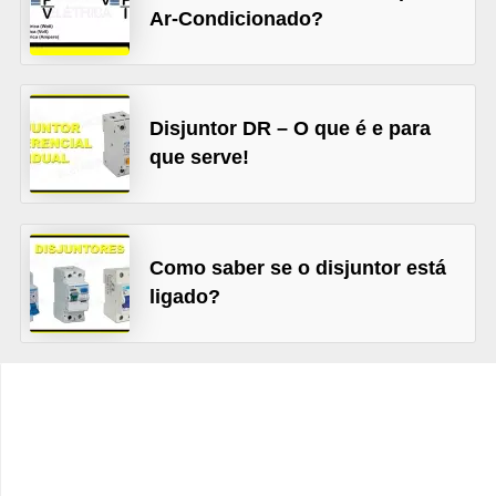
d
Ar-Condicionado?
e
C
u
Disjuntor DR – O que é e para
r
que serve!
i
o
s
Como saber se o disjuntor está
i
ligado?
d
a
d
e
s
s