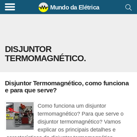
Mundo da Elétrica
C
o
m
a
DISJUNTOR
n
TERMOMAGNÉTICO.
d
o
s
Disjuntor Termomagnético, como funciona
E
e para que serve?
l
é
Como funciona um disjuntor
t
termomagnético? Para que serve o
disjuntor termomagnético? Vamos
r
explicar os principais detalhes e
i