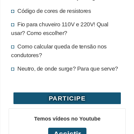
e
Código de cores de resistores
C
Fio para chuveiro 110V e 220V! Qual
u
usar? Como escolher?
r
s
Como calcular queda de tensão nos
condutores?
o
s
Neutro, de onde surge? Para que serve?
d
e
e
PARTICIPE
l
é
t
Temos vídeos no Youtube
r