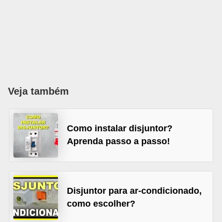
l
é
t
r
i
c
Veja também
o
s
Como instalar disjuntor?
C
Aprenda passo a passo!
o
n
c
Disjuntor para ar-condicionado,
e
como escolher?
i