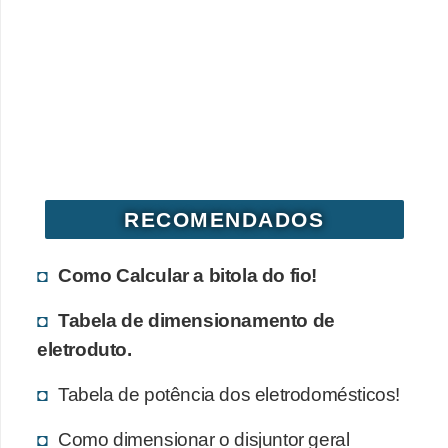
o
b
r
e
e
l
e
RECOMENDADOS
t
r
Como Calcular a bitola do fio!
i
Tabela de dimensionamento de
c
eletroduto.
i
d
Tabela de potência dos eletrodomésticos!
a
Como dimensionar o disjuntor geral
d