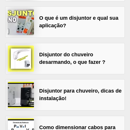
t
o
O que é um disjuntor e qual sua
s
aplicação?
d
e
e
l
Disjuntor do chuveiro
desarmando, o que fazer ?
e
t
r
i
Disjuntor para chuveiro, dicas de
c
instalação!
i
d
a
Como dimensionar cabos para