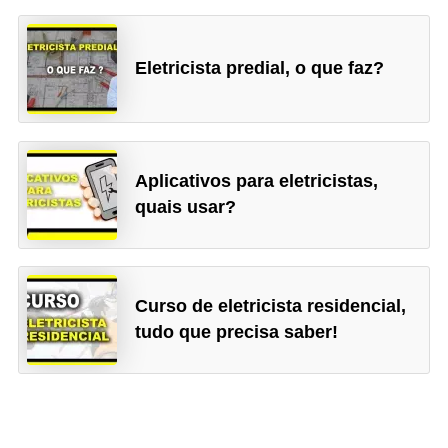
ã
o
Eletricista predial, o que faz?
P
r
o
j
Aplicativos para eletricistas,
e
quais usar?
t
o
s
Curso de eletricista residencial,
e
tudo que precisa saber!
e
s
q
u