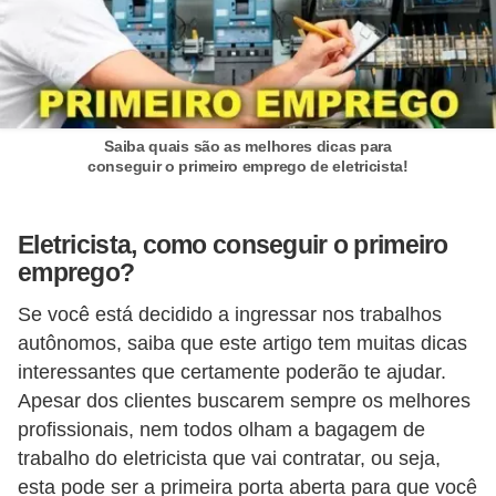
d
e
C
u
Saiba quais são as melhores dicas para
r
conseguir o primeiro emprego de eletricista!
i
o
Eletricista, como conseguir o primeiro
s
emprego?
i
Se você está decidido a ingressar nos trabalhos
d
autônomos, saiba que este artigo tem muitas dicas
a
interessantes que certamente poderão te ajudar.
d
Apesar dos clientes buscarem sempre os melhores
e
profissionais, nem todos olham a bagagem de
s
trabalho do eletricista que vai contratar, ou seja,
s
esta pode ser a primeira porta aberta para que você