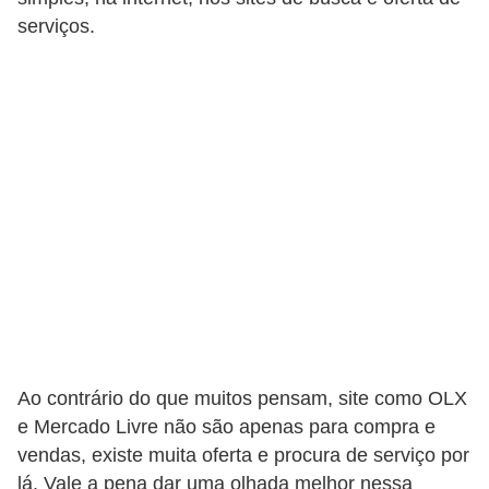
t
serviços.
a
s
p
a
r
a
e
l
e
t
r
i
Ao contrário do que muitos pensam, site como OLX
e Mercado Livre não são apenas para compra e
c
vendas, existe muita oferta e procura de serviço por
i
lá. Vale a pena dar uma olhada melhor nessa