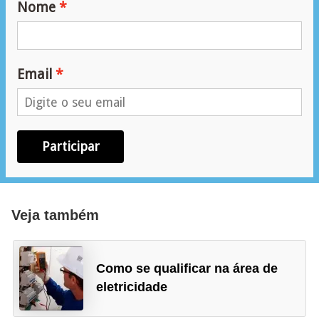
Nome
r
u
m
e
Email
n
t
o
Participar
s
d
e
Veja também
m
e
d
Como se qualificar na área de
i
eletricidade
ç