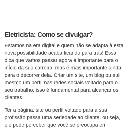
o
c
ê
m
Eletricista: Como se divulgar?
e
Estamos na era digital e quem não se adapta à esta
s
nova possibilidade acaba ficando para trás! Essa
m
dica que vamos passar agora é importante para o
o
início da sua carreira, mas é mais importante ainda
–
para o decorrer dela. Criar um site, um blog ou até
E
mesmo um perfil nas redes sociais voltado para o
seu trabalho, isso é fundamental para alcançar os
l
clientes.
e
t
Ter a página, site ou perfil voltado para a sua
r
profissão passa uma seriedade ao cliente, ou seja,
ele pode perceber que você se preocupa em
i