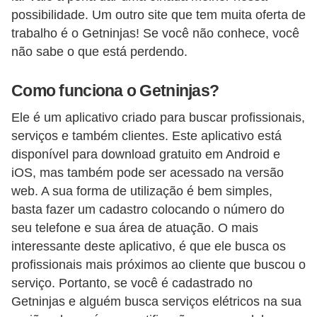
s
possibilidade. Um outro site que tem muita oferta de
t
trabalho é o Getninjas! Se você não conhece, você
a
não sabe o que está perdendo.
H
Como funciona o Getninjas?
i
s
Ele é um aplicativo criado para buscar profissionais,
serviços e também clientes. Este aplicativo está
t
disponível para download gratuito em Android e
ó
iOS, mas também pode ser acessado na versão
r
web. A sua forma de utilização é bem simples,
i
basta fazer um cadastro colocando o número do
a
seu telefone e sua área de atuação. O mais
s
interessante deste aplicativo, é que ele busca os
d
profissionais mais próximos ao cliente que buscou o
serviço. Portanto, se você é cadastrado no
a
Getninjas e alguém busca serviços elétricos na sua
e