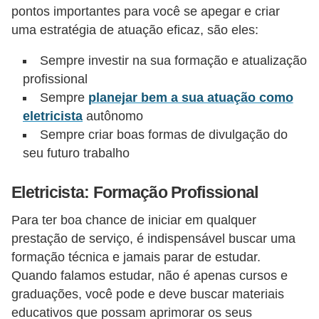
pontos importantes para você se apegar e criar
e
uma estratégia de atuação eficaz, são eles:
C
Sempre investir na sua formação e atualização
u
profissional
r
Sempre
planejar bem a sua atuação como
s
eletricista
autônomo
o
Sempre criar boas formas de divulgação do
s
seu futuro trabalho
d
Eletricista: Formação Profissional
e
e
Para ter boa chance de iniciar em qualquer
l
prestação de serviço, é indispensável buscar uma
formação técnica e jamais parar de estudar.
é
Quando falamos estudar, não é apenas cursos e
t
graduações, você pode e deve buscar materiais
r
educativos que possam aprimorar os seus