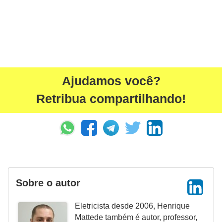
a
l
a
ç
ã
Ajudamos você?
o
Retribua compartilhando!
e
l
é
t
r
i
Sobre o autor
c
Eletricista desde 2006, Henrique
a
Mattede também é autor, professor,