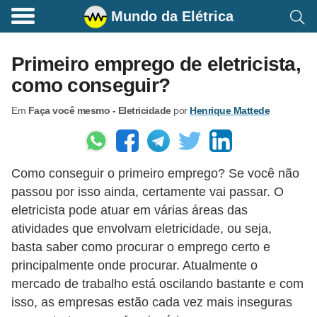
Mundo da Elétrica
C
o
Primeiro emprego de eletricista,
m
como conseguir?
a
Em
Faça você mesmo - Eletricidade
por
Henrique Mattede
n
d
o
Como conseguir o primeiro emprego? Se você não
s
passou por isso ainda, certamente vai passar. O
E
eletricista pode atuar em várias áreas das
l
atividades que envolvam eletricidade, ou seja,
é
basta saber como procurar o emprego certo e
t
principalmente onde procurar. Atualmente o
mercado de trabalho está oscilando bastante e com
r
isso, as empresas estão cada vez mais inseguras
i