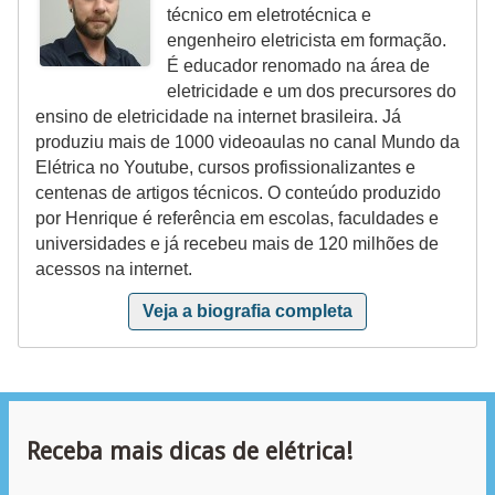
r
técnico em eletrotécnica e
e
engenheiro eletricista em formação.
s
É educador renomado na área de
eletricidade e um dos precursores do
i
ensino de eletricidade na internet brasileira. Já
d
produziu mais de 1000 videoaulas no canal Mundo da
e
Elétrica no Youtube, cursos profissionalizantes e
centenas de artigos técnicos. O conteúdo produzido
n
por Henrique é referência em escolas, faculdades e
c
universidades e já recebeu mais de 120 milhões de
i
acessos na internet.
a
Veja a biografia completa
l
I
n
s
Receba mais dicas de elétrica!
t