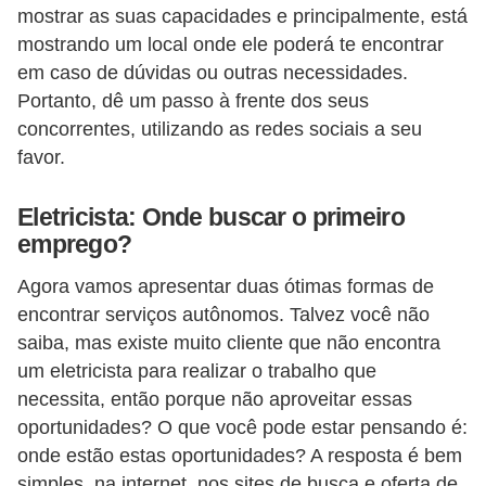
mostrar as suas capacidades e principalmente, está
c
mostrando um local onde ele poderá te encontrar
i
em caso de dúvidas ou outras necessidades.
d
Portanto, dê um passo à frente dos seus
a
concorrentes, utilizando as redes sociais a seu
d
favor.
e
Eletricista: Onde buscar o primeiro
F
emprego?
e
Agora vamos apresentar duas ótimas formas de
r
encontrar serviços autônomos. Talvez você não
r
saiba, mas existe muito cliente que não encontra
a
um eletricista para realizar o trabalho que
m
necessita, então porque não aproveitar essas
e
oportunidades? O que você pode estar pensando é:
n
onde estão estas oportunidades? A resposta é bem
simples, na internet, nos sites de busca e oferta de