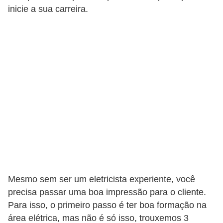
inicie a sua carreira.
o
b
r
e
e
l
e
t
r
i
c
i
Mesmo sem ser um eletricista experiente, você
d
precisa passar uma boa impressão para o cliente.
Para isso, o primeiro passo é ter boa formação na
a
área elétrica, mas não é só isso, trouxemos 3
d