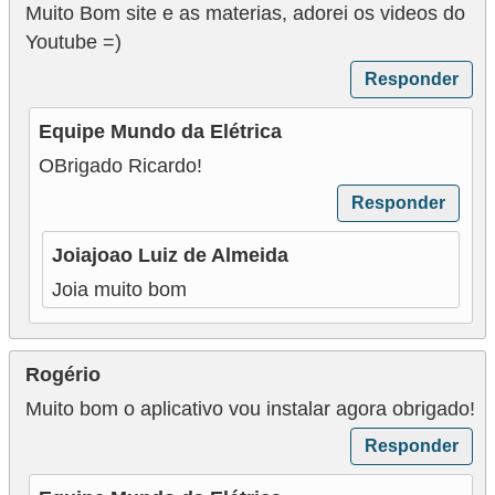
i
Muito Bom site e as materias, adorei os videos do
Youtube =)
c
i
Responder
d
Equipe Mundo da Elétrica
a
OBrigado Ricardo!
d
Responder
e
Joiajoao Luiz de Almeida
Joia muito bom
Rogério
Muito bom o aplicativo vou instalar agora obrigado!
Responder