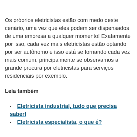
l
é
Os próprios eletricistas estão com medo deste
t
cenário, uma vez que eles podem ser dispensados
r
de uma empresa a qualquer momento! Exatamente
por isso, cada vez mais eletricistas estão optando
i
por ser autônomo e isso está se tornando cada vez
c
mais comum, principalmente se observamos a
o
grande procura por eletricistas para serviços
s
residenciais por exemplo.
C
Leia também
o
n
Eletricista industrial, tudo que precisa
c
saber!
e
Eletricista especialista, o que é?
i