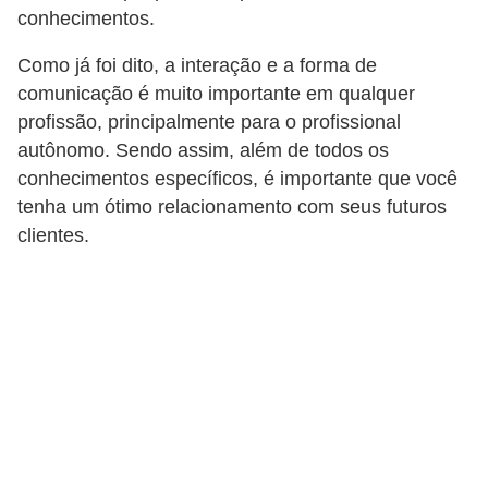
i
conhecimentos.
c
Como já foi dito, a interação e a forma de
a
comunicação é muito importante em qualquer
e
profissão, principalmente para o profissional
m
autônomo. Sendo assim, além de todos os
v
conhecimentos específicos, é importante que você
í
tenha um ótimo relacionamento com seus futuros
d
clientes.
e
o
F
a
ç
a
v