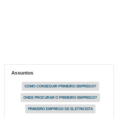
e
m
a
s
e
l
é
t
r
Assuntos
i
c
COMO CONSEGUIR PRIMEIRO EMPREGO?
o
ONDE PROCURAR O PRIMEIRO EMPREGO?
s
PRIMEIRO EMPREGO DE ELETRICISTA
S