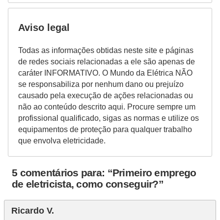
e
g
Aviso legal
u
r
Todas as informações obtidas neste site e páginas
de redes sociais relacionadas a ele são apenas de
a
caráter INFORMATIVO. O Mundo da Elétrica NÃO
n
se responsabiliza por nenhum dano ou prejuízo
ç
causado pela execução de ações relacionadas ou
a
não ao conteúdo descrito aqui. Procure sempre um
profissional qualificado, sigas as normas e utilize os
e
equipamentos de proteção para qualquer trabalho
m
que envolva eletricidade.
e
l
5 comentários para: “Primeiro emprego
e
de eletricista, como conseguir?”
t
r
Ricardo V.