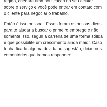
região, chegará uma notificação no seu celular
l
sobre o serviço e você pode entrar em contato com
e
o cliente para negociar o trabalho.
t
Então é isso pessoal! Essas foram as nossas dicas
r
para te ajudar a buscar o primeiro emprego e não
i
somente isso, seguir a carreira de uma forma sólida
c
e que possibilite um crescimento ainda maior. Caso
i
tenha ficado alguma dúvida ou sugestão, deixe nos
d
comentários que iremos responder!
a
d
e
I
n
s
t