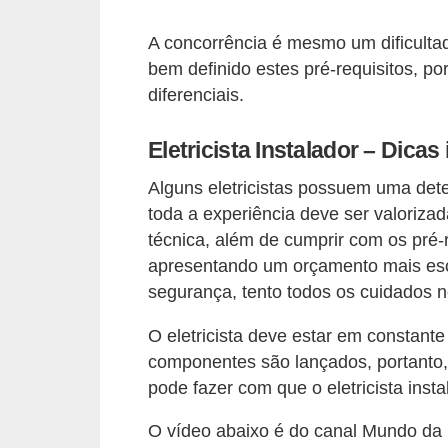
i
c
A concorrência é mesmo um dificultad
a
bem definido estes pré-requisitos, p
diferenciais.
e
m
Eletricista Instalador – Dica
v
í
Alguns eletricistas possuem uma dete
toda a experiência deve ser valoriza
d
técnica, além de cumprir com os pré-r
e
apresentando um orçamento mais escl
o
segurança, tento todos os cuidados n
F
O eletricista deve estar em constante
a
componentes são lançados, portanto,
ç
pode fazer com que o eletricista inst
a
O vídeo abaixo é do canal Mundo da 
v