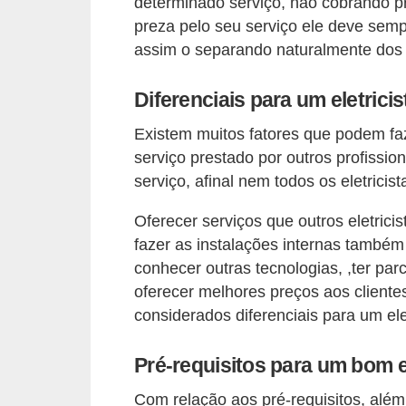
determinado serviço, não cobrando pr
o
preza pelo seu serviço ele deve semp
b
assim o separando naturalmente dos p
r
Diferenciais para um eletricis
e
e
Existem muitos fatores que podem fa
l
serviço prestado por outros profission
serviço, afinal nem todos os eletric
e
t
Oferecer serviços que outros eletric
r
fazer as instalações internas também
i
conhecer outras tecnologias, ,ter p
c
oferecer melhores preços aos cliente
considerados diferenciais para um elet
i
d
Pré-requisitos para um bom el
a
Com relação aos pré-requisitos, alé
d