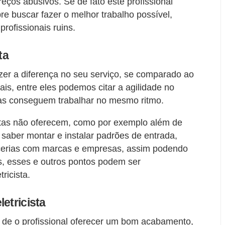
eços abusivos. Se de fato este profissional
re buscar fazer o melhor trabalho possível,
rofissionais ruins.
ta
zer a diferença no seu serviço, se comparado ao
ais, entre eles podemos citar a agilidade no
istas conseguem trabalhar no mesmo ritmo.
istas não oferecem, como por exemplo além de
 saber montar e instalar padrões de entrada,
arcerias com marcas e empresas, assim podendo
s, esses e outros pontos podem ser
ricista.
etricista
m de o profissional oferecer um bom acabamento,