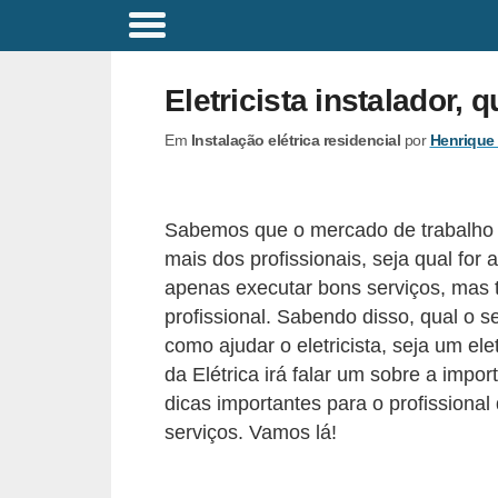
C
o
Eletricista instalador, 
m
Em
Instalação elétrica residencial
por
Henrique
a
n
d
Sabemos que o mercado de trabalho e
o
mais dos profissionais, seja qual for
s
apenas executar bons serviços, mas 
E
profissional. Sabendo disso, qual o s
como ajudar o eletricista, seja um elet
l
da Elétrica irá falar um sobre a impo
é
dicas importantes para o profissional
t
serviços. Vamos lá!
r
i