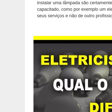
instalar uma lâmpada são certamente 
l
capacitado, como por exemplo um elet
é
seus serviços e não de outro profissi
t
r
i
c
o
s
C
o
n
c
e
i