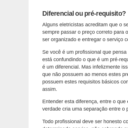
d
e
Diferencial ou pré-requisito?
C
Alguns eletricistas acreditam que o s
u
sempre passar o preço correto para o
ser organizado e entregar o serviço
r
i
Se você é um profissional que pensa
o
está confundindo o que é um pré-requi
s
é um diferencial. Mas infelizmente is
que não possuem ao menos estes pré-
i
possuem estes requisitos básicos co
d
assim.
a
d
Entender esta diferença, entre o que 
e
verdade cria uma separação entre o pr
s
Todo profissional deve ser honesto 
s