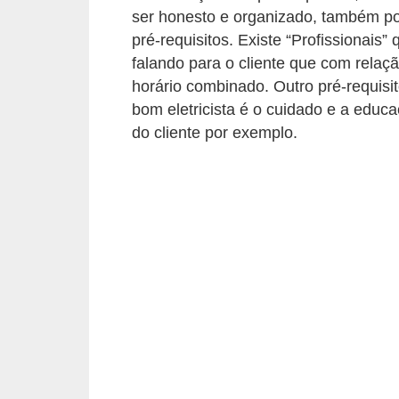
ser honesto e organizado, também p
e
pré-requisitos. Existe “Profissionais
C
falando para o cliente que com relaç
u
horário combinado. Outro pré-requis
bom eletricista é o cuidado e a educa
r
do cliente por exemplo.
s
o
s
d
e
e
l
é
t
r