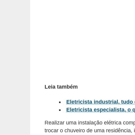
c
o
s
C
o
m
p
o
n
Leia também
e
n
Eletricista industrial, tud
t
Eletricista especialista, o 
e
Realizar uma instalação elétrica co
s
trocar o chuveiro de uma residência, 
e