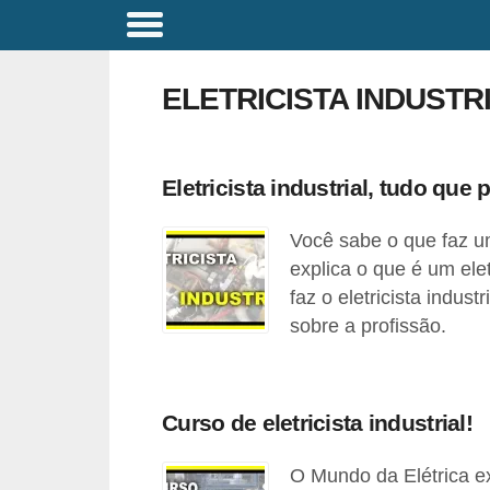
C
o
ELETRICISTA INDUSTRI
m
a
n
Eletricista industrial, tudo que 
d
Você sabe o que faz um
o
explica o que é um elet
s
faz o eletricista indus
E
sobre a profissão.
l
é
t
Curso de eletricista industrial!
r
i
O Mundo da Elétrica exp