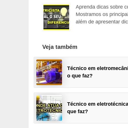
Aprenda dicas sobre co
l
Mostramos os principai
é
além de apresentar dica
t
r
i
Veja também
c
o
s
Técnico em eletromecâni
o que faz?
C
o
n
Técnico em eletrotécnica
c
que faz?
e
i