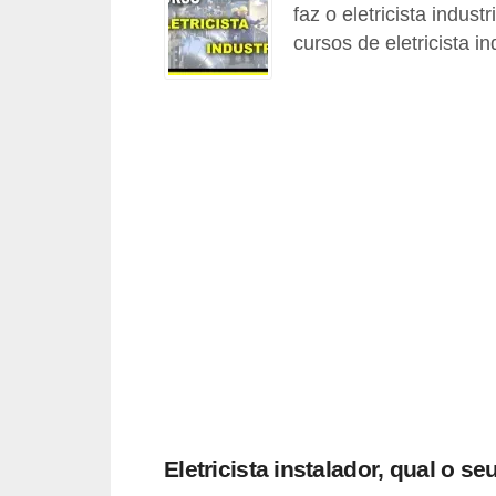
faz o eletricista indus
c
cursos de eletricista i
o
s
C
o
m
p
o
n
e
n
t
e
s
Eletricista instalador, qual o se
e