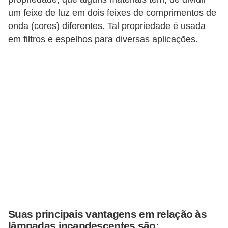
o
um feixe de luz em dois feixes de comprimentos de
onda (cores) diferentes. Tal propriedade é usada
b
em filtros e espelhos para diversas aplicações.
r
e
e
l
e
t
r
i
c
i
d
a
Suas principais vantagens em relação às
d
lâmpadas incandescentes são: