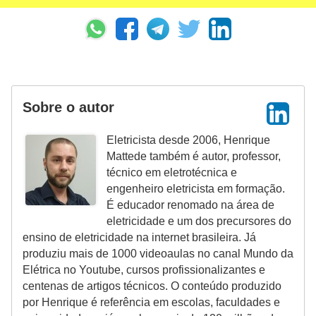
t
a
s
p
a
Sobre o autor
r
a
Eletricista desde 2006, Henrique
e
Mattede também é autor, professor,
l
técnico em eletrotécnica e
engenheiro eletricista em formação.
e
É educador renomado na área de
t
eletricidade e um dos precursores do
r
ensino de eletricidade na internet brasileira. Já
produziu mais de 1000 videoaulas no canal Mundo da
i
Elétrica no Youtube, cursos profissionalizantes e
c
centenas de artigos técnicos. O conteúdo produzido
i
por Henrique é referência em escolas, faculdades e