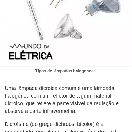
d
e
C
u
r
i
o
s
Tipos de lâmpadas halogeneas.
i
d
Uma lâmpada dicroica comum é uma lâmpada
a
halogênea com um refletor de algum material
d
dicroico, que reflete a parte visível da radiação e
absorve a parte infravermelha.
e
s
Dicroísmo (do grego dichroos, bicolor) é a
s
propriedade, que alguns materiais têm, de dividir