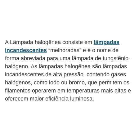
l
é
t
r
A Lâmpada halogênea consiste em
lâmpadas
i
incandescentes
“melhoradas” e é o nome de
c
forma abreviada para uma lâmpada de tungstênio-
o
halógeno. As lâmpadas halogênea são lâmpadas
s
incandescentes de alta pressão contendo gases
halógenos, como iodo ou bromo, que permitem os
C
filamentos operarem em temperaturas mais altas e
o
oferecem maior eficiência luminosa.
n
c
e
i