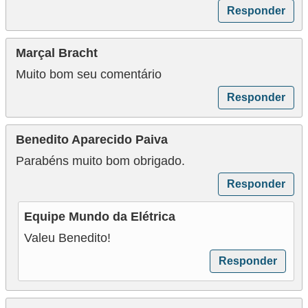
ã
Responder
o
Marçal Bracht
P
Muito bom seu comentário
r
Responder
o
j
Benedito Aparecido Paiva
e
t
Parabéns muito bom obrigado.
o
Responder
s
Equipe Mundo da Elétrica
e
Valeu Benedito!
e
Responder
s
q
u