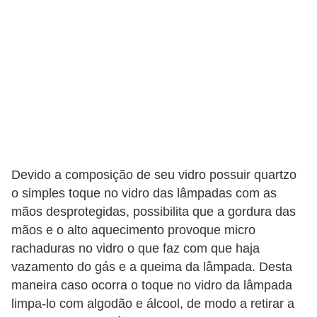
o
c
ê
m
e
s
m
o
Devido a composição de seu vidro possuir quartzo
–
o simples toque no vidro das lâmpadas com as
E
mãos desprotegidas, possibilita que a gordura das
l
mãos e o alto aquecimento provoque micro
e
rachaduras no vidro o que faz com que haja
vazamento do gás e a queima da lâmpada. Desta
t
maneira caso ocorra o toque no vidro da lâmpada
r
limpa-lo com algodão e álcool, de modo a retirar a
i