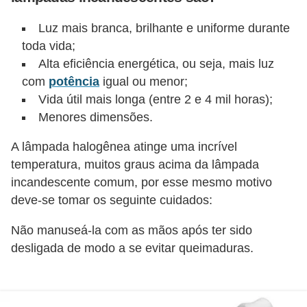
e
Luz mais branca, brilhante e uniforme durante
C
toda vida;
Alta eficiência energética, ou seja, mais luz
u
com
potência
igual ou menor;
r
Vida útil mais longa (entre 2 e 4 mil horas);
s
Menores dimensões.
o
s
A lâmpada halogênea atinge uma incrível
temperatura, muitos graus acima da lâmpada
d
incandescente comum, por esse mesmo motivo
e
deve-se tomar os seguinte cuidados:
e
l
Não manuseá-la com as mãos após ter sido
desligada de modo a se evitar queimaduras.
é
t
r