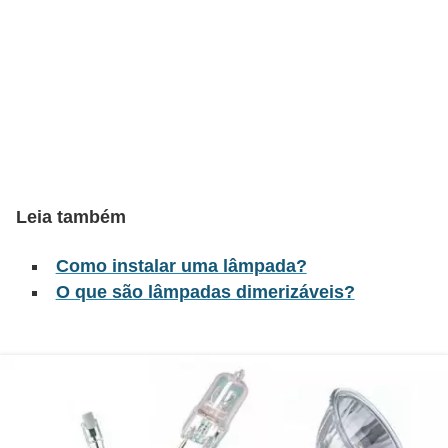
t
o
s
d
e
e
l
Leia também
e
t
Como instalar uma lâmpada?
r
O que são lâmpadas dimerizáveis?
i
c
i
d
a