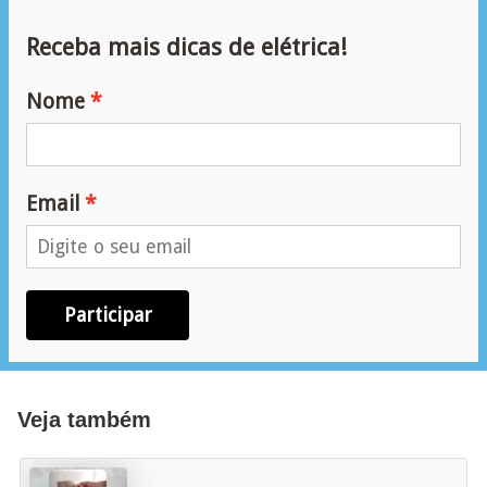
l
Receba mais dicas de elétrica!
e
t
Nome
r
i
c
Email
i
d
a
d
Participar
e
I
Veja também
n
s
t