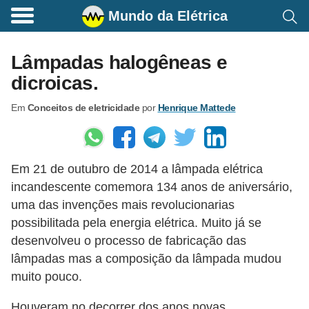
Mundo da Elétrica
C
o
Lâmpadas halogêneas e
m
dicroicas.
a
Em
Conceitos de eletricidade
por
Henrique Mattede
n
d
o
Em 21 de outubro de 2014 a lâmpada elétrica
s
incandescente comemora 134 anos de aniversário,
E
uma das invenções mais revolucionarias
l
possibilitada pela energia elétrica. Muito já se
é
desenvolveu o processo de fabricação das
t
lâmpadas mas a composição da lâmpada mudou
muito pouco.
r
i
Houveram no decorrer dos anos novas