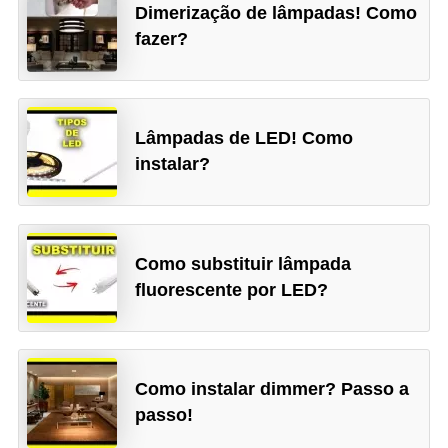
Dimerização de lâmpadas! Como
a
fazer?
l
a
ç
Lâmpadas de LED! Como
ã
instalar?
o
e
l
Como substituir lâmpada
é
fluorescente por LED?
t
r
i
c
Como instalar dimmer? Passo a
passo!
a