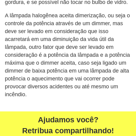
gordura, e se possível não tocar no bulbo de vidro.
c
i
A lâmpada halogênea aceita dimerização, ou seja o
controle da potência através de um dimmer, mas
d
deve ser levado em consideração que isso
a
acarretará em uma diminuição da vida útil da
d
lâmpada, outro fator que deve ser levado em
e
consideração é a potência da lâmpada e a potência
máxima que o dimmer aceita, caso seja ligado um
F
dimmer de baixa potência em uma lâmpada de alta
e
potência o aquecimento que vai ocorrer pode
r
provocar diversos acidentes ou até mesmo um
r
incêndio.
a
m
e
Ajudamos você?
n
Retribua compartilhando!