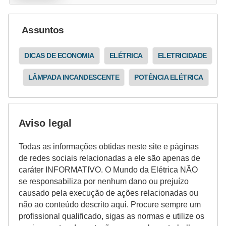
r
e
Assuntos
s
i
DICAS DE ECONOMIA
ELÉTRICA
ELETRICIDADE
d
e
LÂMPADA INCANDESCENTE
POTÊNCIA ELÉTRICA
n
c
i
Aviso legal
a
Todas as informações obtidas neste site e páginas
l
de redes sociais relacionadas a ele são apenas de
caráter INFORMATIVO. O Mundo da Elétrica NÃO
I
se responsabiliza por nenhum dano ou prejuízo
n
causado pela execução de ações relacionadas ou
s
não ao conteúdo descrito aqui. Procure sempre um
t
profissional qualificado, sigas as normas e utilize os