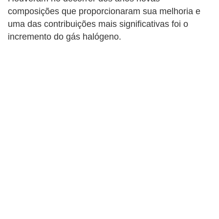
c
composições que proporcionaram sua melhoria e
o
uma das contribuições mais significativas foi o
s
incremento do gás halógeno.
C
o
m
p
o
n
e
n
t
e
s
e