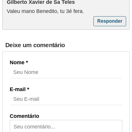
Gilberto Xavier de Sa Teles
e
Valeu mano Benedito, tu 3é fera.
m
Responder
a
s
e
Deixe um comentário
l
é
Nome *
t
r
i
E-mail *
c
o
s
Comentário
S