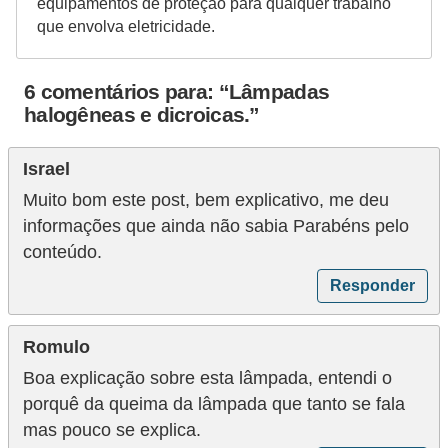
equipamentos de proteção para qualquer trabalho
r
que envolva eletricidade.
u
m
6 comentários para: “Lâmpadas
e
halogêneas e dicroicas.”
n
t
Israel
o
Muito bom este post, bem explicativo, me deu
s
informações que ainda não sabia Parabéns pelo
d
conteúdo.
e
Responder
m
e
Romulo
d
Boa explicação sobre esta lâmpada, entendi o
i
porquê da queima da lâmpada que tanto se fala
mas pouco se explica.
ç