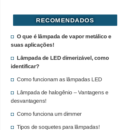
i
c
RECOMENDADOS
i
d
O que é lâmpada de vapor metálico e
a
suas aplicações!
d
e
Lâmpada de LED dimerizável, como
identificar?
Como funcionam as lâmpadas LED
Lâmpada de halogênio – Vantagens e
desvantagens!
Como funciona um dimmer
Tipos de soquetes para lâmpadas!