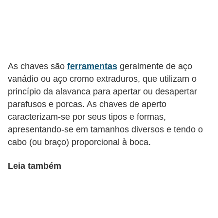
l
é
t
r
As chaves são
ferramentas
geralmente de aço
i
vanádio ou aço cromo extraduros, que utilizam o
c
princípio da alavanca para apertar ou desapertar
o
parafusos e porcas. As chaves de aperto
s
caracterizam-se por seus tipos e formas,
apresentando-se em tamanhos diversos e tendo o
C
cabo (ou braço) proporcional à boca.
o
n
Leia também
c
e
i