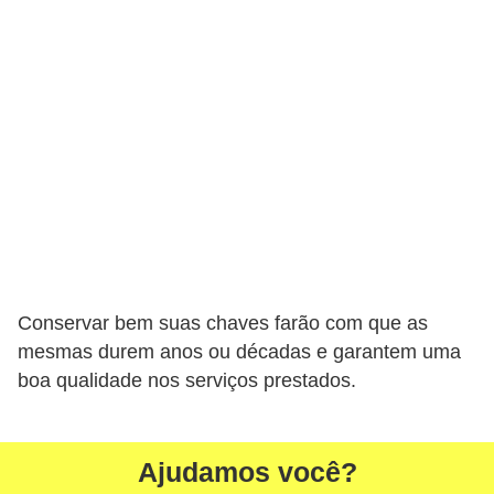
r
u
m
e
n
t
o
s
d
e
Conservar bem suas chaves farão com que as
m
mesmas durem anos ou décadas e garantem uma
e
boa qualidade nos serviços prestados.
d
i
Ajudamos você?
ç