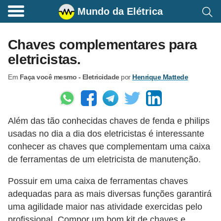
Mundo da Elétrica
C
o
Chaves complementares para
m
eletricistas.
a
Em
Faça você mesmo - Eletricidade
por
Henrique Mattede
n
d
o
Além das tão conhecidas chaves de fenda e philips
s
usadas no dia a dia dos eletricistas é interessante
E
conhecer as chaves que complementam uma caixa
l
de ferramentas de um eletricista de manutenção.
é
Possuir em uma caixa de ferramentas chaves
t
adequadas para as mais diversas funções garantirá
r
uma agilidade maior nas atividade exercidas pelo
i
profissional. Compor um bom kit de chaves e