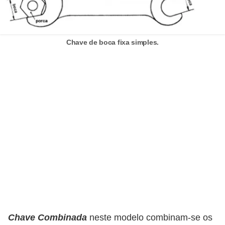
o
b
r
Chave de boca fixa simples.
e
e
l
e
t
r
i
c
i
d
a
Chave Combinada
neste modelo combinam-se os
d