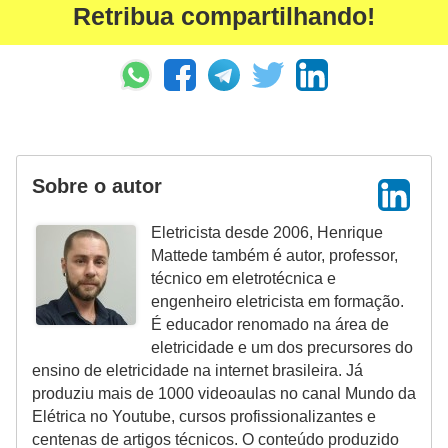
Retribua compartilhando!
ã
o
P
r
o
j
Sobre o autor
e
t
Eletricista desde 2006, Henrique
Mattede também é autor, professor,
o
técnico em eletrotécnica e
s
engenheiro eletricista em formação.
e
É educador renomado na área de
eletricidade e um dos precursores do
e
ensino de eletricidade na internet brasileira. Já
s
produziu mais de 1000 videoaulas no canal Mundo da
q
Elétrica no Youtube, cursos profissionalizantes e
centenas de artigos técnicos. O conteúdo produzido
u