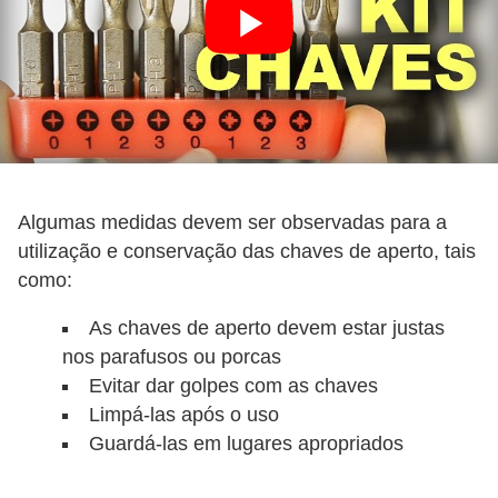
r
e
s
i
d
e
n
Algumas medidas devem ser observadas para a
c
utilização e conservação das chaves de aperto, tais
i
como:
a
As chaves de aperto devem estar justas
l
nos parafusos ou porcas
I
Evitar dar golpes com as chaves
n
Limpá-las após o uso
Guardá-las em lugares apropriados
s
t