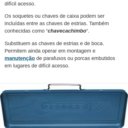
difícil acesso.
l
e
Os soquetes ou chaves de caixa podem ser
t
incluídas entre as chaves de estrias. Também
r
conhecidas como “
chave
cachimbo
”.
i
Substituem as chaves de estrias e de boca.
c
Permitem ainda operar em montagem e
i
manutenção
de parafusos ou porcas embutidos
d
em lugares de difícil acesso.
a
d
e
I
n
s
t