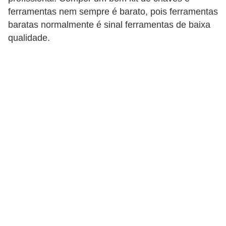
c
ferramentas nem sempre é barato, pois ferramentas
o
baratas normalmente é sinal ferramentas de baixa
s
qualidade.
C
o
m
p
o
n
e
n
t
e
s
e