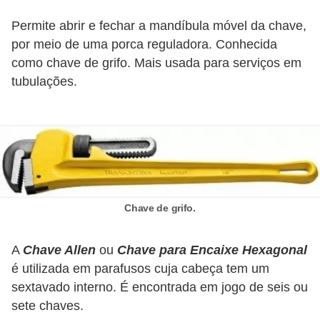
c
Permite abrir e fechar a mandíbula móvel da chave,
i
por meio de uma porca reguladora. Conhecida
d
como chave de grifo. Mais usada para serviços em
a
tubulações.
d
e
F
e
r
Chave de grifo.
r
a
A
Chave Allen
ou
Chave para Encaixe Hexagonal
m
é utilizada em parafusos cuja cabeça tem um
e
sextavado interno. É encontrada em jogo de seis ou
n
sete chaves.