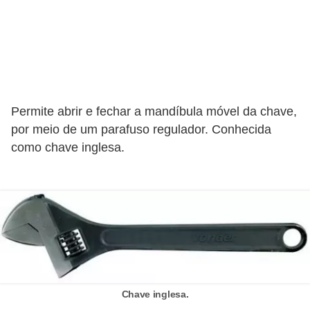
o
c
ê
m
e
Permite abrir e fechar a mandíbula móvel da chave,
s
por meio de um parafuso regulador. Conhecida
m
como chave inglesa.
o
–
E
l
e
t
r
Chave inglesa.
i