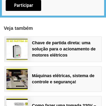
e
Participar
g
u
r
Veja também
a
n
Chave de partida direta: uma
ç
solução para o acionamento de
a
motores elétricos
e
m
e
Máquinas elétricas, sistema de
l
controle e segurança!
e
t
r
Como fazer uma tomada 220V –