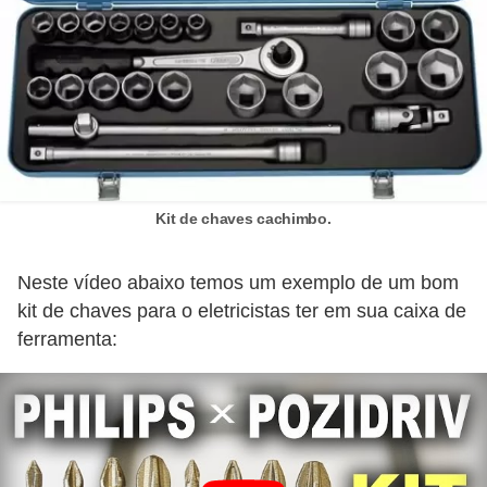
a
l
a
ç
ã
o
Kit de chaves cachimbo.
e
l
Neste vídeo abaixo temos um exemplo de um bom
é
kit de chaves para o eletricistas ter em sua caixa de
t
ferramenta:
r
i
c
a