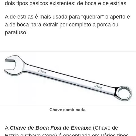
dois tipos básicos existentes: de boca e de estrias
e
A de estrias é mais usada para “quebrar” o aperto e
C
a de boca para extrair por completo a porca ou
u
parafuso.
r
s
o
s
d
e
e
l
Chave combinada.
é
t
A
Chave de Boca Fixa de Encaixe
(Chave de
r
Estria e Chave Copo) é encontrada em vários tipos