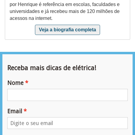
por Henrique é referência em escolas, faculdades e
e
universidades e já recebeu mais de 120 milhões de
m
acessos na internet.
a
Veja a biografia completa
s
e
l
é
Receba mais dicas de elétrica!
t
r
Nome
i
c
o
Email
s
S