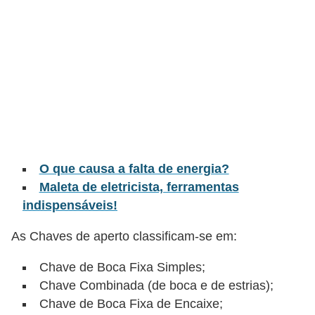
t
o
s
d
e
e
l
e
O que causa a falta de energia?
t
Maleta de eletricista, ferramentas
r
indispensáveis!
i
As Chaves de aperto classificam-se em:
c
i
Chave de Boca Fixa Simples;
d
Chave Combinada (de boca e de estrias);
a
Chave de Boca Fixa de Encaixe;