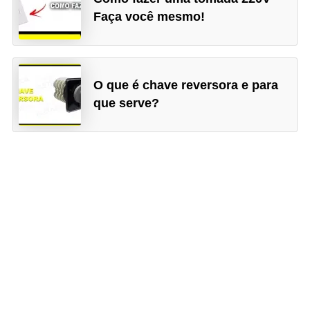
i
Faça você mesmo!
c
i
d
O que é chave reversora e para
a
que serve?
d
e