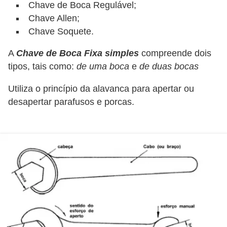
Chave de Boca Regulável;
d
Chave Allen;
e
Chave Soquete.
C
A
Chave de Boca Fixa simples
compreende dois
u
tipos, tais como:
de uma boca
e
de duas bocas
r
i
Utiliza o princípio da alavanca para apertar ou
o
desapertar parafusos e porcas.
s
i
d
a
d
e
s
s