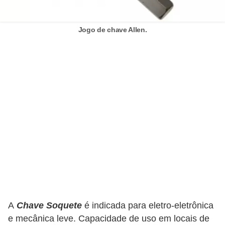
s
t
Jogo de chave Allen.
a
H
i
s
t
ó
r
i
a
s
d
a
A
Chave Soquete
é indicada para eletro-eletrônica
e
e mecânica leve. Capacidade de uso em locais de