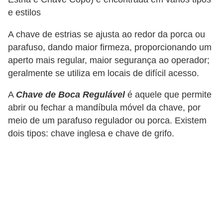
i
e estilos
c
a
A chave de estrias se ajusta ao redor da porca ou
parafuso, dando maior firmeza, proporcionando um
e
aperto mais regular, maior segurança ao operador;
m
geralmente se utiliza em locais de difícil acesso.
v
í
A
Chave de Boca Regulável
é aquele que permite
d
abrir ou fechar a mandíbula móvel da chave, por
meio de um parafuso regulador ou porca. Existem
e
dois tipos: chave inglesa e chave de grifo.
o
F
a
ç
a
v