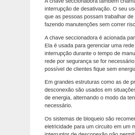
A chave seccionadora também chamada
o
interrupção de desativação. O seu uso
b
que as pessoas possam trabalhar de 
fazendo manutenções sem correr risc
r
e
A chave seccionadora é acionada para
e
Ela é usada para gerenciar uma rede
l
interrupção durante o tempo de manu
e
rede por segurança se for necessári
possível de clientes fique sem energ
t
r
Em grandes estruturas como as de pré
i
desconexão são usados em situações
c
de energia, alternando o modo da ten
necessário.
i
d
Os sistemas de bloqueio são recome
a
eletricidade para um circuito em um
d
interruptor de desconexão não permit