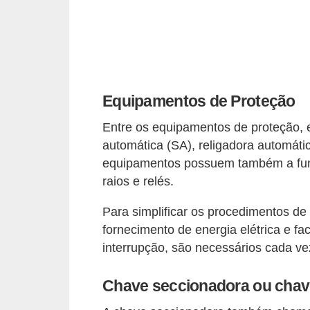
d
e
C
u
r
Equipamentos de Proteção
i
Entre os equipamentos de proteção, 
o
automática (SA), religadora automátic
s
equipamentos possuem também a funç
i
raios e relés.
d
Para simplificar os procedimentos de
a
fornecimento de energia elétrica e fa
d
interrupção, são necessários cada v
e
s
Chave seccionadora ou chave
s