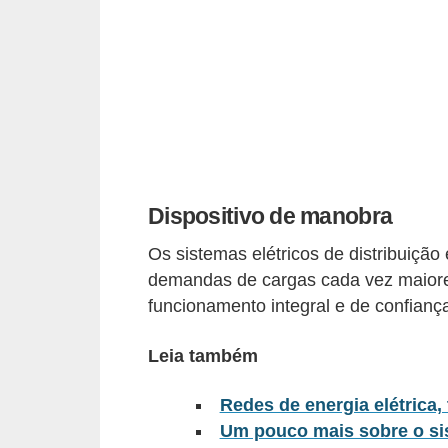
c
o
s
C
o
m
p
Dispositivo de manobra
o
Os sistemas elétricos de distribuiçã
n
demandas de cargas cada vez maior
e
funcionamento integral e de confianç
n
t
Leia também
e
Redes de energia elétrica, 
s
Um pouco mais sobre o sis
e