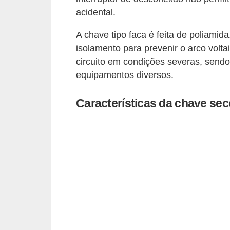
e
acidental.
C
A chave tipo faca é feita de poliamida
u
isolamento para prevenir o arco volta
circuito em condições severas, sendo 
r
equipamentos diversos.
s
o
Características da chave se
s
d
e
e
l
é
t
r