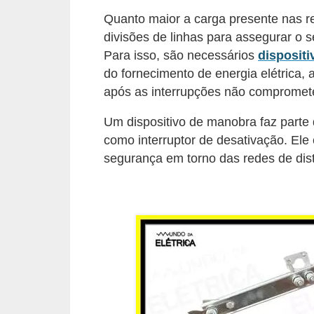
l
Quanto maior a carga presente nas r
divisões de linhas para assegurar o
é
Para isso, são necessários
disposit
t
do fornecimento de energia elétrica, a
r
após as interrupções não comprometen
i
Um dispositivo de manobra faz parte
c
como interruptor de desativação. Ele
o
segurança em torno das redes de distr
s
C
o
n
c
e
i