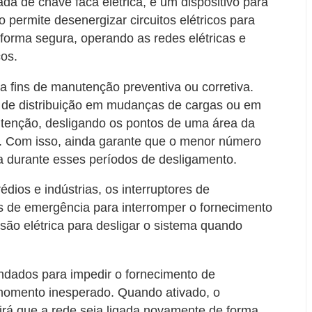
 de chave faca elétrica, é um dispositivo para
 permite desenergizar circuitos elétricos para
forma segura, operando as redes elétricas e
os.
 fins de manutenção preventiva ou corretiva.
 de distribuição em mudanças de cargas ou em
tenção, desligando os pontos de uma área da
o. Com isso, ainda garante que o menor número
ia durante esses períodos de desligamento.
dios e indústrias, os interruptores de
 de emergência para interromper o fornecimento
são elétrica para desligar o sistema quando
ndados para impedir o fornecimento de
 momento inesperado. Quando ativado, o
irá que a rede seja ligada novamente de forma