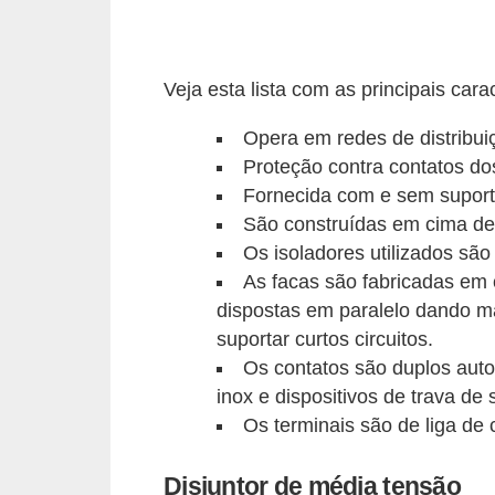
i
c
a
Veja esta lista com as principais car
e
Opera em redes de distribui
m
Proteção contra contatos do
v
Fornecida com e sem suporte
í
São construídas em cima de 
d
Os isoladores utilizados são
e
As facas são fabricadas em c
o
dispostas em paralelo dando m
suportar curtos circuitos.
F
Os contatos são duplos auto
a
inox e dispositivos de trava de
ç
Os terminais são de liga d
a
v
Disjuntor de média tensão