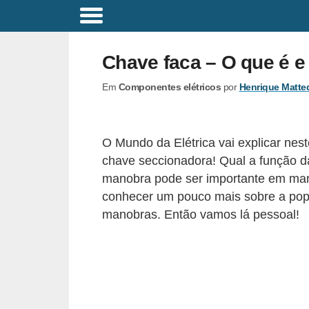
C
o
Chave faca – O que é e
m
Em
Componentes elétricos
por
Henrique Matte
a
n
d
O Mundo da Elétrica vai explicar nest
o
chave seccionadora! Qual a função da
s
manobra pode ser importante em manut
E
conhecer um pouco mais sobre a popu
manobras. Então vamos lá pessoal!
l
é
t
r
i