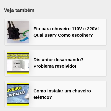
c
Veja também
o
s
C
Fio para chuveiro 110V e 220V!
Qual usar? Como escolher?
o
m
p
o
Disjuntor desarmando?
n
Problema resolvido!
e
n
t
Como instalar um chuveiro
e
elétrico?
s
e