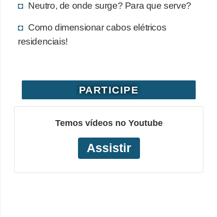
Neutro, de onde surge? Para que serve?
o
b
Como dimensionar cabos elétricos
r
residenciais!
e
e
l
PARTICIPE
e
t
Temos vídeos no Youtube
r
i
Assistir
c
i
d
a
d