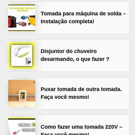
l
Tomada para máquina de solda –
é
Instalação completa!
t
r
i
Disjuntor do chuveiro
c
desarmando, o que fazer ?
o
s
C
Puxar tomada de outra tomada.
o
Faça você mesmo!
n
c
e
Como fazer uma tomada 220V –
i
Faça você mesmo!