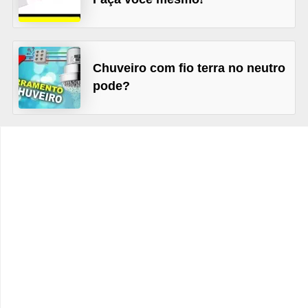
t
o
s
d
Chuveiro com fio terra no neutro
pode?
e
e
l
e
t
r
i
c
i
d
a