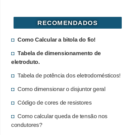
d
e
RECOMENDADOS
C
u
Como Calcular a bitola do fio!
r
i
Tabela de dimensionamento de
o
eletroduto.
s
Tabela de potência dos eletrodomésticos!
i
d
Como dimensionar o disjuntor geral
a
Código de cores de resistores
d
e
Como calcular queda de tensão nos
s
condutores?
s