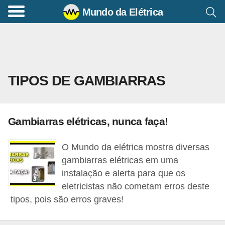
Mundo da Elétrica
C
o
m
a
TIPOS DE GAMBIARRAS
n
d
o
Gambiarras elétricas, nunca faça!
s
E
O Mundo da elétrica mostra diversas
l
gambiarras elétricas em uma
é
instalação e alerta para que os
eletricistas não cometam erros deste
t
tipos, pois são erros graves!
r
i