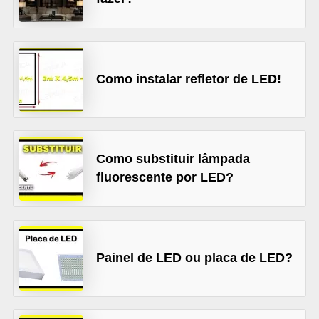
l
é
t
Como instalar refletor de LED!
r
i
c
o
Como substituir lâmpada
s
fluorescente por LED?
C
o
n
Painel de LED ou placa de LED?
c
e
i