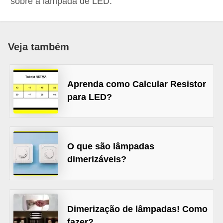
sobre a lâmpada de LED.
c
o
s
Veja também
C
o
Aprenda como Calcular Resistor
m
para LED?
p
o
n
e
O que são lâmpadas
dimerizáveis?
n
t
e
s
Dimerização de lâmpadas! Como
e
fazer?