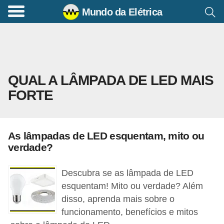
Mundo da Elétrica
C
o
m
a
QUAL A LÂMPADA DE LED MAIS
n
FORTE
d
o
s
As lâmpadas de LED esquentam, mito ou
E
verdade?
l
é
Descubra se as lâmpada de LED
t
esquentam! Mito ou verdade? Além
disso, aprenda mais sobre o
r
funcionamento, benefícios e mitos
i