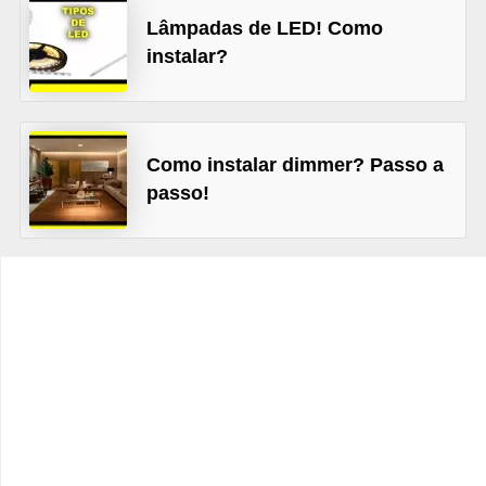
t
Lâmpadas de LED! Como
o
instalar?
s
d
e
Como instalar dimmer? Passo a
e
passo!
l
e
t
r
i
c
i
d
a