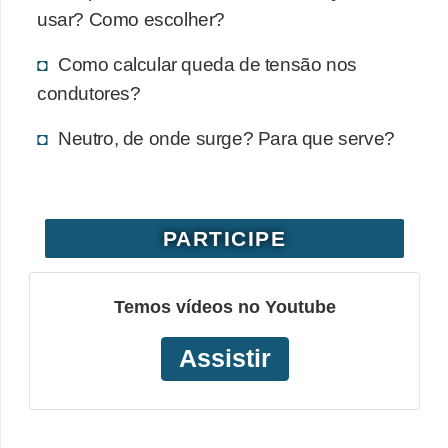
usar? Como escolher?
o
b
Como calcular queda de tensão nos
r
condutores?
e
Neutro, de onde surge? Para que serve?
e
l
e
t
PARTICIPE
r
i
Temos vídeos no Youtube
c
i
Assistir
d
a
d