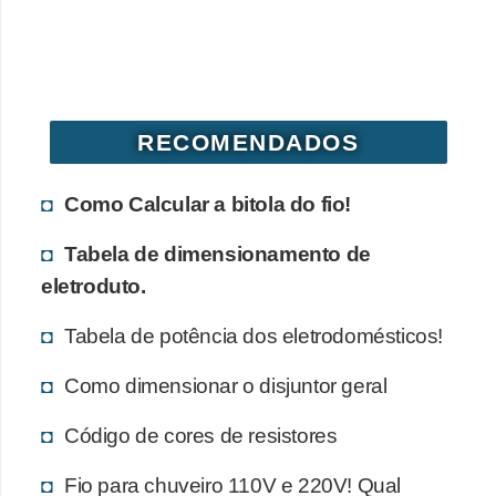
d
e
C
u
RECOMENDADOS
r
i
Como Calcular a bitola do fio!
o
Tabela de dimensionamento de
s
eletroduto.
i
d
Tabela de potência dos eletrodomésticos!
a
Como dimensionar o disjuntor geral
d
e
Código de cores de resistores
s
Fio para chuveiro 110V e 220V! Qual
s