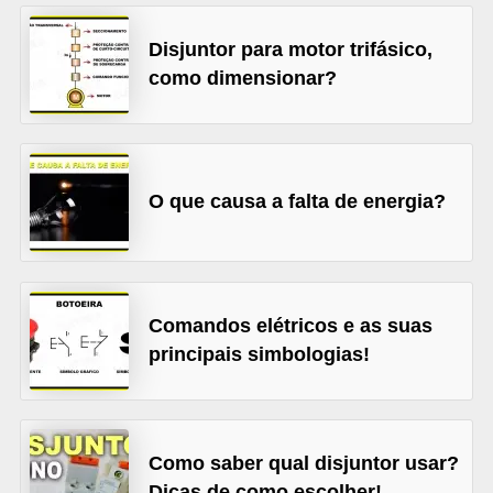
l
Disjuntor para motor trifásico,
é
como dimensionar?
t
r
i
c
O que causa a falta de energia?
o
s
C
Comandos elétricos e as suas
o
principais simbologias!
n
c
e
Como saber qual disjuntor usar?
i
Dicas de como escolher!