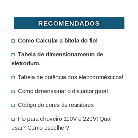
d
e
RECOMENDADOS
C
u
Como Calcular a bitola do fio!
r
i
Tabela de dimensionamento de
o
eletroduto.
s
Tabela de potência dos eletrodomésticos!
i
d
Como dimensionar o disjuntor geral
a
Código de cores de resistores
d
e
Fio para chuveiro 110V e 220V! Qual
s
usar? Como escolher?
s