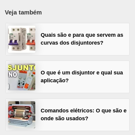
c
Veja também
o
s
C
Quais são e para que servem as
curvas dos disjuntores?
o
m
p
o
O que é um disjuntor e qual sua
n
aplicação?
e
n
t
Comandos elétricos: O que são e
e
onde são usados?
s
e