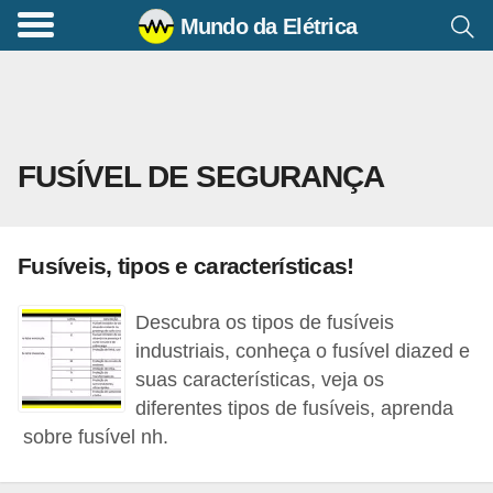
Mundo da Elétrica
C
o
m
a
FUSÍVEL DE SEGURANÇA
n
d
o
Fusíveis, tipos e características!
s
E
Descubra os tipos de fusíveis
l
industriais, conheça o fusível diazed e
é
suas características, veja os
diferentes tipos de fusíveis, aprenda
t
sobre fusível nh.
r
i