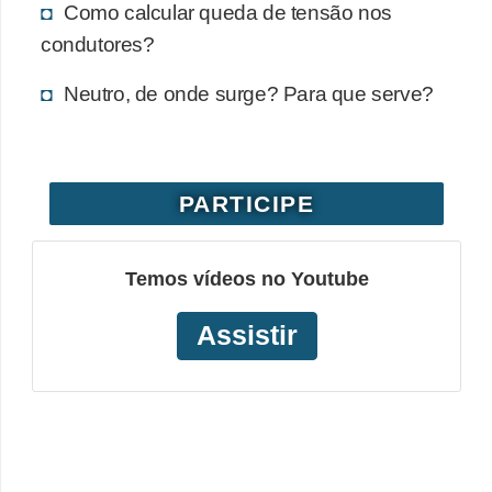
Como calcular queda de tensão nos
o
condutores?
b
r
Neutro, de onde surge? Para que serve?
e
e
l
PARTICIPE
e
t
Temos vídeos no Youtube
r
i
Assistir
c
i
d
a
d