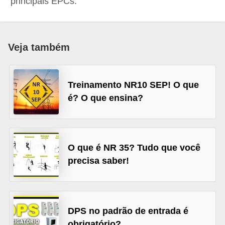
principais EPCs.
c
o
s
Veja também
C
o
Treinamento NR10 SEP! O que
m
é? O que ensina?
p
o
n
e
O que é NR 35? Tudo que você
precisa saber!
n
t
e
s
DPS no padrão de entrada é
e
obrigatório?