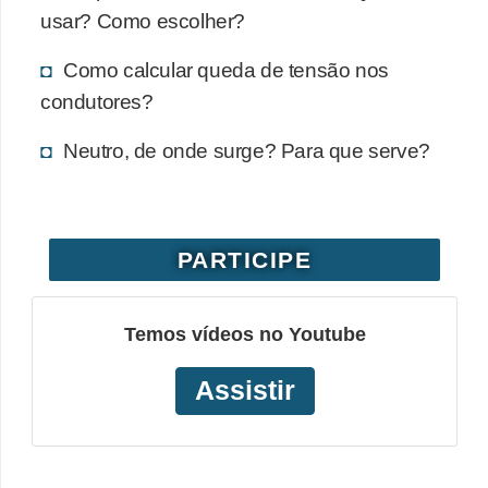
usar? Como escolher?
o
b
Como calcular queda de tensão nos
r
condutores?
e
Neutro, de onde surge? Para que serve?
e
l
e
t
PARTICIPE
r
i
Temos vídeos no Youtube
c
i
Assistir
d
a
d