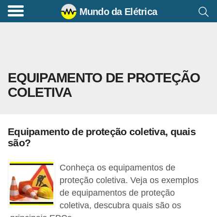
Mundo da Elétrica
C
o
m
a
EQUIPAMENTO DE PROTEÇÃO
n
COLETIVA
d
o
s
Equipamento de proteção coletiva, quais
E
são?
l
é
Conheça os equipamentos de
t
proteção coletiva. Veja os exemplos
de equipamentos de proteção
r
coletiva, descubra quais são os
i