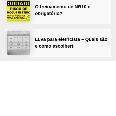
t
O treinamento de NR10 é
o
obrigatório?
s
d
e
Luva para eletricista – Quais são
e
e como escolher!
l
e
t
r
i
c
i
d
a