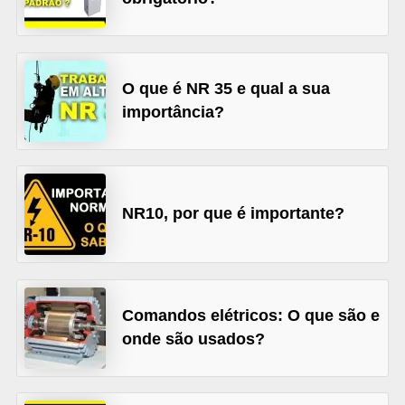
l
é
t
O que é NR 35 e qual a sua
r
importância?
i
c
o
s
NR10, por que é importante?
C
o
n
Comandos elétricos: O que são e
c
onde são usados?
e
i