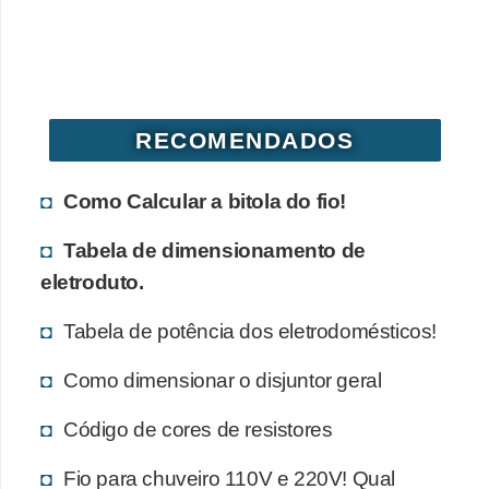
d
e
C
u
RECOMENDADOS
r
i
Como Calcular a bitola do fio!
o
Tabela de dimensionamento de
s
eletroduto.
i
d
Tabela de potência dos eletrodomésticos!
a
Como dimensionar o disjuntor geral
d
e
Código de cores de resistores
s
Fio para chuveiro 110V e 220V! Qual
s