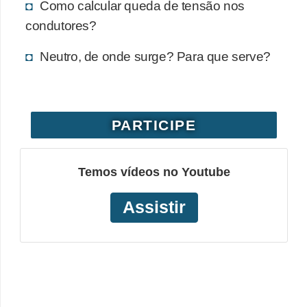
Como calcular queda de tensão nos
o
condutores?
b
Neutro, de onde surge? Para que serve?
r
e
e
l
PARTICIPE
e
t
Temos vídeos no Youtube
r
i
Assistir
c
i
d
a
d