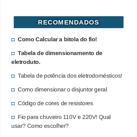
d
e
RECOMENDADOS
C
u
Como Calcular a bitola do fio!
r
i
Tabela de dimensionamento de
o
eletroduto.
s
Tabela de potência dos eletrodomésticos!
i
d
Como dimensionar o disjuntor geral
a
Código de cores de resistores
d
e
Fio para chuveiro 110V e 220V! Qual
s
usar? Como escolher?
s