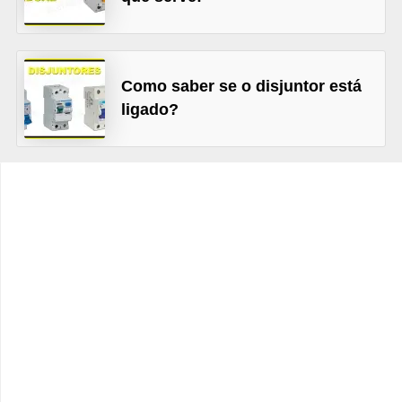
t
o
s
Como saber se o disjuntor está
d
ligado?
e
e
l
e
t
r
i
c
i
d
a