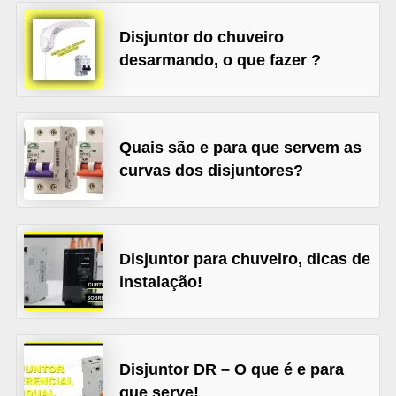
l
Disjuntor do chuveiro
é
desarmando, o que fazer ?
t
r
i
Quais são e para que servem as
c
curvas dos disjuntores?
o
s
C
Disjuntor para chuveiro, dicas de
o
instalação!
n
c
e
Disjuntor DR – O que é e para
i
que serve!