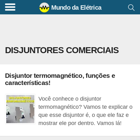
Mundo da Elétrica
C
o
m
a
DISJUNTORES COMERCIAIS
n
d
o
Disjuntor termomagnético, funções e
s
características!
E
l
Você conhece o disjuntor
é
termomagnético? Vamos te explicar o
que esse disjuntor é, o que ele faz e
t
mostrar ele por dentro. Vamos lá!
r
i