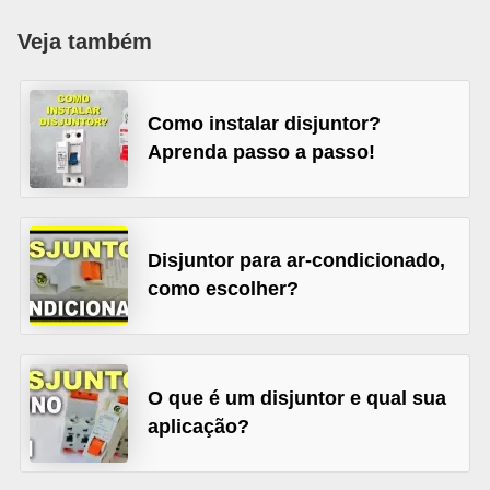
c
Veja também
o
s
Como instalar disjuntor?
C
Aprenda passo a passo!
o
m
p
o
Disjuntor para ar-condicionado,
n
como escolher?
e
n
t
O que é um disjuntor e qual sua
e
aplicação?
s
e