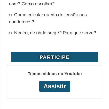
usar? Como escolher?
o
b
Como calcular queda de tensão nos
r
condutores?
e
Neutro, de onde surge? Para que serve?
e
l
e
t
PARTICIPE
r
i
Temos vídeos no Youtube
c
Assistir
i
d
a
d