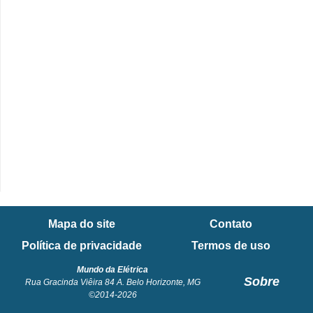
e
C
u
r
s
o
s
d
e
e
Mapa do site
Contato
l
Política de privacidade
Termos de uso
é
Mundo da Elétrica
t
Sobre
Rua Gracinda Viêira 84 A. Belo Horizonte, MG
r
©2014-2026