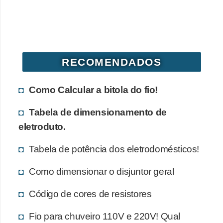
d
e
C
u
RECOMENDADOS
r
i
Como Calcular a bitola do fio!
o
Tabela de dimensionamento de
s
eletroduto.
i
d
Tabela de potência dos eletrodomésticos!
a
Como dimensionar o disjuntor geral
d
e
Código de cores de resistores
s
Fio para chuveiro 110V e 220V! Qual
s