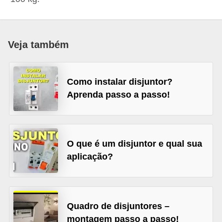
c
o
s
Veja também
C
o
Como instalar disjuntor?
m
Aprenda passo a passo!
p
o
n
O que é um disjuntor e qual sua
e
aplicação?
n
t
e
s
Quadro de disjuntores –
montagem passo a passo!
e