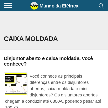
Mundo da Elétrica
C
o
m
a
CAIXA MOLDADA
n
d
o
Disjuntor aberto e caixa moldada, você
s
conhece?
E
l
Você conhece as principais
é
diferenças entre os disjuntores
abertos, caixa moldada e mini
t
disjuntores? Os disjuntores abertos
r
chegam a conduzir até 6300A, podendo pesar até
i
100 kg.