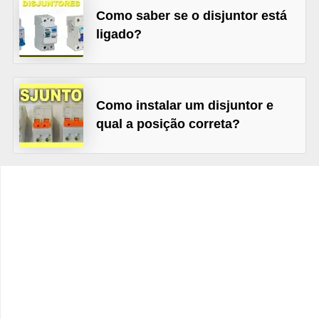
t
Como saber se o disjuntor está
o
ligado?
s
d
e
Como instalar um disjuntor e
e
qual a posição correta?
l
e
t
r
i
c
i
d
a