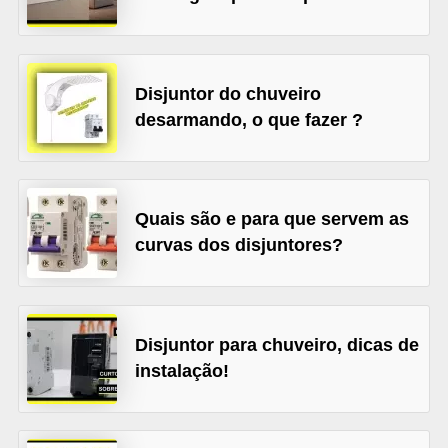
l
é
t
Disjuntor do chuveiro
r
desarmando, o que fazer ?
i
c
o
Quais são e para que servem as
s
curvas dos disjuntores?
C
o
n
Disjuntor para chuveiro, dicas de
c
instalação!
e
i