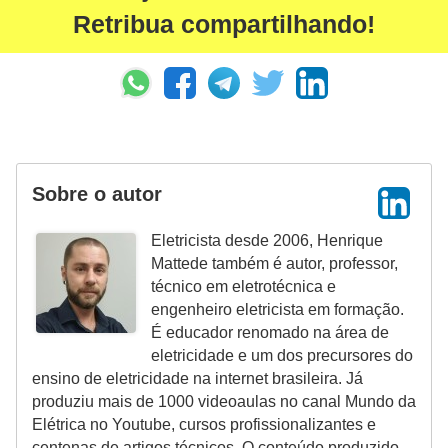
l
Retribua compartilhando!
e
t
r
i
c
Sobre o autor
i
d
Eletricista desde 2006, Henrique
a
Mattede também é autor, professor,
d
técnico em eletrotécnica e
engenheiro eletricista em formação.
e
É educador renomado na área de
I
eletricidade e um dos precursores do
ensino de eletricidade na internet brasileira. Já
n
produziu mais de 1000 videoaulas no canal Mundo da
s
Elétrica no Youtube, cursos profissionalizantes e
t
centenas de artigos técnicos. O conteúdo produzido