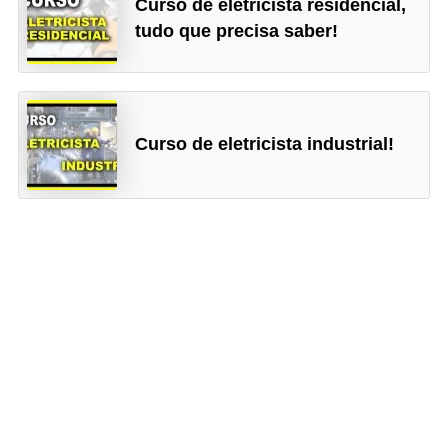
Curso de eletricista residencial,
r
tudo que precisa saber!
u
m
e
n
Curso de eletricista industrial!
t
o
s
d
e
m
e
d
i
ç