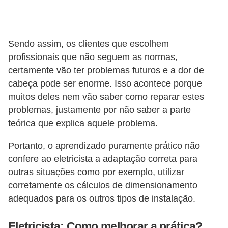
e
C
Sendo assim, os clientes que escolhem
u
profissionais que não seguem as normas,
r
certamente vão ter problemas futuros e a dor de
s
cabeça pode ser enorme. Isso acontece porque
o
muitos deles nem vão saber como reparar estes
s
problemas, justamente por não saber a parte
teórica que explica aquele problema.
d
e
Portanto, o aprendizado puramente prático não
e
confere ao eletricista a adaptação correta para
l
outras situações como por exemplo, utilizar
é
corretamente os cálculos de dimensionamento
adequados para os outros tipos de instalação.
t
r
Eletricista: Como melhorar a prática?