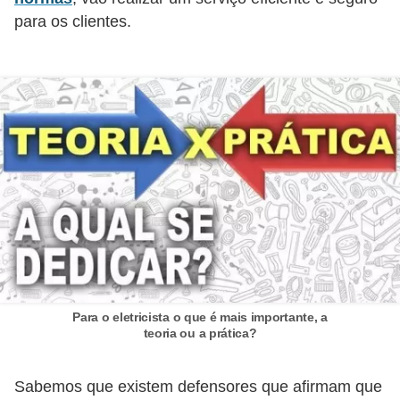
d
para os clientes.
e
C
u
r
i
o
s
i
d
a
d
Para o eletricista o que é mais importante, a
teoria ou a prática?
e
s
Sabemos que existem defensores que afirmam que
s