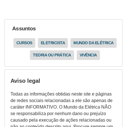
ã
o
P
Assuntos
r
o
CURSOS
ELETRICISTA
MUNDO DA ELÉTRICA
j
TEORIA OU PRÁTICA
VIVÊNCIA
e
t
o
Aviso legal
s
e
Todas as informações obtidas neste site e páginas
e
de redes sociais relacionadas a ele são apenas de
caráter INFORMATIVO. O Mundo da Elétrica NÃO
s
se responsabiliza por nenhum dano ou prejuízo
q
causado pela execução de ações relacionadas ou
u
não ao conteúdo descrito aqui. Procure sempre um