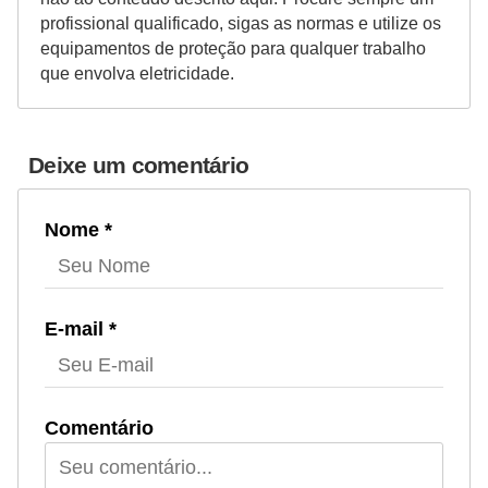
profissional qualificado, sigas as normas e utilize os
e
equipamentos de proteção para qualquer trabalho
m
que envolva eletricidade.
a
s
e
Deixe um comentário
l
é
Nome *
t
r
i
E-mail *
c
o
s
Comentário
S