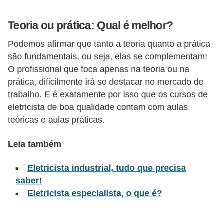
l
Teoria ou prática: Qual é melhor?
é
t
Podemos afirmar que tanto a teoria quanto a prática
r
são fundamentais, ou seja, elas se complementam!
O profissional que foca apenas na teoria ou na
i
prática, dificilmente irá se destacar no mercado de
c
trabalho. E é exatamente por isso que os cursos de
o
eletricista de boa qualidade contam com aulas
s
teóricas e aulas práticas.
C
Leia também
o
n
Eletricista industrial, tudo que precisa
c
saber!
e
Eletricista especialista, o que é?
i