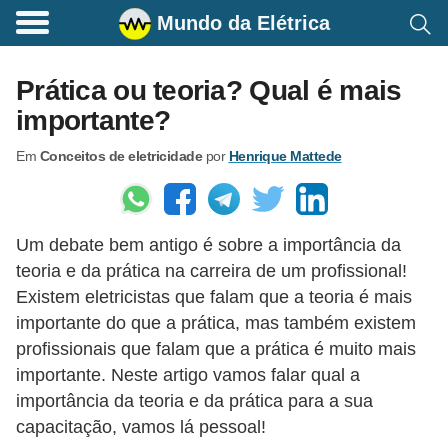
Mundo da Elétrica
C
o
Prática ou teoria? Qual é mais
m
importante?
a
Em
Conceitos de eletricidade
por
Henrique Mattede
n
d
o
Um debate bem antigo é sobre a importância da
s
teoria e da prática na carreira de um profissional!
E
Existem eletricistas que falam que a teoria é mais
l
importante do que a prática, mas também existem
é
profissionais que falam que a prática é muito mais
t
importante. Neste artigo vamos falar qual a
importância da teoria e da prática para a sua
r
capacitação, vamos lá pessoal!
i