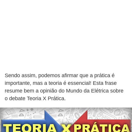
t
a
s
p
a
r
a
e
l
Sendo assim, podemos afirmar que a prática é
e
importante, mas a teoria é essencial! Esta frase
t
resume bem a opinião do Mundo da Elétrica sobre
r
o debate Teoria X Prática.
i
c
i