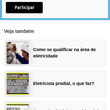
r
e
Participar
s
i
d
Veja também
e
n
Como se qualificar na área de
c
eletricidade
i
a
l
I
Eletricista predial, o que faz?
n
s
t