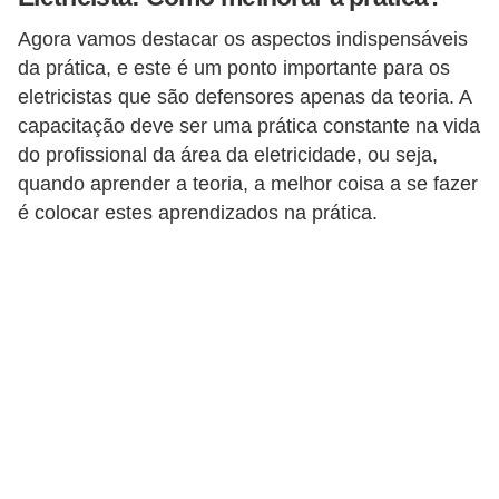
i
Agora vamos destacar os aspectos indispensáveis
c
da prática, e este é um ponto importante para os
a
eletricistas que são defensores apenas da teoria. A
e
capacitação deve ser uma prática constante na vida
m
do profissional da área da eletricidade, ou seja,
v
quando aprender a teoria, a melhor coisa a se fazer
í
é colocar estes aprendizados na prática.
d
e
o
F
a
ç
a
v