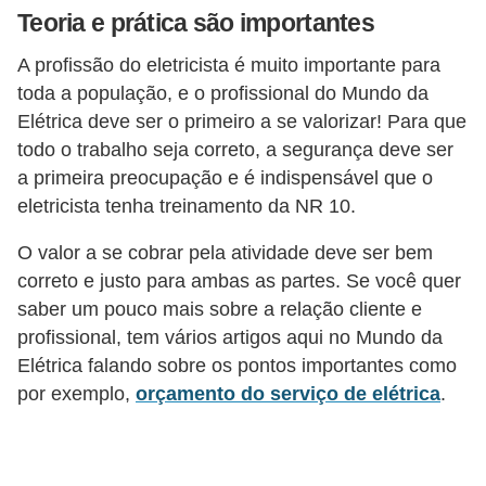
Teoria e prática são importantes
c
i
A profissão do eletricista é muito importante para
d
toda a população, e o profissional do Mundo da
a
Elétrica deve ser o primeiro a se valorizar! Para que
todo o trabalho seja correto, a segurança deve ser
d
a primeira preocupação e é indispensável que o
e
eletricista tenha treinamento da NR 10.
F
O valor a se cobrar pela atividade deve ser bem
e
correto e justo para ambas as partes. Se você quer
r
saber um pouco mais sobre a relação cliente e
r
profissional, tem vários artigos aqui no Mundo da
a
Elétrica falando sobre os pontos importantes como
m
por exemplo,
orçamento do serviço de elétrica
.
e
n