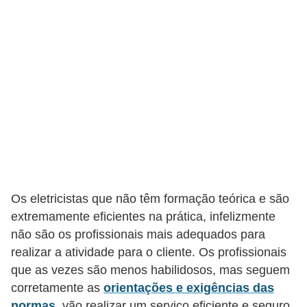
t
o
s
d
e
e
l
e
t
r
Os eletricistas que não têm formação teórica e são
i
extremamente eficientes na prática, infelizmente
c
não são os profissionais mais adequados para
i
realizar a atividade para o cliente. Os profissionais
que as vezes são menos habilidosos, mas seguem
d
corretamente as
orientações e exigências das
a
normas
, vão realizar um serviço eficiente e seguro