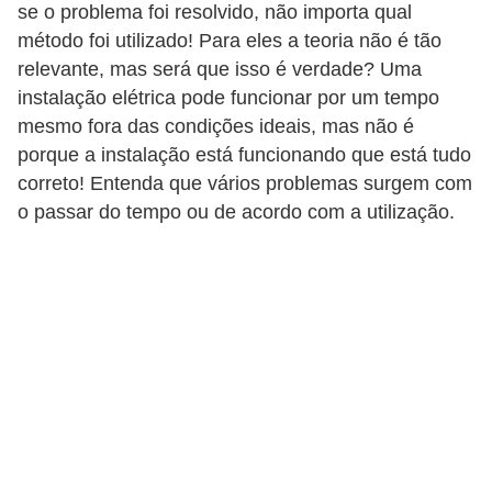
se o problema foi resolvido, não importa qual
o
método foi utilizado! Para eles a teoria não é tão
b
relevante, mas será que isso é verdade? Uma
r
instalação elétrica pode funcionar por um tempo
e
mesmo fora das condições ideais, mas não é
porque a instalação está funcionando que está tudo
e
correto! Entenda que vários problemas surgem com
l
o passar do tempo ou de acordo com a utilização.
e
t
r
i
c
i
d
a
d