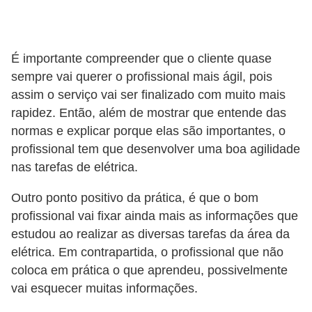
o
c
ê
É importante compreender que o cliente quase
m
sempre vai querer o profissional mais ágil, pois
assim o serviço vai ser finalizado com muito mais
e
rapidez. Então, além de mostrar que entende das
s
normas e explicar porque elas são importantes, o
m
profissional tem que desenvolver uma boa agilidade
o
nas tarefas de elétrica.
–
Outro ponto positivo da prática, é que o bom
E
profissional vai fixar ainda mais as informações que
l
estudou ao realizar as diversas tarefas da área da
e
elétrica. Em contrapartida, o profissional que não
t
coloca em prática o que aprendeu, possivelmente
r
vai esquecer muitas informações.
i