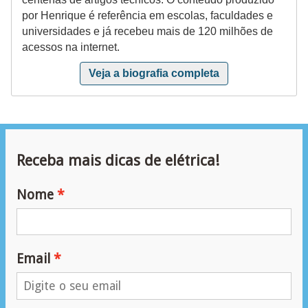
por Henrique é referência em escolas, faculdades e
a
universidades e já recebeu mais de 120 milhões de
l
acessos na internet.
a
Veja a biografia completa
ç
ã
o
e
Receba mais dicas de elétrica!
l
é
Nome
t
r
i
Email
c
a