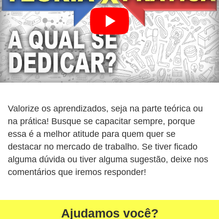
s
t
a
H
i
s
t
Valorize os aprendizados, seja na parte teórica ou
ó
na prática! Busque se capacitar sempre, porque
r
essa é a melhor atitude para quem quer se
i
destacar no mercado de trabalho. Se tiver ficado
a
alguma dúvida ou tiver alguma sugestão, deixe nos
s
comentários que iremos responder!
d
a
Ajudamos você?
e