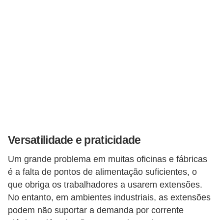
e
C
u
r
s
o
s
d
e
Versatilidade e praticidade
e
Um grande problema em muitas oficinas e fábricas
l
é a falta de pontos de alimentação suficientes, o
é
que obriga os trabalhadores a usarem extensões.
t
No entanto, em ambientes industriais, as extensões
r
podem não suportar a demanda por corrente