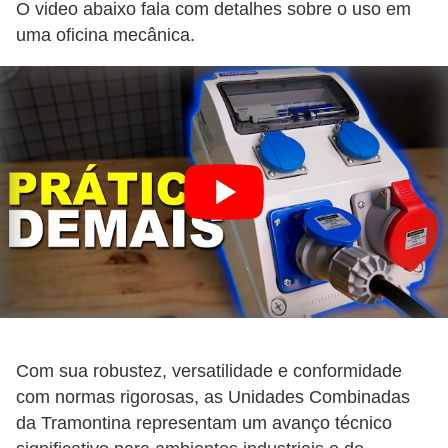
O video abaixo fala com detalhes sobre o uso em
l
uma oficina mecânica.
e
t
r
i
c
i
d
a
d
e
I
Com sua robustez, versatilidade e conformidade
n
com normas rigorosas, as Unidades Combinadas
s
da Tramontina representam um avanço técnico
t