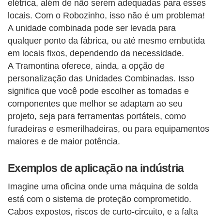
i
elétrica, além de não serem adequadas para esses
locais. Com o Robozinho, isso não é um problema!
c
A unidade combinada pode ser levada para
a
qualquer ponto da fábrica, ou até mesmo embutida
e
em locais fixos, dependendo da necessidade.
m
A Tramontina oferece, ainda, a opção de
v
personalização das Unidades Combinadas. Isso
í
significa que você pode escolher as tomadas e
componentes que melhor se adaptam ao seu
d
projeto, seja para ferramentas portáteis, como
e
furadeiras e esmerilhadeiras, ou para equipamentos
o
maiores e de maior potência.
F
Exemplos de aplicação na indústria
a
ç
Imagine uma oficina onde uma máquina de solda
a
está com o sistema de proteção comprometido.
v
Cabos expostos, riscos de curto-circuito, e a falta