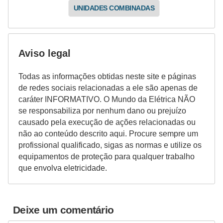
e
UNIDADES COMBINADAS
g
u
r
Aviso legal
a
Todas as informações obtidas neste site e páginas
n
de redes sociais relacionadas a ele são apenas de
ç
caráter INFORMATIVO. O Mundo da Elétrica NÃO
a
se responsabiliza por nenhum dano ou prejuízo
causado pela execução de ações relacionadas ou
e
não ao conteúdo descrito aqui. Procure sempre um
m
profissional qualificado, sigas as normas e utilize os
e
equipamentos de proteção para qualquer trabalho
l
que envolva eletricidade.
e
t
Deixe um comentário
r