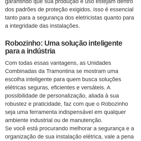
t
garantindo que sua produção e uso estejam dentro
dos padrões de proteção exigidos. Isso é essencial
a
tanto para a segurança dos eletricistas quanto para
s
a integridade das instalações.
p
a
Robozinho: Uma solução inteligente
r
para a indústria
a
Com todas essas vantagens, as Unidades
e
Combinadas da Tramontina se mostram uma
l
escolha inteligente para quem busca soluções
e
elétricas seguras, eficientes e versáteis. A
t
possibilidade de personalização, aliada à sua
robustez e praticidade, faz com que o Robozinho
r
seja uma ferramenta indispensável em qualquer
i
ambiente industrial ou de manutenção.
c
Se você está procurando melhorar a segurança e a
i
organização de sua instalação elétrica, vale a pena