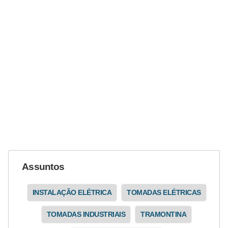
e
m
a
s
e
l
é
t
r
i
c
Assuntos
o
INSTALAÇÃO ELÉTRICA
TOMADAS ELÉTRICAS
s
TOMADAS INDUSTRIAIS
TRAMONTINA
S