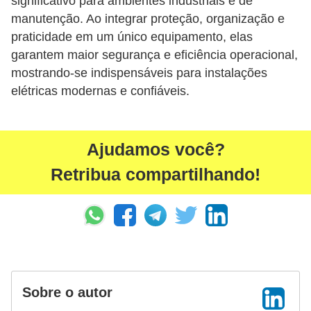
significativo para ambientes industriais e de
manutenção. Ao integrar proteção, organização e
a
praticidade em um único equipamento, elas
l
garantem maior segurança e eficiência operacional,
a
mostrando-se indispensáveis para instalações
ç
elétricas modernas e confiáveis.
ã
o
e
Ajudamos você?
l
Retribua compartilhando!
é
t
r
i
c
a
Sobre o autor