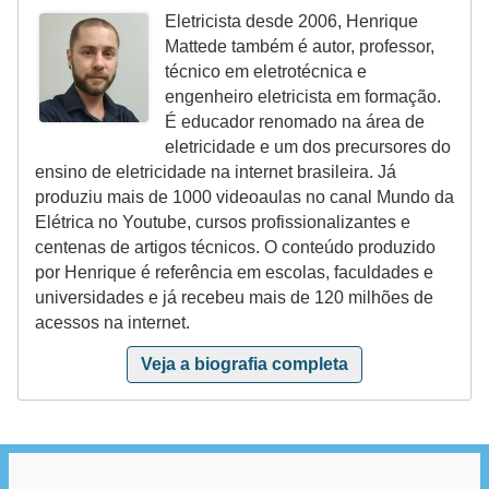
r
Eletricista desde 2006, Henrique
e
Mattede também é autor, professor,
s
técnico em eletrotécnica e
i
engenheiro eletricista em formação.
É educador renomado na área de
d
eletricidade e um dos precursores do
e
ensino de eletricidade na internet brasileira. Já
n
produziu mais de 1000 videoaulas no canal Mundo da
Elétrica no Youtube, cursos profissionalizantes e
c
centenas de artigos técnicos. O conteúdo produzido
i
por Henrique é referência em escolas, faculdades e
a
universidades e já recebeu mais de 120 milhões de
acessos na internet.
l
Veja a biografia completa
I
n
s
t