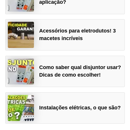
aplicação?
ã
o
P
Acessórios para eletrodutos! 3
r
macetes incríveis
o
j
e
Como saber qual disjuntor usar?
t
Dicas de como escolher!
o
s
e
e
Instalações elétricas, o que são?
s
q
u