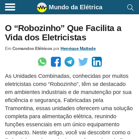
Mundo da Elétrica
C
o
O “Robozinho” Que Facilita a
m
Vida dos Eletricistas
a
Em
Comandos Elétricos
por
Henrique Mattede
n
d
o
As Unidades Combinadas, conhecidas por muitos
s
eletricistas como “Robozinho”, têm se destacado
E
em ambientes industriais e de manutenção por sua
l
eficiência e segurança. Fabricadas pela
é
Tramontina, essas unidades oferecem uma solução
t
completa para alimentação elétrica, reunindo
funções essenciais em um único equipamento
r
compacto. Neste artigo, você vai descobrir como o
i