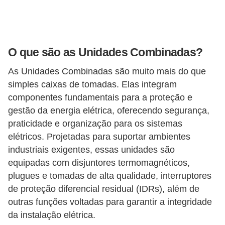
l
é
t
O que são as Unidades Combinadas?
r
As Unidades Combinadas são muito mais do que
i
simples caixas de tomadas. Elas integram
c
componentes fundamentais para a proteção e
o
gestão da energia elétrica, oferecendo segurança,
s
praticidade e organização para os sistemas
elétricos. Projetadas para suportar ambientes
C
industriais exigentes, essas unidades são
o
equipadas com disjuntores termomagnéticos,
n
plugues e tomadas de alta qualidade, interruptores
c
de proteção diferencial residual (IDRs), além de
e
outras funções voltadas para garantir a integridade
i
da instalação elétrica.