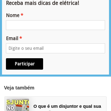
Receba mais dicas de elétrica!
r
u
Nome
m
e
n
Email
t
o
s
d
Participar
e
m
e
Veja também
d
i
O que é um disjuntor e qual sua
ç