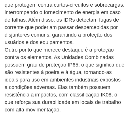
que protegem contra curtos-circuitos e sobrecargas,
o
interrompendo o fornecimento de energia em caso
b
de falhas. Além disso, os IDRs detectam fugas de
r
corrente que poderiam passar despercebidas por
e
disjuntores comuns, garantindo a proteção dos
e
usuários e dos equipamentos.
l
Outro ponto que merece destaque é a proteção
contra os elementos. As Unidades Combinadas
e
possuem grau de proteção IP65, o que significa que
t
são resistentes à poeira e à água, tornando-as
r
ideais para uso em ambientes industriais expostos
i
a condições adversas. Elas também possuem
c
resistência a impactos, com classificação IK08, o
i
que reforça sua durabilidade em locais de trabalho
com alta movimentação.
d
a
d