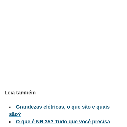
t
o
s
d
e
e
l
e
t
r
i
Leia também
c
i
Grandezas elétricas, o que são e quais
d
são?
a
O que é NR 35? Tudo que você precisa