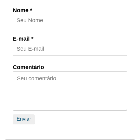
i
Nome *
c
i
d
E-mail *
a
d
e
Comentário