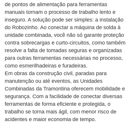
de pontos de alimentação para ferramentas
o
manuais tornam o processo de trabalho lento e
c
inseguro. A solução pode ser simples: a instalação
ê
do Robozinho. Ao conectar a máquina de solda à
m
unidade combinada, você não só garante proteção
e
contra sobrecargas e curto-circuitos, como também
s
resolve a falta de tomadas seguras e organizadas
para outras ferramentas necessárias no processo,
m
como esmerilhadeiras e furadeiras.
o
Em obras da construção civil, paradas para
–
manutenção ou até eventos, as Unidades
E
Combinadas da Tramontina oferecem mobilidade e
l
segurança. Com a facilidade de conectar diversas
e
ferramentas de forma eficiente e protegida, o
t
trabalho se torna mais ágil, com menor risco de
acidentes e maior economia de tempo.
r
i