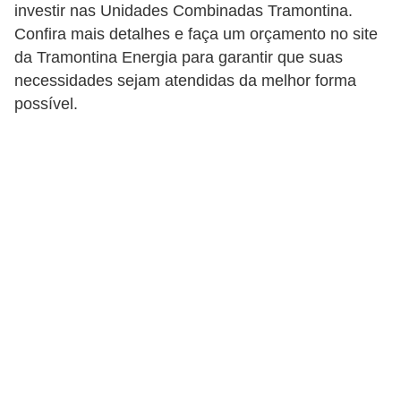
s
investir nas Unidades Combinadas Tramontina.
t
Confira mais detalhes e faça um orçamento no site
a
da Tramontina Energia para garantir que suas
necessidades sejam atendidas da melhor forma
H
possível.
i
s
t
ó
r
i
a
s
d
a
e