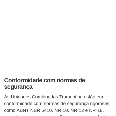
c
i
d
a
d
e
F
e
r
r
Conformidade com normas de
a
segurança
m
As Unidades Combinadas Tramontina estão em
e
conformidade com normas de segurança rigorosas,
n
como ABNT NBR 5410, NR-10, NR-12 e NR-18,