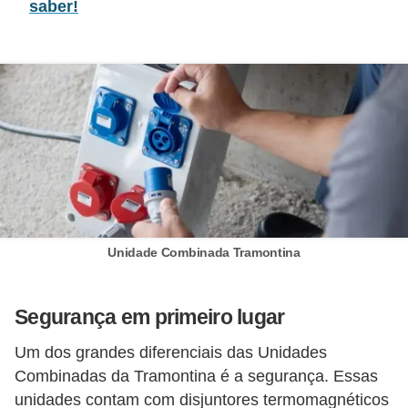
saber!
d
e
C
u
r
i
o
s
i
Unidade Combinada Tramontina
d
a
Segurança em primeiro lugar
d
e
Um dos grandes diferenciais das Unidades
s
Combinadas da Tramontina é a segurança. Essas
unidades contam com disjuntores termomagnéticos
s