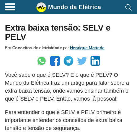
Mundo da Elétrica
C
o
Extra baixa tensão: SELV e
m
PELV
a
Em
Conceitos de eletricidade
por
Henrique Mattede
n
d
o
Você sabe o que é SELV? E o que é PELV? O
s
Mundo da Elétrica traz um artigo para falar sobre a
E
extra baixa tensão, onde vamos ensinar também o
l
que é SELV e PELV. Então, vamos lá pessoal!
é
Para entender o que é SELV e PELV primeiro é
t
importante entender os conceitos de extra baixa
r
tensão e tensão de segurança.
i