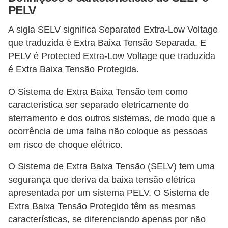
PELV
e
A sigla SELV significa Separated Extra-Low Voltage
C
que traduzida é Extra Baixa Tensão Separada. E
u
PELV é Protected Extra-Low Voltage que traduzida
r
é Extra Baixa Tensão Protegida.
s
O Sistema de Extra Baixa Tensão tem como
o
característica ser separado eletricamente do
s
aterramento e dos outros sistemas, de modo que a
d
ocorrência de uma falha não coloque as pessoas
e
em risco de choque elétrico.
e
O Sistema de Extra Baixa Tensão (SELV) tem uma
l
segurança que deriva da baixa tensão elétrica
é
apresentada por um sistema PELV. O Sistema de
t
Extra Baixa Tensão Protegido têm as mesmas
r
características, se diferenciando apenas por não