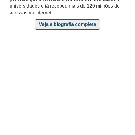
universidades e já recebeu mais de 120 milhões de
e
acessos na internet.
m
Veja a biografia completa
a
s
e
l
é
t
r
i
c
o
s
S