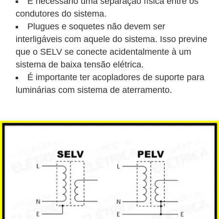
É necessário uma separação física entre os
s
condutores do sistema.
t
Plugues e soquetes não devem ser
a
interligáveis com aquele do sistema. Isso previne
H
que o SELV se conecte acidentalmente à um
sistema de baixa tensão elétrica.
i
É importante ter acopladores de suporte para
s
luminárias com sistema de aterramento.
t
ó
r
i
a
s
d
a
e