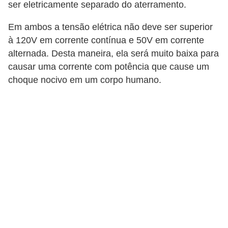
i
ser eletricamente separado do aterramento.
c
Em ambos a tensão elétrica não deve ser superior
a
à 120V em corrente contínua e 50V em corrente
e
alternada. Desta maneira, ela será muito baixa para
m
causar uma corrente com potência que cause um
v
choque nocivo em um corpo humano.
í
d
e
o
F
a
ç
a
v