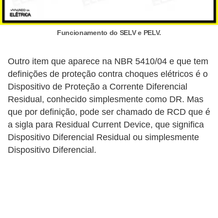
l
e
Funcionamento do SELV e PELV.
t
r
Outro item que aparece na NBR 5410/04 e que tem
i
definições de proteção contra choques elétricos é o
c
Dispositivo de Proteção a Corrente Diferencial
i
Residual, conhecido simplesmente como DR. Mas
d
que por definição, pode ser chamado de RCD que é
a
a sigla para Residual Current Device, que significa
Dispositivo Diferencial Residual ou simplesmente
d
Dispositivo Diferencial.
e
I
n
s
t