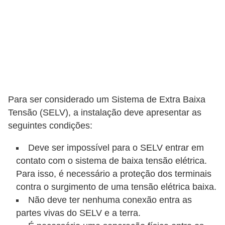
t
a
s
p
a
r
a
Para ser considerado um Sistema de Extra Baixa
e
Tensão (SELV), a instalação deve apresentar as
l
seguintes condições:
e
Deve ser impossível para o SELV entrar em
t
contato com o sistema de baixa tensão elétrica.
r
Para isso, é necessário a proteção dos terminais
i
contra o surgimento de uma tensão elétrica baixa.
c
Não deve ter nenhuma conexão entra as
i
partes vivas do SELV e a terra.