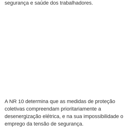
t
segurança e saúde dos trabalhadores.
o
s
d
e
e
l
e
t
r
i
c
A NR 10 determina que as medidas de proteção
i
coletivas compreendam prioritariamente a
d
desenergização elétrica, e na sua impossibilidade o
a
emprego da tensão de segurança.