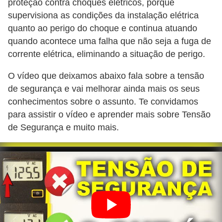
r
proteção contra choques elétricos, porque
e
supervisiona as condições da instalação elétrica
quanto ao perigo do choque e continua atuando
s
quando acontece uma falha que não seja a fuga de
i
corrente elétrica, eliminando a situação de perigo.
d
e
O vídeo que deixamos abaixo fala sobre a tensão
de segurança e vai melhorar ainda mais os seus
n
conhecimentos sobre o assunto. Te convidamos
c
para assistir o vídeo e aprender mais sobre Tensão
i
de Segurança e muito mais.
a
l
I
n
s
t