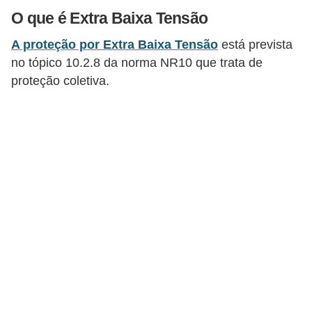
c
O que é Extra Baixa Tensão
o
A proteção por Extra Baixa Tensão
está prevista
s
no tópico 10.2.8 da norma NR10 que trata de
C
proteção coletiva.
o
m
p
o
n
e
n
t
e
s
e