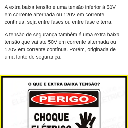
d
A extra baixa tensão é uma tensão inferior à 50V
e
em corrente alternada ou 120V em corrente
contínua, seja entre fases ou entre fase e terra.
C
u
A tensão de segurança também é uma extra baixa
r
tensão que vai até 50V em corrente alternada ou
i
120V em corrente contínua. Porém, originada de
uma fonte de segurança.
o
s
i
d
a
d
e
s
s