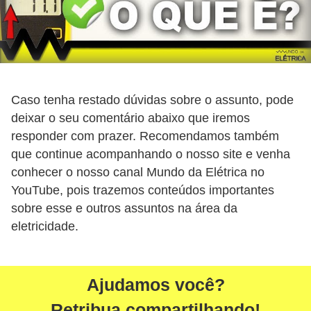
r
u
m
e
n
Caso tenha restado dúvidas sobre o assunto, pode
t
deixar o seu comentário abaixo que iremos
o
responder com prazer. Recomendamos também
s
que continue acompanhando o nosso site e venha
conhecer o nosso canal Mundo da Elétrica no
d
YouTube, pois trazemos conteúdos importantes
e
sobre esse e outros assuntos na área da
m
eletricidade.
e
d
i
Ajudamos você?
ç
Retribua compartilhando!