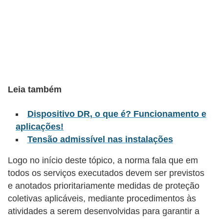
l
é
t
r
i
c
Leia também
o
Dispositivo DR, o que é? Funcionamento e
s
aplicações!
C
Tensão admissível nas instalações
o
Logo no início deste tópico, a norma fala que em
n
todos os serviços executados devem ser previstos
c
e anotados prioritariamente medidas de proteção
e
coletivas aplicáveis, mediante procedimentos às
i
atividades a serem desenvolvidas para garantir a