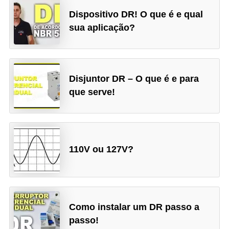
i
Dispositivo DR! O que é e qual
c
sua aplicação?
i
d
a
Disjuntor DR – O que é e para
d
que serve!
e
110V ou 127V?
Como instalar um DR passo a
passo!