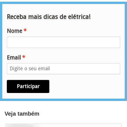
e
g
Receba mais dicas de elétrica!
u
r
Nome
a
n
ç
Email
a
e
m
Participar
e
l
e
t
Veja também
r