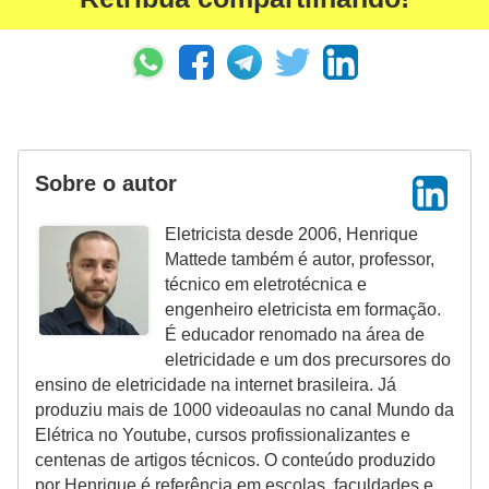
ã
o
P
r
o
Sobre o autor
j
e
Eletricista desde 2006, Henrique
t
Mattede também é autor, professor,
técnico em eletrotécnica e
o
engenheiro eletricista em formação.
s
É educador renomado na área de
e
eletricidade e um dos precursores do
e
ensino de eletricidade na internet brasileira. Já
produziu mais de 1000 videoaulas no canal Mundo da
s
Elétrica no Youtube, cursos profissionalizantes e
q
centenas de artigos técnicos. O conteúdo produzido
u
por Henrique é referência em escolas, faculdades e