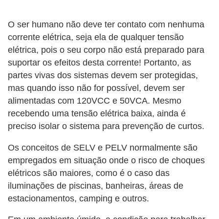
o
c
O ser humano não deve ter contato com nenhuma
corrente elétrica, seja ela de qualquer tensão
ê
elétrica, pois o seu corpo não está preparado para
m
suportar os efeitos desta corrente! Portanto, as
e
partes vivas dos sistemas devem ser protegidas,
s
mas quando isso não for possível, devem ser
m
alimentadas com 120VCC e 50VCA. Mesmo
o
recebendo uma tensão elétrica baixa, ainda é
–
preciso isolar o sistema para prevenção de curtos.
E
Os conceitos de SELV e PELV normalmente são
l
empregados em situação onde o risco de choques
e
elétricos são maiores, como é o caso das
t
iluminações de piscinas, banheiras, áreas de
estacionamentos, camping e outros.
r
i