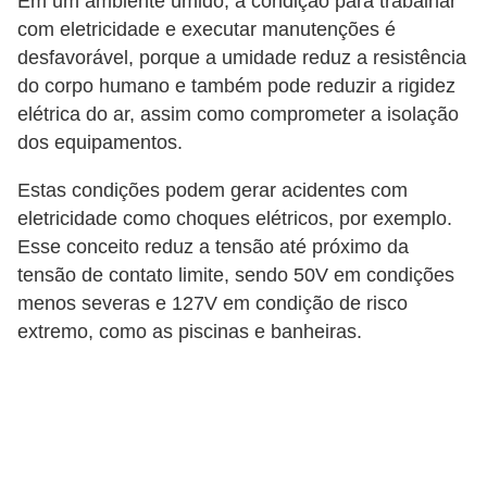
Em um ambiente úmido, a condição para trabalhar
c
com eletricidade e executar manutenções é
i
desfavorável, porque a umidade reduz a resistência
do corpo humano e também pode reduzir a rigidez
d
elétrica do ar, assim como comprometer a isolação
a
dos equipamentos.
d
e
Estas condições podem gerar acidentes com
eletricidade como choques elétricos, por exemplo.
F
Esse conceito reduz a tensão até próximo da
e
tensão de contato limite, sendo 50V em condições
r
menos severas e 127V em condição de risco
r
extremo, como as piscinas e banheiras.
a
m
e
n