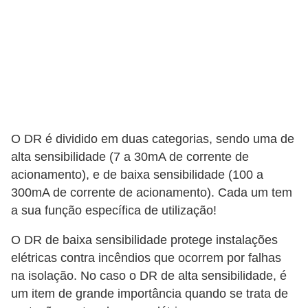
a
l
a
ç
ã
o
O DR é dividido em duas categorias, sendo uma de
e
alta sensibilidade (7 a 30mA de corrente de
l
acionamento), e de baixa sensibilidade (100 a
é
300mA de corrente de acionamento). Cada um tem
t
a sua função específica de utilização!
r
O DR de baixa sensibilidade protege instalações
i
elétricas contra incêndios que ocorrem por falhas
c
na isolação. No caso o DR de alta sensibilidade, é
a
um item de grande importância quando se trata de