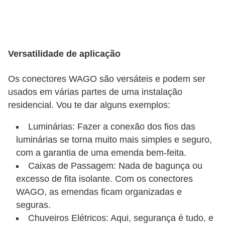
o
c
ê
Versatilidade de aplicação
m
e
Os conectores WAGO são versáteis e podem ser
s
usados em várias partes de uma instalação
m
residencial. Vou te dar alguns exemplos:
o
Luminárias: Fazer a conexão dos fios das
–
luminárias se torna muito mais simples e seguro,
E
com a garantia de uma emenda bem-feita.
l
Caixas de Passagem: Nada de bagunça ou
e
excesso de fita isolante. Com os conectores
t
WAGO, as emendas ficam organizadas e
r
seguras.
Chuveiros Elétricos: Aqui, segurança é tudo, e
i