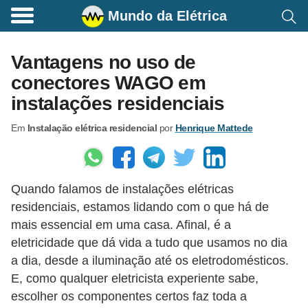
Mundo da Elétrica
C
o
Vantagens no uso de
m
conectores WAGO em
a
instalações residenciais
n
Em
Instalação elétrica residencial
por
Henrique Mattede
d
o
s
Quando falamos de instalações elétricas
E
residenciais, estamos lidando com o que há de
l
mais essencial em uma casa. Afinal, é a
é
eletricidade que dá vida a tudo que usamos no dia
t
a dia, desde a iluminação até os eletrodomésticos.
r
E, como qualquer eletricista experiente sabe,
escolher os componentes certos faz toda a
i