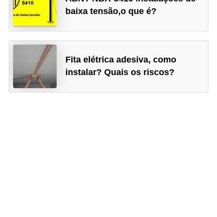
e
baixa tensão,o que é?
g
u
r
Fita elétrica adesiva, como
a
instalar? Quais os riscos?
n
ç
a
e
m
e
l
e
t
r