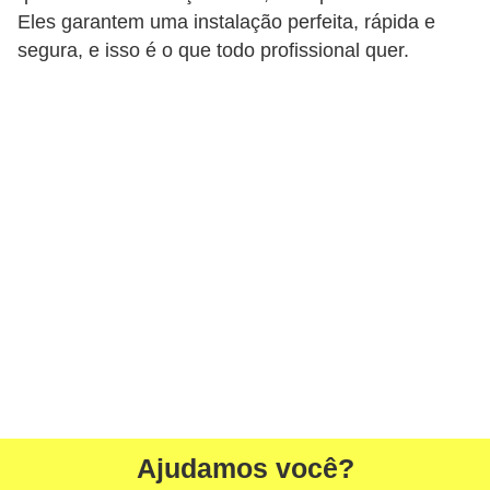
r
Eles garantem uma instalação perfeita, rápida e
e
segura, e isso é o que todo profissional quer.
s
i
d
e
n
c
i
a
l
I
n
s
Ajudamos você?
t