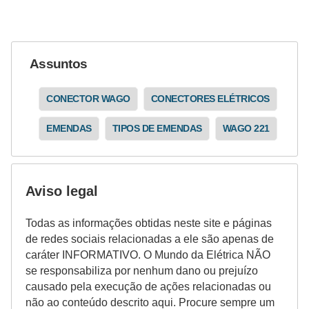
i
c
i
Assuntos
d
a
CONECTOR WAGO
CONECTORES ELÉTRICOS
d
EMENDAS
TIPOS DE EMENDAS
WAGO 221
e
Aviso legal
Todas as informações obtidas neste site e páginas
de redes sociais relacionadas a ele são apenas de
caráter INFORMATIVO. O Mundo da Elétrica NÃO
se responsabiliza por nenhum dano ou prejuízo
causado pela execução de ações relacionadas ou
não ao conteúdo descrito aqui. Procure sempre um