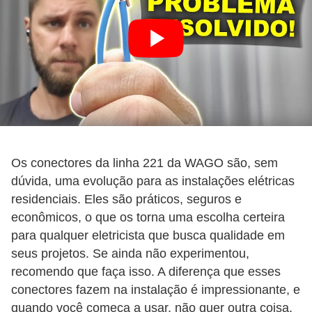
a
l
a
ç
ã
o
e
Os conectores da linha 221 da WAGO são, sem
l
dúvida, uma evolução para as instalações elétricas
é
residenciais. Eles são práticos, seguros e
t
econômicos, o que os torna uma escolha certeira
r
para qualquer eletricista que busca qualidade em
i
seus projetos. Se ainda não experimentou,
c
recomendo que faça isso. A diferença que esses
conectores fazem na instalação é impressionante, e
a
quando você começa a usar, não quer outra coisa.