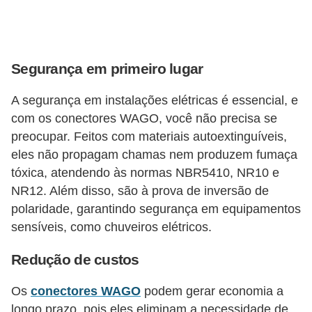
s
t
a
Segurança em primeiro lugar
H
i
A segurança em instalações elétricas é essencial, e
s
com os conectores WAGO, você não precisa se
t
preocupar. Feitos com materiais autoextinguíveis,
eles não propagam chamas nem produzem fumaça
ó
tóxica, atendendo às normas NBR5410, NR10 e
r
NR12. Além disso, são à prova de inversão de
i
polaridade, garantindo segurança em equipamentos
a
sensíveis, como chuveiros elétricos.
s
Redução de custos
d
a
Os
conectores WAGO
podem gerar economia a
e
longo prazo, pois eles eliminam a necessidade de