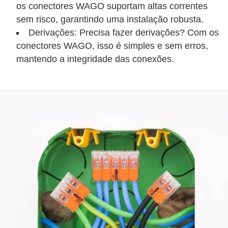
os conectores WAGO suportam altas correntes
c
sem risco, garantindo uma instalação robusta.
i
Derivações: Precisa fazer derivações? Com os
d
conectores WAGO, isso é simples e sem erros,
a
mantendo a integridade das conexões.
d
e
F
e
r
r
a
m
e
n