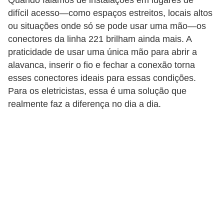
Quando falamos de instalações em lugares de
i
difícil acesso—como espaços estreitos, locais altos
c
ou situações onde só se pode usar uma mão—os
a
conectores da linha 221 brilham ainda mais. A
e
praticidade de usar uma única mão para abrir a
m
alavanca, inserir o fio e fechar a conexão torna
v
esses conectores ideais para essas condições.
Para os eletricistas, essa é uma solução que
í
realmente faz a diferença no dia a dia.
d
e
o
F
a
ç
a
v