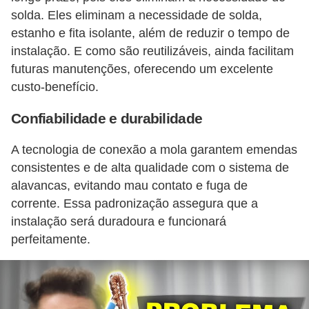
l
solda. Eles eliminam a necessidade de solda,
e
estanho e fita isolante, além de reduzir o tempo de
instalação. E como são reutilizáveis, ainda facilitam
t
futuras manutenções, oferecendo um excelente
r
custo-benefício.
i
c
Confiabilidade e durabilidade
i
A tecnologia de conexão a mola garantem emendas
d
consistentes e de alta qualidade com o sistema de
a
alavancas, evitando mau contato e fuga de
d
corrente. Essa padronização assegura que a
e
instalação será duradoura e funcionará
perfeitamente.
I
n
s
t