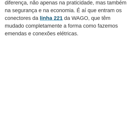
diferença, não apenas na praticidade, mas também
c
na segurança e na economia. É aí que entram os
o
conectores da
linha 221
da WAGO, que têm
s
mudado completamente a forma como fazemos
emendas e conexões elétricas.
C
o
m
p
o
n
e
n
t
e
s
e