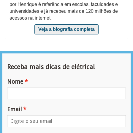
ã
por Henrique é referência em escolas, faculdades e
universidades e já recebeu mais de 120 milhões de
o
acessos na internet.
P
Veja a biografia completa
r
o
j
e
Receba mais dicas de elétrica!
t
o
Nome
s
e
e
Email
s
q
u