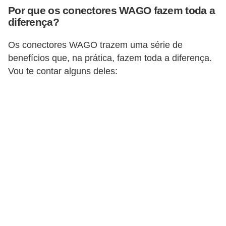
Por que os conectores WAGO fazem toda a
o
diferença?
b
r
Os conectores WAGO trazem uma série de
e
benefícios que, na prática, fazem toda a diferença.
Vou te contar alguns deles:
e
l
e
t
r
i
c
i
d
a
d