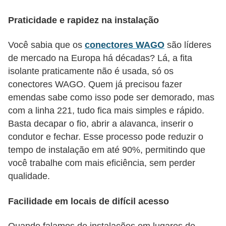
e
Praticidade e rapidez na instalação
C
Você sabia que os
conectores WAGO
são líderes
u
de mercado na Europa há décadas? Lá, a fita
r
isolante praticamente não é usada, só os
s
conectores WAGO. Quem já precisou fazer
o
emendas sabe como isso pode ser demorado, mas
s
com a linha 221, tudo fica mais simples e rápido.
d
Basta decapar o fio, abrir a alavanca, inserir o
condutor e fechar. Esse processo pode reduzir o
e
tempo de instalação em até 90%, permitindo que
e
você trabalhe com mais eficiência, sem perder
l
qualidade.
é
t
Facilidade em locais de difícil acesso
r