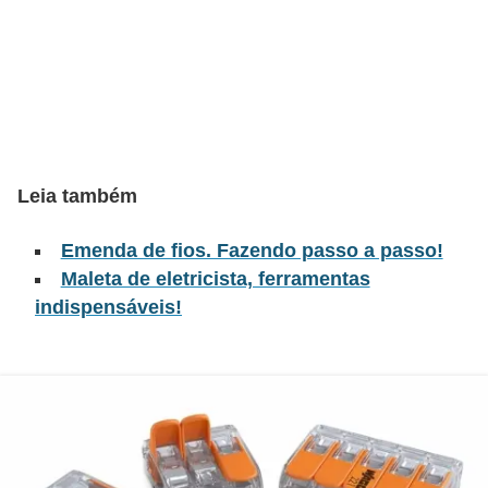
l
é
t
r
i
c
Leia também
o
Emenda de fios. Fazendo passo a passo!
s
Maleta de eletricista, ferramentas
C
indispensáveis!
o
n
c
e
i