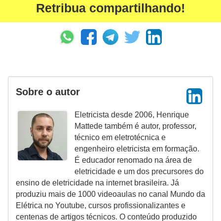
r
Retribua compartilhando!
u
m
e
n
t
Sobre o autor
o
s
Eletricista desde 2006, Henrique
d
Mattede também é autor, professor,
técnico em eletrotécnica e
e
engenheiro eletricista em formação.
m
É educador renomado na área de
e
eletricidade e um dos precursores do
d
ensino de eletricidade na internet brasileira. Já
produziu mais de 1000 videoaulas no canal Mundo da
i
Elétrica no Youtube, cursos profissionalizantes e
ç
centenas de artigos técnicos. O conteúdo produzido