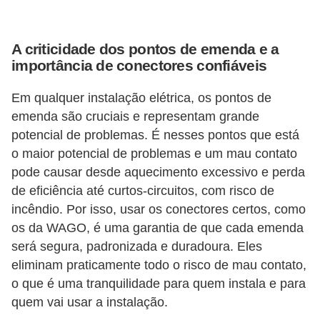
d
e
A criticidade dos pontos de emenda e a
C
importância de conectores confiáveis
u
Em qualquer instalação elétrica, os pontos de
r
emenda são cruciais e representam grande
i
potencial de problemas. É nesses pontos que está
o
o maior potencial de problemas e um mau contato
s
pode causar desde aquecimento excessivo e perda
i
de eficiência até curtos-circuitos, com risco de
d
incêndio. Por isso, usar os conectores certos, como
os da WAGO, é uma garantia de que cada emenda
a
será segura, padronizada e duradoura. Eles
d
eliminam praticamente todo o risco de mau contato,
e
o que é uma tranquilidade para quem instala e para
s
quem vai usar a instalação.
s