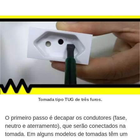
t
a
s
p
a
r
a
e
l
e
t
Tomada tipo TUG de três furos.
r
i
O primeiro passo é decapar os condutores (fase,
c
neutro e aterramento), que serão conectados na
i
tomada. Em alguns modelos de tomadas têm um