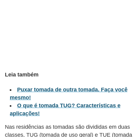
l
é
t
r
i
c
o
s
Leia também
C
Puxar tomada de outra tomada. Faça você
o
mesmo!
n
O que é tomada TUG? Características e
c
aplicações!
e
Nas residências as tomadas são divididas em duas
i
classes, TUG (tomada de uso geral) e TUE (tomada