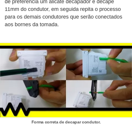
de preferência um alicate decapador e decape
l
11mm do condutor, em seguida repita o processo
e
para os demais condutores que serão conectados
t
aos bornes da tomada.
r
i
c
i
d
a
d
e
I
n
s
Forma correta de decapar condutor.
t