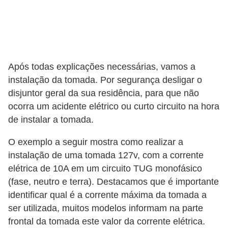
c
i
d
a
Após todas explicações necessárias, vamos a
d
instalação da tomada. Por segurança desligar o
e
disjuntor geral da sua residência, para que não
ocorra um acidente elétrico ou curto circuito na hora
F
de instalar a tomada.
e
r
O exemplo a seguir mostra como realizar a
r
instalação de uma tomada 127v, com a corrente
a
elétrica de 10A em um circuito TUG monofásico
(fase, neutro e terra). Destacamos que é importante
m
identificar qual é a corrente máxima da tomada a
e
ser utilizada, muitos modelos informam na parte
n
frontal da tomada este valor da corrente elétrica.