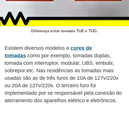
o
b
r
Diferença entre tomada TUE e TUG.
e
e
Existem diversos modelos e
cores de
l
tomadas
como por exemplo, tomadas duplas,
e
tomada com interruptor, modular, UBS, embutir,
t
sobrepor etc. Nas residências as tomadas mais
r
usadas são as de três furos de 10A de 127v/220v
i
ou 20A de 127v/220v. O terceiro furo foi
c
implementado por se responsável pela conexão do
aterramento dos aparelhos elétrico e eletrônicos.
i
d
a
d