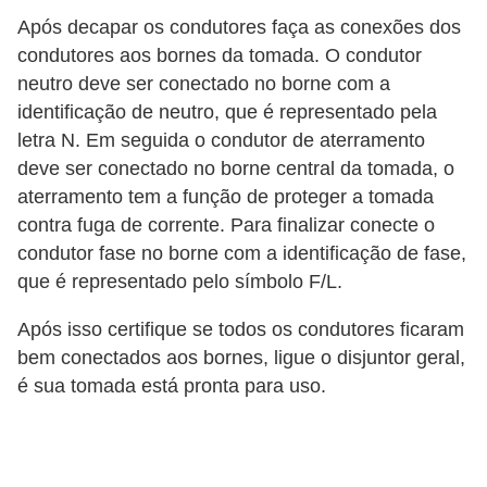
Após decapar os condutores faça as conexões dos
a
condutores aos bornes da tomada. O condutor
l
neutro deve ser conectado no borne com a
a
identificação de neutro, que é representado pela
ç
letra N. Em seguida o condutor de aterramento
ã
deve ser conectado no borne central da tomada, o
o
aterramento tem a função de proteger a tomada
contra fuga de corrente. Para finalizar conecte o
e
condutor fase no borne com a identificação de fase,
l
que é representado pelo símbolo F/L.
é
t
Após isso certifique se todos os condutores ficaram
r
bem conectados aos bornes, ligue o disjuntor geral,
é sua tomada está pronta para uso.
i
c
a