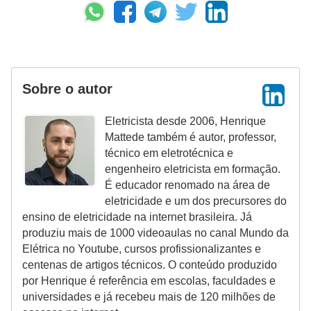
e
m
a
s
Sobre o autor
e
l
Eletricista desde 2006, Henrique
Mattede também é autor, professor,
é
técnico em eletrotécnica e
t
engenheiro eletricista em formação.
r
É educador renomado na área de
eletricidade e um dos precursores do
i
ensino de eletricidade na internet brasileira. Já
c
produziu mais de 1000 videoaulas no canal Mundo da
o
Elétrica no Youtube, cursos profissionalizantes e
centenas de artigos técnicos. O conteúdo produzido
s
por Henrique é referência em escolas, faculdades e
S
universidades e já recebeu mais de 120 milhões de