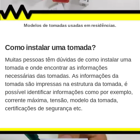
i
c
a
Modelos de tomadas usadas em residências.
e
m
Como instalar uma tomada?
v
í
Muitas pessoas têm dúvidas de como instalar uma
d
tomada e onde encontrar as informações
necessárias das tomadas. As informações da
e
tomada são impressas na estrutura da tomada, é
o
possível identificar informações como por exemplo,
F
corrente máxima, tensão, modelo da tomada,
a
certificações de segurança etc.
ç
a
v