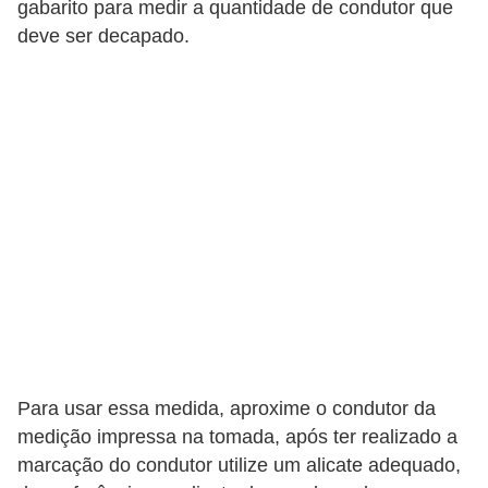
s
gabarito para medir a quantidade de condutor que
deve ser decapado.
t
a
H
i
s
t
ó
r
i
a
s
d
Para usar essa medida, aproxime o condutor da
medição impressa na tomada, após ter realizado a
a
marcação do condutor utilize um alicate adequado,
e