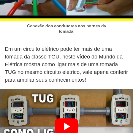
r
u
m
Conexão dos condutores nos bornes da
e
tomada.
n
t
Em um circuito elétrico pode ter mais de uma
tomada da classe TGU, neste vídeo do Mundo da
o
Elétrica mostra como ligar mais de uma tomada
s
TUG no mesmo circuito elétrico, vale apena conferir
d
para ampliar seus conhecimentos!
e
m
e
d
i
ç