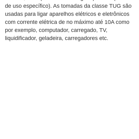
t
de uso específico). As tomadas da classe TUG são
o
usadas para ligar aparelhos elétricos e eletrônicos
s
com corrente elétrica de no máximo até 10A como
por exemplo, computador, carregado, TV,
d
liquidificador, geladeira, carregadores etc.
e
e
l
e
t
r
i
c
i
d
a