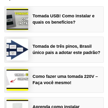
i
c
Tomada USB! Como instalar e
i
quais os benefícios?
d
a
d
e
Tomada de três pinos, Brasil
único pais a adotar este padrão?
Como fazer uma tomada 220V –
Faça você mesmo!
Aprenda como instalar