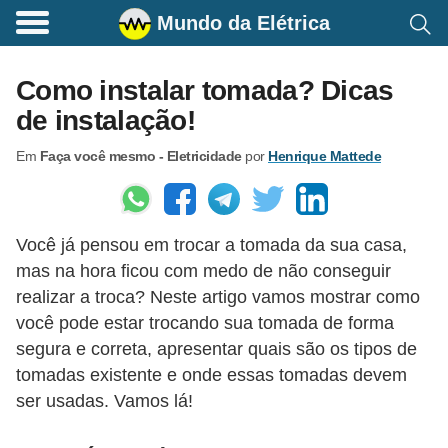
Mundo da Elétrica
C
o
Como instalar tomada? Dicas
m
de instalação!
a
Em
Faça você mesmo - Eletricidade
por
Henrique Mattede
n
d
o
Você já pensou em trocar a tomada da sua casa,
s
mas na hora ficou com medo de não conseguir
E
realizar a troca? Neste artigo vamos mostrar como
l
você pode estar trocando sua tomada de forma
é
segura e correta, apresentar quais são os tipos de
t
tomadas existente e onde essas tomadas devem
ser usadas. Vamos lá!
r
i