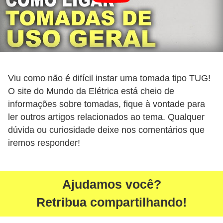
ã
o
P
r
o
Viu como não é difícil instar uma tomada tipo TUG!
j
O site do Mundo da Elétrica está cheio de
e
informações sobre tomadas, fique à vontade para
t
ler outros artigos relacionados ao tema. Qualquer
dúvida ou curiosidade deixe nos comentários que
o
iremos responder!
s
e
e
Ajudamos você?
s
Retribua compartilhando!
q
u