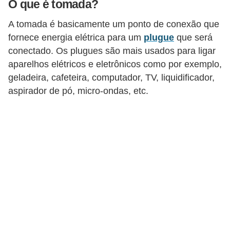
O que é tomada?
c
o
A tomada é basicamente um ponto de conexão que
fornece energia elétrica para um
plugue
que será
s
conectado. Os plugues são mais usados para ligar
C
aparelhos elétricos e eletrônicos como por exemplo,
o
geladeira, cafeteira, computador, TV, liquidificador,
m
aspirador de pó, micro-ondas, etc.
p
o
n
e
n
t
e
s
e