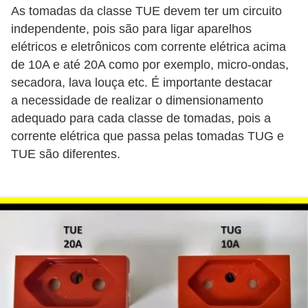
d
As tomadas da classe TUE devem ter um circuito
e
independente, pois são para ligar aparelhos
elétricos e eletrônicos com corrente elétrica acima
C
de 10A e até 20A como por exemplo, micro-ondas,
u
secadora, lava louça etc. É importante destacar
r
a necessidade de realizar o dimensionamento
i
adequado para cada classe de tomadas, pois a
corrente elétrica que passa pelas tomadas TUG e
o
TUE são diferentes.
s
i
d
a
d
e
s
s