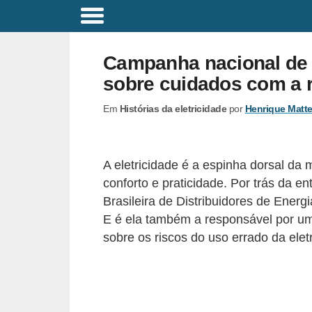
C
o
Campanha nacional de S
m
sobre cuidados com a r
a
Em
Histórias da eletricidade
por
Henrique Matt
n
d
o
A eletricidade é a espinha dorsal d
s
conforto e praticidade. Por trás da e
E
Brasileira de Distribuidores de Ener
l
E é ela também a responsável por u
sobre os riscos do uso errado da el
é
t
r
i