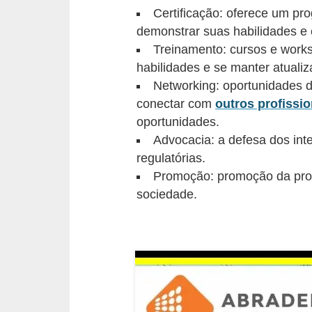
Certificação: oferece um pro
o
demonstrar suas habilidades e
b
Treinamento: cursos e works
r
habilidades e se manter atuali
e
Networking: oportunidades d
e
conectar com
outros profissio
l
oportunidades.
Advocacia: a defesa dos inte
e
regulatórias.
t
Promoção: promoção da profi
r
sociedade.
i
c
i
d
a
d