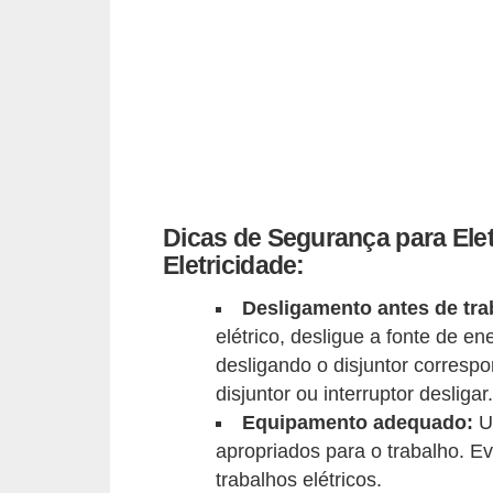
i
c
a
e
m
v
í
Dicas de Segurança para Ele
d
Eletricidade:
e
o
Desligamento antes de tra
elétrico, desligue a fonte de en
F
desligando o disjuntor corresp
a
disjuntor ou interruptor desligar.
ç
Equipamento adequado:
Us
a
apropriados para o trabalho. E
v
trabalhos elétricos.