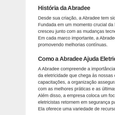
d
História da Abradee
e
Desde sua criação, a Abradee tem sid
C
Fundada em um momento crucial da hi
u
cresceu junto com as mudanças tecnol
r
Em cada marco importante, a Abradee
i
promovendo melhorias contínuas.
o
Como a Abradee Ajuda Eletri
s
i
A Abradee compreende a importância d
d
da eletricidade que chega às nossas 
capacitações, a organização assegura
a
com as melhores práticas e as última
d
Além disso, a empresa coloca um foc
e
eletricistas retornem em segurança pa
s
Ela oferece uma variedade de recursos
s