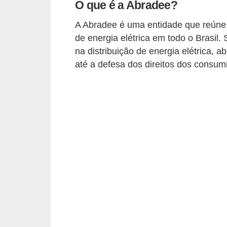
O que é a Abradee?
t
o
A Abradee é uma entidade que reúne 
s
de energia elétrica em todo o Brasil
d
na distribuição de energia elétrica, 
até a defesa dos direitos dos consum
e
e
l
e
t
r
i
c
i
d
a