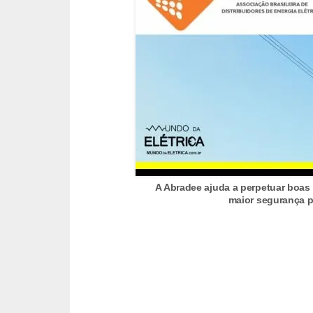
e
C
u
r
s
o
s
d
A Abradee ajuda a perpetuar boas 
e
maior segurança p
e
l
é
t
r