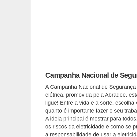
c
o
s
C
o
m
p
o
Campanha Nacional de Segu
n
A Campanha Nacional de Segurança p
e
elétrica, promovida pela Abradee, es
n
ligue! Entre a vida e a sorte, escolha
t
quanto é importante fazer o seu trab
e
A ideia principal é mostrar para todos
s
os riscos da eletricidade e como se p
a responsabilidade de usar a eletric
e