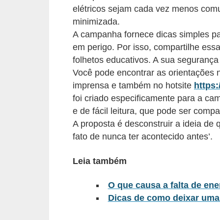
elétricos sejam cada vez menos comu
l
minimizada.
é
A campanha fornece dicas simples par
t
em perigo. Por isso, compartilhe ess
r
folhetos educativos. A sua segurança
i
Você pode encontrar as orientações n
imprensa e também no hotsite
https
c
foi criado especificamente para a cam
o
e de fácil leitura, que pode ser comp
s
A proposta é desconstruir a ideia de
C
fato de nunca ter acontecido antes’.
o
Leia também
n
c
O que causa a falta de ene
e
Dicas de como deixar uma
i