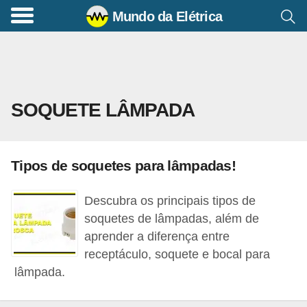
Mundo da Elétrica
C
o
m
a
SOQUETE LÂMPADA
n
d
o
Tipos de soquetes para lâmpadas!
s
E
Descubra os principais tipos de
l
soquetes de lâmpadas, além de
é
aprender a diferença entre
receptáculo, soquete e bocal para
t
lâmpada.
r
i