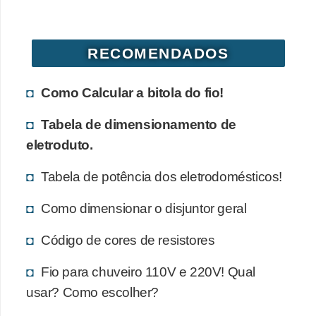
d
e
RECOMENDADOS
C
u
Como Calcular a bitola do fio!
r
i
Tabela de dimensionamento de
o
eletroduto.
s
Tabela de potência dos eletrodomésticos!
i
d
Como dimensionar o disjuntor geral
a
Código de cores de resistores
d
e
Fio para chuveiro 110V e 220V! Qual
s
usar? Como escolher?
s