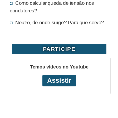
Como calcular queda de tensão nos
o
condutores?
b
r
Neutro, de onde surge? Para que serve?
e
e
l
PARTICIPE
e
t
Temos vídeos no Youtube
r
i
Assistir
c
i
d
a
d