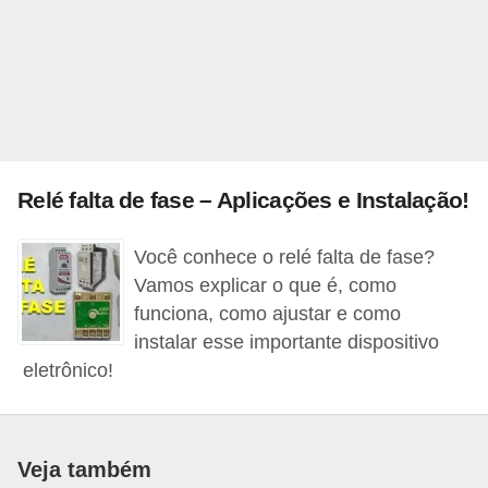
l
é
t
r
i
c
Relé falta de fase – Aplicações e Instalação!
o
Você conhece o relé falta de fase?
s
Vamos explicar o que é, como
C
funciona, como ajustar e como
o
instalar esse importante dispositivo
n
eletrônico!
c
e
i
Veja também