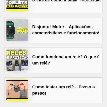
d
e
C
u
Disjuntor Motor – Aplicações,
características e funcionamento!
r
i
o
s
Como funciona um relé? O que é
i
um relé?
d
a
d
Como testar um relé – Passo a
e
passo!
s
s