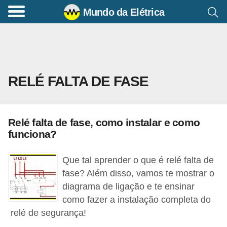
Mundo da Elétrica
C
o
m
a
RELÉ FALTA DE FASE
n
d
o
Relé falta de fase, como instalar e como
s
funciona?
E
l
Que tal aprender o que é relé falta de
é
fase? Além disso, vamos te mostrar o
diagrama de ligação e te ensinar
t
como fazer a instalação completa do
r
relé de segurança!
i