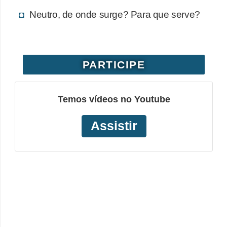
i
Neutro, de onde surge? Para que serve?
c
a
e
m
PARTICIPE
v
í
Temos vídeos no Youtube
d
Assistir
e
o
F
a
ç
a
v