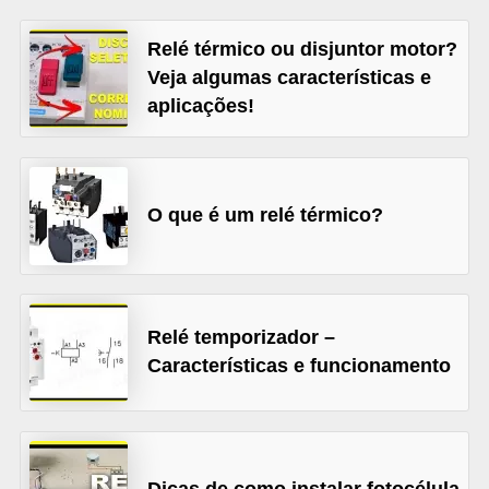
t
o
Relé térmico ou disjuntor motor?
s
Veja algumas características e
aplicações!
d
e
e
l
O que é um relé térmico?
e
t
r
i
Relé temporizador –
Características e funcionamento
c
i
d
a
Dicas de como instalar fotocélula