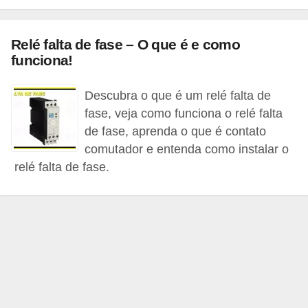
c
o
Relé falta de fase – O que é e como
s
funciona!
C
Descubra o que é um relé falta de
o
fase, veja como funciona o relé falta
m
de fase, aprenda o que é contato
p
comutador e entenda como instalar o
o
relé falta de fase.
n
e
n
t
e
s
e