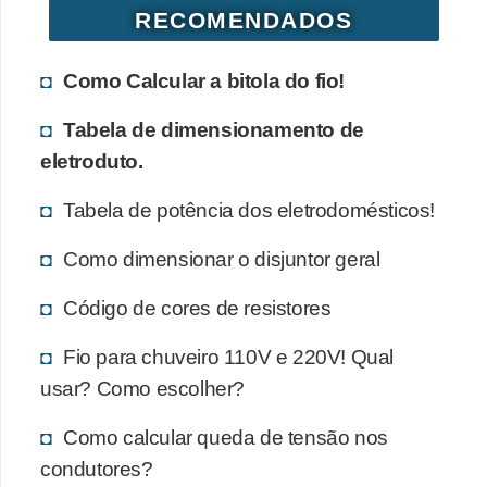
RECOMENDADOS
e
C
Como Calcular a bitola do fio!
u
Tabela de dimensionamento de
r
eletroduto.
s
o
Tabela de potência dos eletrodomésticos!
s
Como dimensionar o disjuntor geral
d
e
Código de cores de resistores
e
Fio para chuveiro 110V e 220V! Qual
l
usar? Como escolher?
é
t
Como calcular queda de tensão nos
r
condutores?