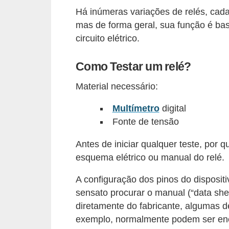
d
Há inúmeras variações de relés, cad
e
mas de forma geral, sua função é ba
circuito elétrico.
C
u
Como Testar um relé?
r
Material necessário:
i
o
Multímetro
digital
s
Fonte de tensão
i
Antes de iniciar qualquer teste, por 
d
esquema elétrico ou manual do relé.
a
d
A configuração dos pinos do disposit
sensato procurar o manual (“data she
e
diretamente do fabricante, algumas 
s
exemplo, normalmente podem ser enc
s