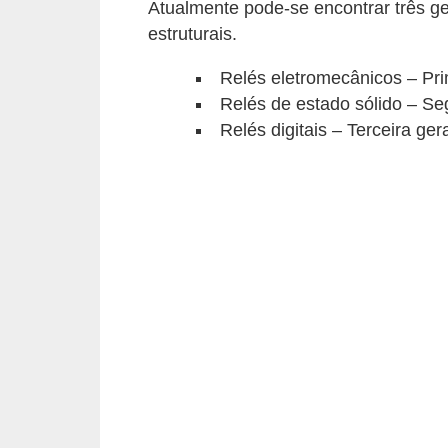
t
Atualmente pode-se encontrar três g
estruturais.
o
s
Relés eletromecânicos – Pr
d
Relés de estado sólido – S
e
Relés digitais – Terceira ge
e
l
e
t
r
i
c
i
d
a