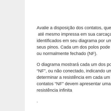
i
c
a
e
Avalie a disposição dos contatos, qu
m
até mesmo impressa em sua carcaça.
v
identificados em seu diagrama por u
í
seus pinos. Cada um dos polos pode 
d
ou normalmente fechado (NF).
e
O diagrama mostrará cada um dos pol
o
“NF”, ou não conectado, indicando um
determinar a resistência em cada um
F
contatos “NF” devem apresentar uma 
a
resistência infinita
ç
a
.
v