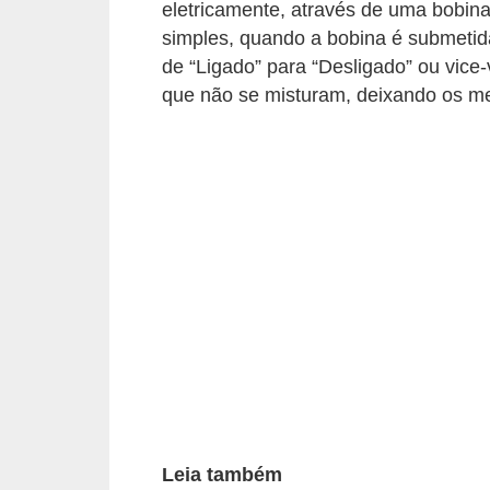
eletricamente, através de uma bobin
c
simples, quando a bobina é submetida
o
de “Ligado” para “Desligado” ou vice-
s
que não se misturam, deixando os me
C
o
m
p
o
n
e
n
t
e
s
Leia também
e