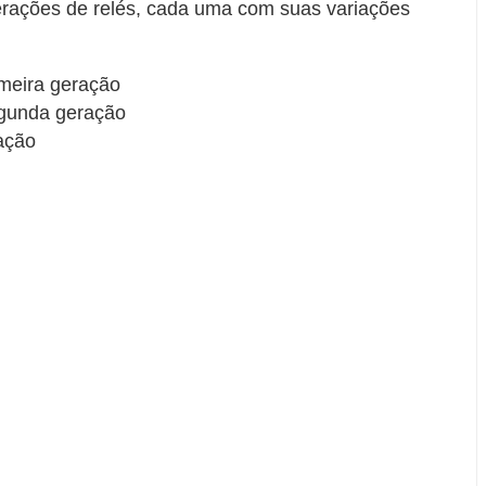
erações de relés, cada uma com suas variações
imeira geração
egunda geração
ração