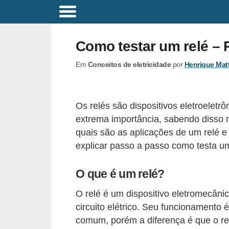
C
o
Como testar um relé – 
m
Em
Conceitos de eletricidade
por
Henrique Mat
a
n
d
Os relés são dispositivos eletroeletr
o
extrema importância, sabendo disso n
s
quais são as aplicações de um relé e
E
explicar passo a passo como testa um
l
O que é um relé?
é
t
O relé é um dispositivo eletromecâni
r
circuito elétrico. Seu funcionamento 
comum, porém a diferença é que o r
i