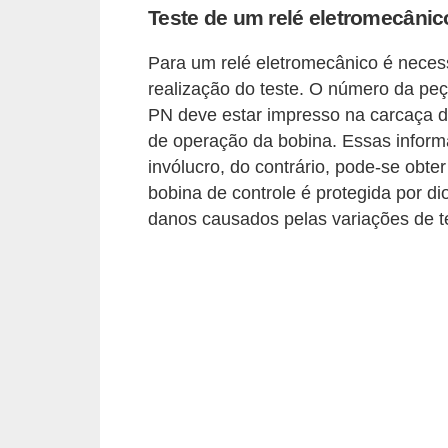
Teste de um relé eletromecânic
e
Para um relé eletromecânico é necess
C
realização do teste. O número da p
u
PN deve estar impresso na carcaça do
r
de operação da bobina. Essas infor
s
invólucro, do contrário, pode-se obte
o
bobina de controle é protegida por di
s
danos causados pelas variações de t
d
e
e
l
é
t
r