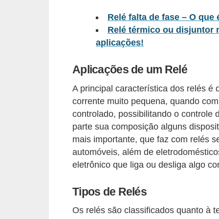
l
Relé falta de fase – O que
é
Relé térmico ou disjuntor 
t
aplicações!
r
Aplicações de um Relé
i
c
A principal característica dos relés
o
corrente muito pequena, quando co
controlado, possibilitando o controle 
s
parte sua composição alguns disposi
C
mais importante, que faz com relés 
o
automóveis, além de eletrodoméstico
n
eletrônico que liga ou desliga algo
c
Tipos de Relés
e
i
Os relés são classificados quanto à 