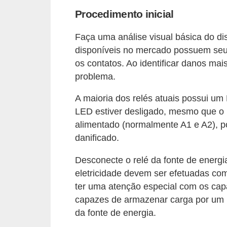
o
Procedimento inicial
b
Faça uma análise visual básica do di
r
disponíveis no mercado possuem seu 
e
os contatos. Ao identificar danos mais
e
problema.
l
A maioria dos relés atuais possui um 
e
LED estiver desligado, mesmo que o 
t
alimentado (normalmente A1 e A2), p
r
danificado.
i
Desconecte o relé da fonte de energi
c
eletricidade devem ser efetuadas com
i
ter uma atenção especial com os capa
d
capazes de armazenar carga por um 
a
da fonte de energia.
d