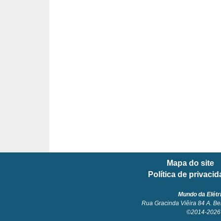
l
é
t
r
i
c
o
s
C
o
Mapa do site
n
Política de privaci
c
e
Mundo da Elétr
Rua Gracinda Viêira 84 A. Be
i
©2014-2026