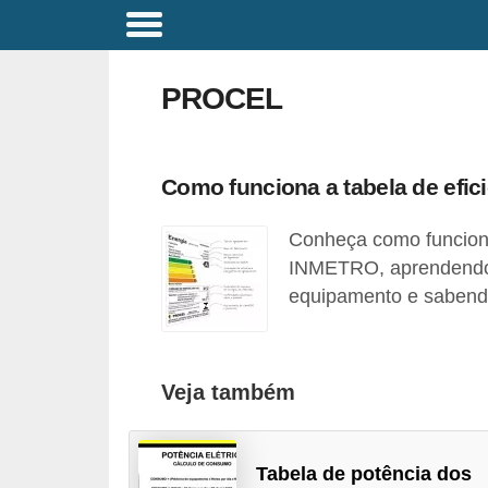
C
o
PROCEL
m
a
n
Como funciona a tabela de efi
d
Conheça como funciona 
o
INMETRO, aprendendo c
s
equipamento e sabendo
E
l
é
Veja também
t
r
i
Tabela de potência dos