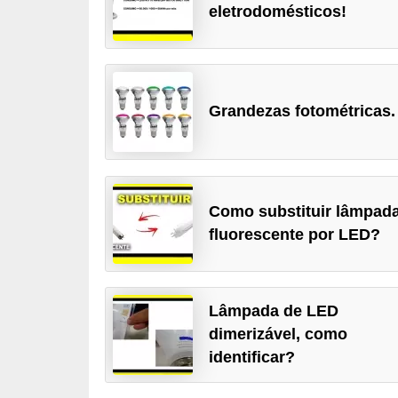
eletrodomésticos!
c
o
s
C
Grandezas fotométricas.
o
m
p
o
Como substituir lâmpad
n
fluorescente por LED?
e
n
Lâmpada de LED
t
dimerizável, como
e
identificar?
s
e