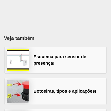
l
é
t
r
i
Veja também
c
o
Esquema para sensor de
s
presença!
C
o
n
c
Botoeiras, tipos e aplicações!
e
i