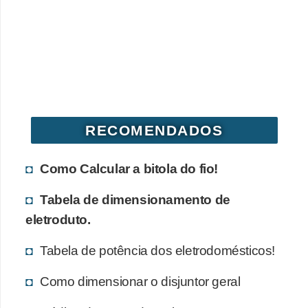
o
b
r
e
e
l
RECOMENDADOS
e
t
Como Calcular a bitola do fio!
r
Tabela de dimensionamento de
i
eletroduto.
c
i
Tabela de potência dos eletrodomésticos!
d
Como dimensionar o disjuntor geral
a
d