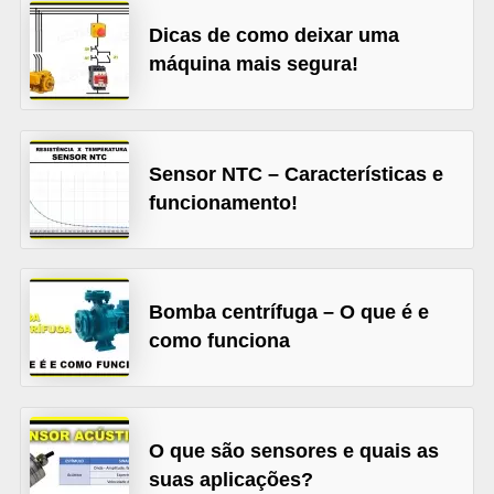
t
Dicas de como deixar uma
o
máquina mais segura!
s
d
e
e
Sensor NTC – Características e
funcionamento!
l
e
t
r
Bomba centrífuga – O que é e
i
como funciona
c
i
d
O que são sensores e quais as
a
suas aplicações?