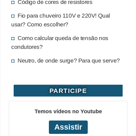
Código de cores de resistores
e
Fio para chuveiro 110V e 220V! Qual
C
usar? Como escolher?
u
r
Como calcular queda de tensão nos
condutores?
s
o
Neutro, de onde surge? Para que serve?
s
d
e
PARTICIPE
e
l
é
Temos vídeos no Youtube
t
Assistir
r