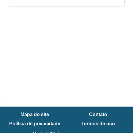
i
c
a
e
m
v
í
d
e
o
F
a
ç
Mapa do site
Contato
a
Política de privacidade
Termos de uso
v