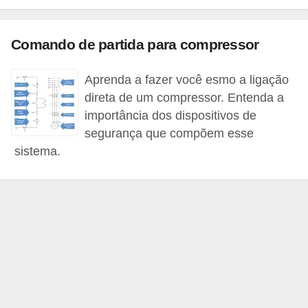
c
o
Comando de partida para compressor
s
C
Aprenda a fazer você esmo a ligação
direta de um compressor. Entenda a
o
importância dos dispositivos de
m
segurança que compõem esse
p
sistema.
o
n
e
n
t
e
s
e