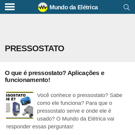
Mundo da Elétrica
C
o
m
a
PRESSOSTATO
n
d
o
O que é pressostato? Aplicações e
s
funcionamento!
E
l
Você conhece o pressostato? Sabe
é
como ele funciona? Para que o
pressostato serve e onde ele é
t
usado? O Mundo da Elétrica vai
r
responder essas perguntas!
i