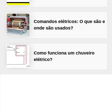
d
e
C
Comandos elétricos: O que são e
u
onde são usados?
r
i
o
Como funciona um chuveiro
s
elétrico?
i
d
a
d
e
s
s