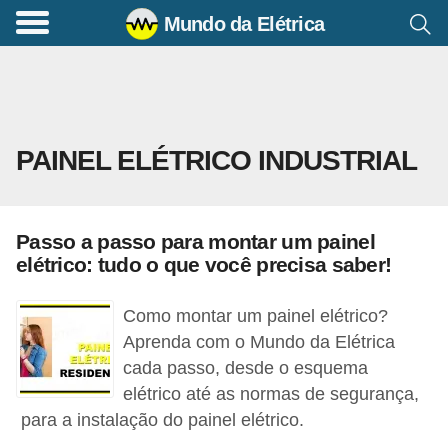
Mundo da Elétrica
C
o
m
a
PAINEL ELÉTRICO INDUSTRIAL
n
d
o
Passo a passo para montar um painel
s
elétrico: tudo o que você precisa saber!
E
l
Como montar um painel elétrico?
é
Aprenda com o Mundo da Elétrica
cada passo, desde o esquema
t
elétrico até as normas de segurança,
r
para a instalação do painel elétrico.
i