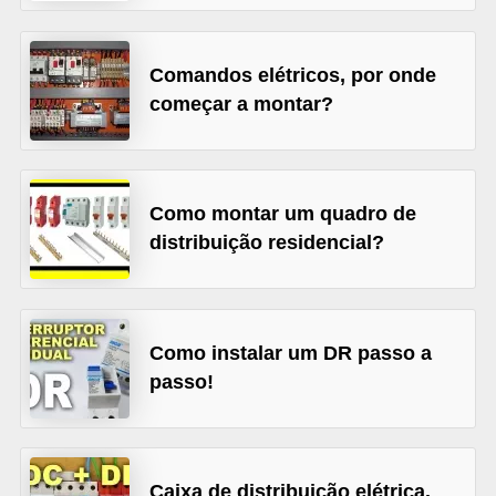
l
é
Comandos elétricos, por onde
t
começar a montar?
r
i
c
Como montar um quadro de
o
distribuição residencial?
s
C
o
Como instalar um DR passo a
n
passo!
c
e
i
Caixa de distribuição elétrica.