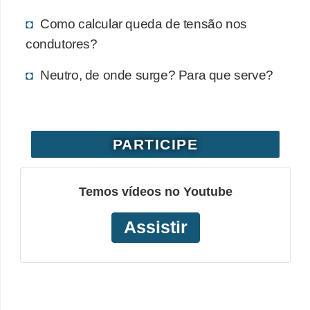
o
Como calcular queda de tensão nos
b
condutores?
r
Neutro, de onde surge? Para que serve?
e
e
l
e
PARTICIPE
t
r
Temos vídeos no Youtube
i
c
Assistir
i
d
a
d