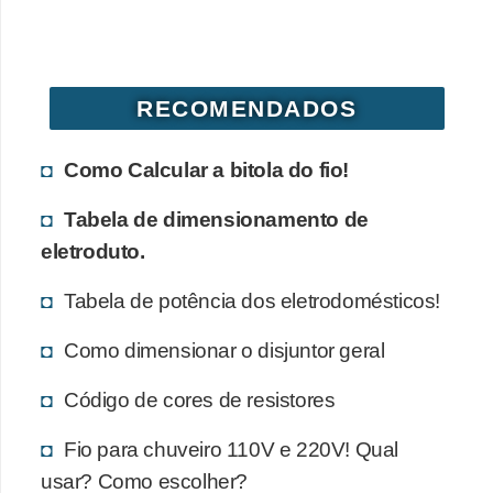
d
e
C
RECOMENDADOS
u
r
Como Calcular a bitola do fio!
i
Tabela de dimensionamento de
o
eletroduto.
s
i
Tabela de potência dos eletrodomésticos!
d
Como dimensionar o disjuntor geral
a
d
Código de cores de resistores
e
Fio para chuveiro 110V e 220V! Qual
s
usar? Como escolher?
s