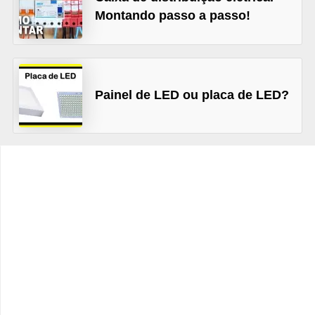
t
Montando passo a passo!
o
s
d
e
Painel de LED ou placa de LED?
e
l
e
t
r
i
c
i
d
a