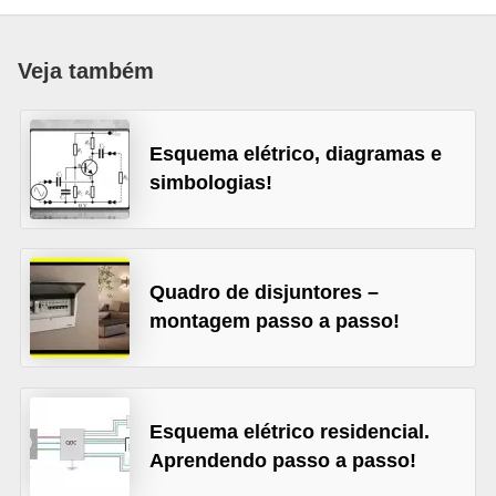
c
o
Veja também
s
C
Esquema elétrico, diagramas e
o
simbologias!
m
p
o
n
Quadro de disjuntores –
montagem passo a passo!
e
n
t
e
Esquema elétrico residencial.
s
Aprendendo passo a passo!
e