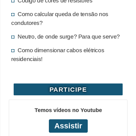
Código de cores de resistores
o
Como calcular queda de tensão nos
b
condutores?
r
e
Neutro, de onde surge? Para que serve?
e
Como dimensionar cabos elétricos
l
residenciais!
e
t
r
i
PARTICIPE
c
i
Temos vídeos no Youtube
d
Assistir
a
d