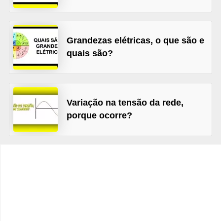
t
o
s
Grandezas elétricas, o que são e
d
quais são?
e
e
l
Variação na tensão da rede,
e
porque ocorre?
t
r
i
c
i
d
a