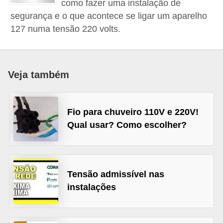
como fazer uma instalação de
c
segurança e o que acontece se ligar um aparelho
o
127 numa tensão 220 volts.
s
C
o
Veja também
m
p
Fio para chuveiro 110V e 220V!
o
Qual usar? Como escolher?
n
e
n
Tensão admissível nas
t
instalações
e
s
e