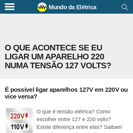
Mundo da Elétrica
C
o
m
a
O QUE ACONTECE SE EU
n
LIGAR UM APARELHO 220
d
NUMA TENSÃO 127 VOLTS?
o
s
E
É possível ligar aparelhos 127V em 220V ou
l
vice versa?
é
t
O que é tensão elétrica? Como
r
escolher entre 127 e 220 volts?
Existe diferença entre elas? Saibam
i