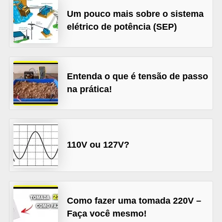
l
Um pouco mais sobre o sistema
elétrico de potência (SEP)
é
t
r
i
Entenda o que é tensão de passo
c
na prática!
o
s
C
110V ou 127V?
o
n
c
e
Como fazer uma tomada 220V –
i
Faça você mesmo!