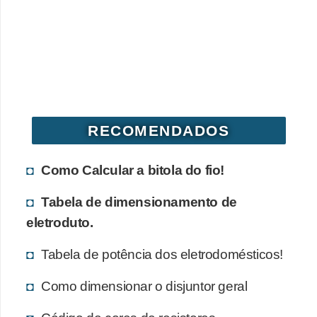
d
e
C
u
r
i
RECOMENDADOS
o
s
Como Calcular a bitola do fio!
i
Tabela de dimensionamento de
d
eletroduto.
a
d
Tabela de potência dos eletrodomésticos!
e
Como dimensionar o disjuntor geral
s
s