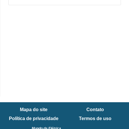
e
C
u
r
s
o
s
d
e
e
l
é
Mapa do site
Contato
t
Política de privacidade
Termos de uso
r
Mundo da Elétrica