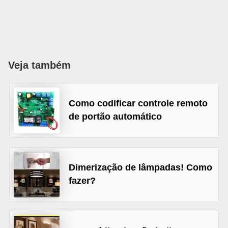
l
é
t
r
Veja também
i
c
Como codificar controle remoto
o
de portão automático
s
C
o
Dimerização de lâmpadas! Como
n
fazer?
c
e
i