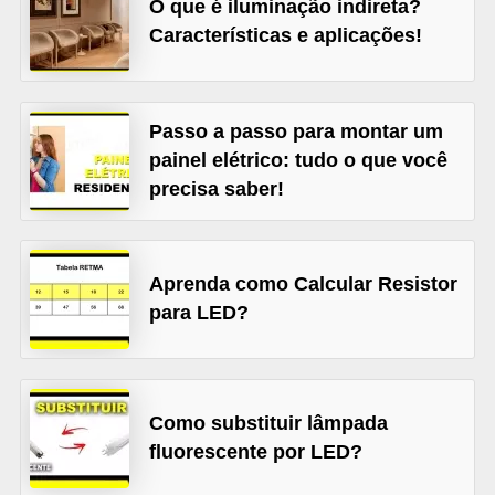
O que é iluminação indireta?
t
Características e aplicações!
o
s
d
Passo a passo para montar um
e
painel elétrico: tudo o que você
e
precisa saber!
l
e
t
Aprenda como Calcular Resistor
r
para LED?
i
c
i
Como substituir lâmpada
d
fluorescente por LED?
a