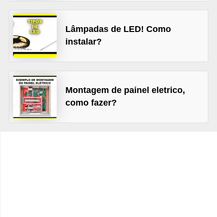
d
e
Lâmpadas de LED! Como
C
instalar?
u
r
i
Montagem de painel eletrico,
o
como fazer?
s
i
d
a
d
e
s
s