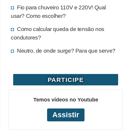
e
Fio para chuveiro 110V e 220V! Qual
usar? Como escolher?
C
u
Como calcular queda de tensão nos
r
condutores?
s
Neutro, de onde surge? Para que serve?
o
s
d
PARTICIPE
e
e
l
Temos vídeos no Youtube
é
Assistir
t
r