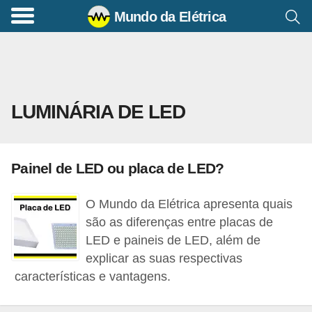
Mundo da Elétrica
C
o
m
a
LUMINÁRIA DE LED
n
d
o
Painel de LED ou placa de LED?
s
E
O Mundo da Elétrica apresenta quais
l
são as diferenças entre placas de
é
LED e paineis de LED, além de
explicar as suas respectivas
t
características e vantagens.
r
i