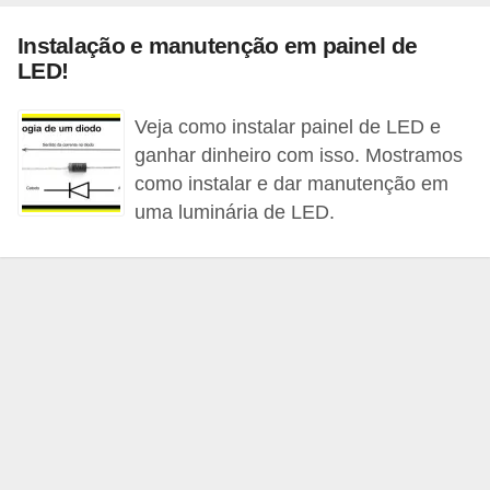
c
Instalação e manutenção em painel de
o
LED!
s
C
Veja como instalar painel de LED e
ganhar dinheiro com isso. Mostramos
o
como instalar e dar manutenção em
m
uma luminária de LED.
p
o
n
e
n
t
e
s
e