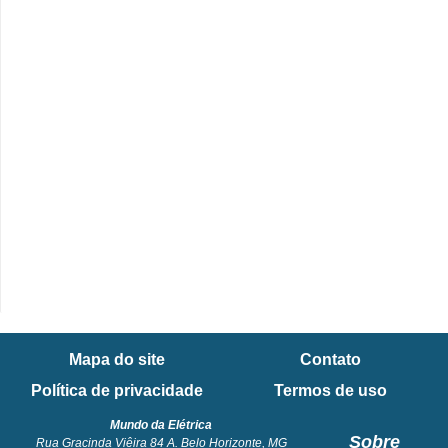
i
c
a
e
m
v
í
d
e
o
F
a
Mapa do site
Contato
ç
Política de privacidade
Termos de uso
a
Mundo da Elétrica
v
Sobre
Rua Gracinda Viêira 84 A. Belo Horizonte, MG