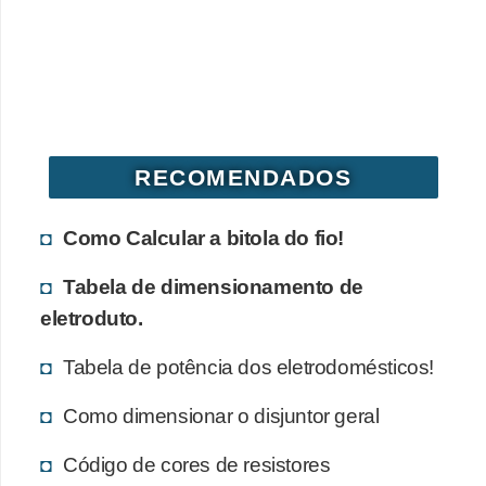
o
b
r
e
e
RECOMENDADOS
l
e
Como Calcular a bitola do fio!
t
r
Tabela de dimensionamento de
i
eletroduto.
c
Tabela de potência dos eletrodomésticos!
i
d
Como dimensionar o disjuntor geral
a
Código de cores de resistores
d